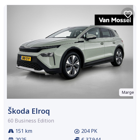
Marge
Škoda Elroq
60 Business Edition
151 km
204 PK
2025
€ 37.944,-