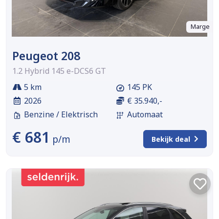
Marge
Peugeot 208
1.2 Hybrid 145 e-DCS6 GT
5 km
145 PK
2026
€ 35.940,-
Benzine / Elektrisch
Automaat
€ 681
p/m
Bekijk deal