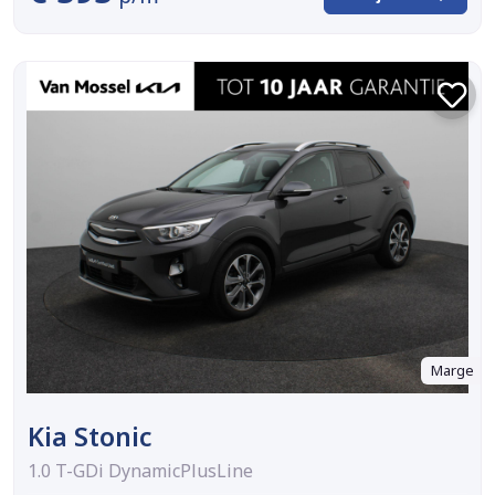
Marge
Kia Stonic
1.0 T-GDi DynamicPlusLine