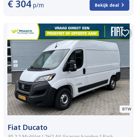
€ 304
p/m
Bekijk deal
BTW
Fiat Ducato
30 2.2 MultiJet L2H2 All-Season banden I Pack