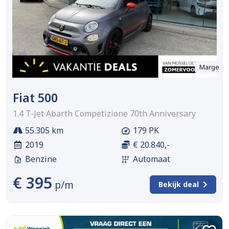
Marge
Fiat 500
1.4 T-Jet Abarth Competizione 70th Anniversary
55.305 km
179 PK
2019
€ 20.840,-
Benzine
Automaat
€ 395
p/m
Bekijk deal