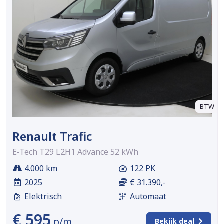
BTW
Renault Trafic
E-Tech T29 L2H1 Advance 52 kWh
4.000 km
122 PK
2025
€ 31.390,-
Elektrisch
Automaat
€ 595
p/m
Bekijk deal