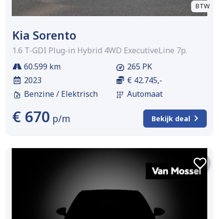
BTW
Kia Sorento
1.6 T-GDI Plug-in Hybrid 4WD ExecutiveLine 7p.
60.599 km
265 PK
2023
€ 42.745,-
Benzine / Elektrisch
Automaat
€ 670
p/m
Bekijk deal