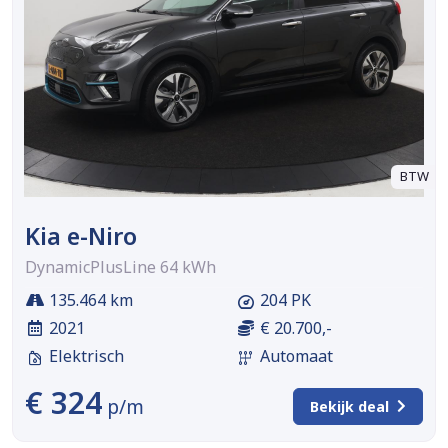
BTW
Kia e-Niro
DynamicPlusLine 64 kWh
135.464 km
204 PK
2021
€ 20.700,-
Elektrisch
Automaat
€ 324
p/m
Bekijk deal