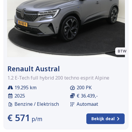
BTW
Renault Austral
1.2 E-Tech full hybrid 200 techno esprit Alpine
19.295 km
200 PK
2025
€ 36.439,-
Benzine / Elektrisch
Automaat
€ 571
p/m
Bekijk deal