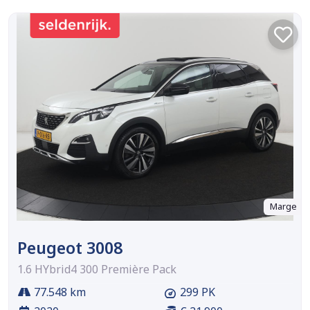
Marge
Peugeot 3008
1.6 HYbrid4 300 Première Pack
77.548 km
299 PK