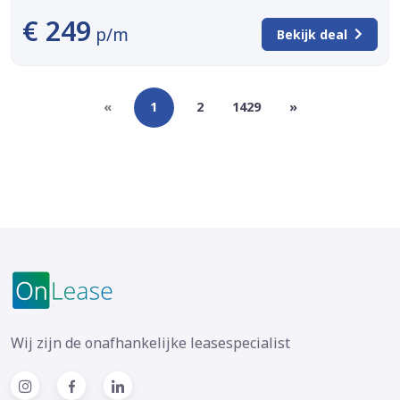
€ 249
p/m
Bekijk deal
«
1
2
1429
»
Wij zijn de onafhankelijke leasespecialist