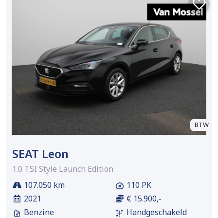
BTW
SEAT Leon
1.0 TSI Style Launch Edition
107.050 km
110 PK
2021
€ 15.900,-
Benzine
Handgeschakeld