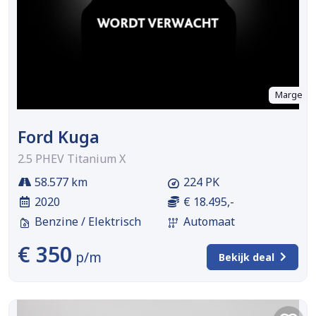
Marge
Ford Kuga
2.5 PHEV Titanium X
58.577 km
224 PK
2020
€ 18.495,-
Benzine / Elektrisch
Automaat
€ 350
p/m
Bekijk deal