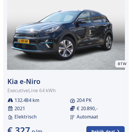
BTW
Kia e-Niro
ExecutiveLine 64 kWh
132.484 km
204 PK
2021
€ 20.890,-
Elektrisch
Automaat
€ 327
p/m
Bekijk deal