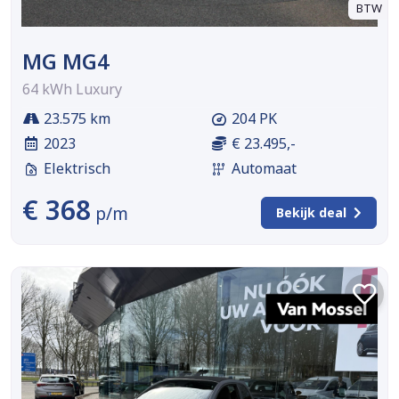
BTW
MG MG4
64 kWh Luxury
23.575 km
204 PK
2023
€ 23.495,-
Elektrisch
Automaat
€ 368
p/m
Bekijk deal