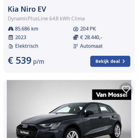
Kia Niro EV
DynamicPlusLine 64.8 kWh Clima
85.686 km
204 PK
2023
€ 28.440,-
Elektrisch
Automaat
€ 539
p/m
Bekijk deal