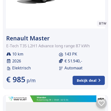
BTW
Renault Master
E-Tech T35 L2H1 Advance long range 87 kWh
10 km
143 PK
2026
€ 51.940,-
Elektrisch
Automaat
€ 985
p/m
Bekijk deal