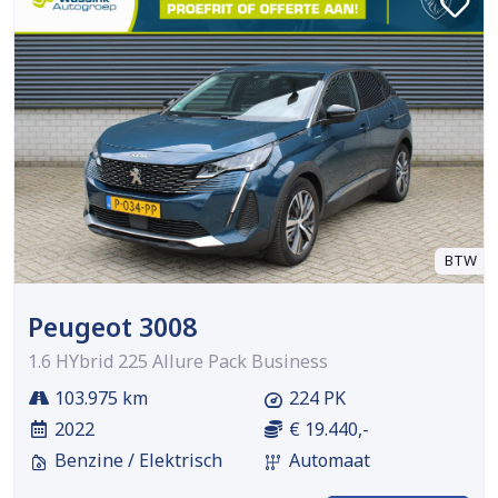
BTW
Peugeot 3008
1.6 HYbrid 225 Allure Pack Business
103.975 km
224 PK
2022
€ 19.440,-
Benzine / Elektrisch
Automaat