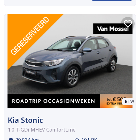
BTW
Kia Stonic
1.0 T-GDi MHEV ComfortLine