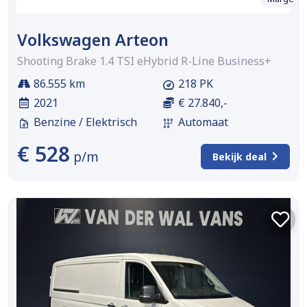
Volkswagen Arteon
Shooting Brake 1.4 TSI eHybrid R-Line Business+
86.555 km
218 PK
2021
€ 27.840,-
Benzine / Elektrisch
Automaat
€ 528
p/m
Bekijk deal