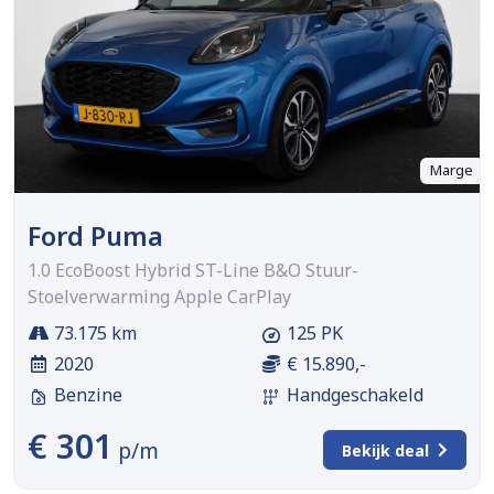
Marge
Ford Puma
1.0 EcoBoost Hybrid ST-Line B&O Stuur-
Stoelverwarming Apple CarPlay
73.175 km
125 PK
2020
€ 15.890,-
Benzine
Handgeschakeld
€ 301
p/m
Bekijk deal