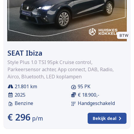
BTW
SEAT Ibiza
Style Plus 1.0 TSI 95pk Cruise control,
Parkeersensor achter, App connect, DAB, Radio,
Airco, Bluetooth, LED koplampen
21.801 km
95 PK
2025
€ 18.900,-
Benzine
Handgeschakeld
€ 296
p/m
Bekijk deal