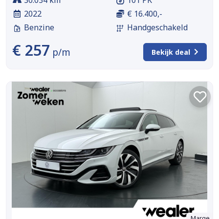
30.034 km
101 PK
2022
€ 16.400,-
Benzine
Handgeschakeld
€ 257
p/m
Bekijk deal
Marge