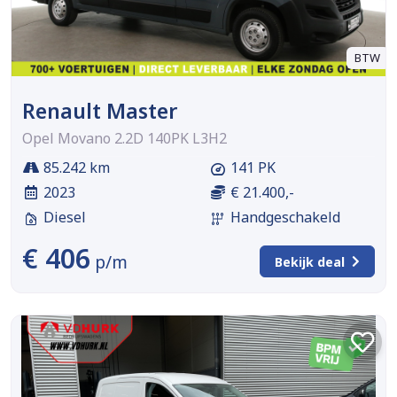
BTW
Renault Master
Opel Movano 2.2D 140PK L3H2
85.242 km
141 PK
2023
€ 21.400,-
Diesel
Handgeschakeld
€ 406
p/m
Bekijk deal