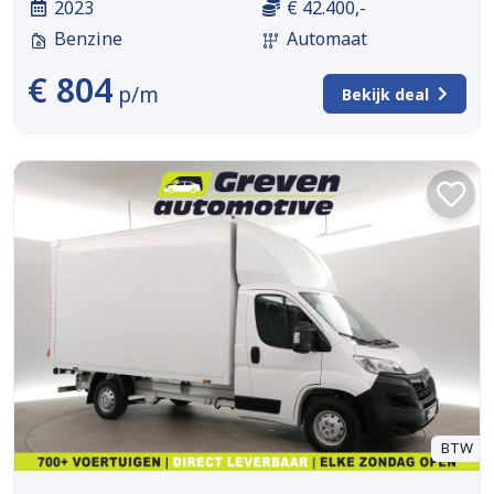
2023
€ 42.400,-
Benzine
Automaat
€ 804
p/m
Bekijk deal
BTW