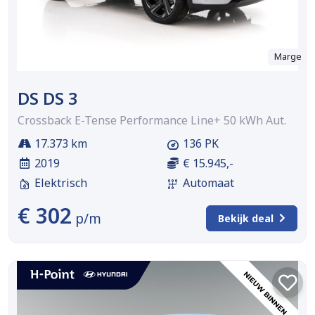
Marge
DS DS 3
Crossback E-Tense Performance Line+ 50 kWh Aut.
17.373 km
136 PK
2019
€ 15.945,-
Elektrisch
Automaat
€ 302
p/m
Bekijk deal