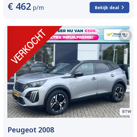
€ 462
p/m
Bekijk deal
BTW
Peugeot 2008