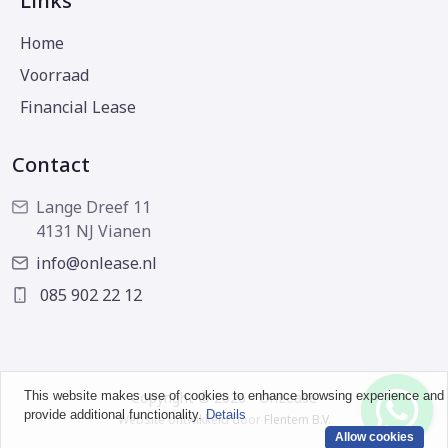
Links
Home
Voorraad
Financial Lease
Contact
Lange Dreef 11
4131 NJ Vianen
info@onlease.nl
085 902 22 12
This website makes use of cookies to enhance browsing experience and
Copyright © 2026 - OnLease
provide additional functionality.
Details
Website ontwikkeld door
Flentem B.V.
Allow cookies