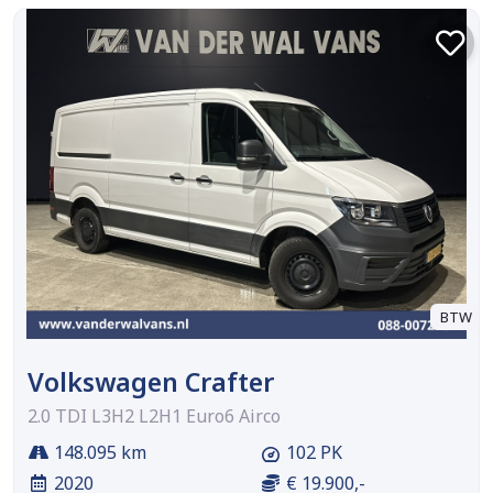
BTW
Volkswagen Crafter
2.0 TDI L3H2 L2H1 Euro6 Airco
148.095 km
102 PK
2020
€ 19.900,-