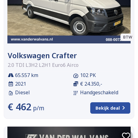
BTW
Volkswagen Crafter
2.0 TDI L3H2 L2H1 Euro6 Airco
65.557 km
102 PK
2021
€ 24.350,-
Diesel
Handgeschakeld
€ 462
p/m
Bekijk deal