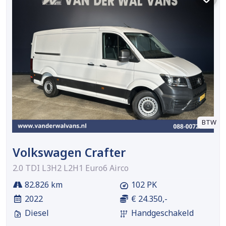
BTW
Volkswagen Crafter
2.0 TDI L3H2 L2H1 Euro6 Airco
82.826 km
102 PK
2022
€ 24.350,-
Diesel
Handgeschakeld