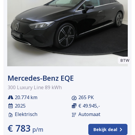
BTW
Mercedes-Benz EQE
300 Luxury Line 89 kWh
20.774 km
265 PK
2025
€ 49.945,-
Elektrisch
Automaat
€ 783
p/m
Bekijk deal