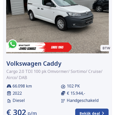
BTW
Volkswagen Caddy
Cargo 2.0 TDI 100 pk Omvormer/ Sortimo/ Cruise/
Airco/ DAB
66.098 km
102 PK
2022
€ 15.944,-
Diesel
Handgeschakeld
€ 302
p/m
Bekijk deal