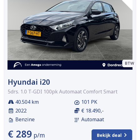
BTW
Hyundai i20
5drs. 1.0 T-GDI 100pk Automaat Comfort Smart
40.504 km
101 PK
2022
€ 18.490,-
Benzine
Automaat
€ 289
p/m
Bekijk deal