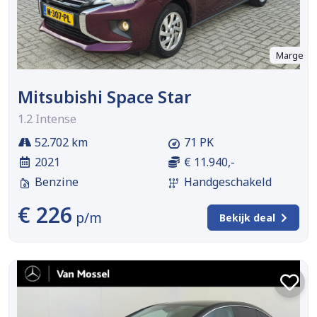
Marge
Mitsubishi Space Star
1.2 Intense
52.702 km
71 PK
2021
€ 11.940,-
Benzine
Handgeschakeld
€ 226
p/m
Bekijk deal