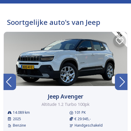
Soortgelijke auto's van Jeep
BTW
Jeep Avenger
Altitude 1.2 Turbo 100pk
14.089 km
101 PK
2025
€ 29.945,-
Benzine
Handgeschakeld