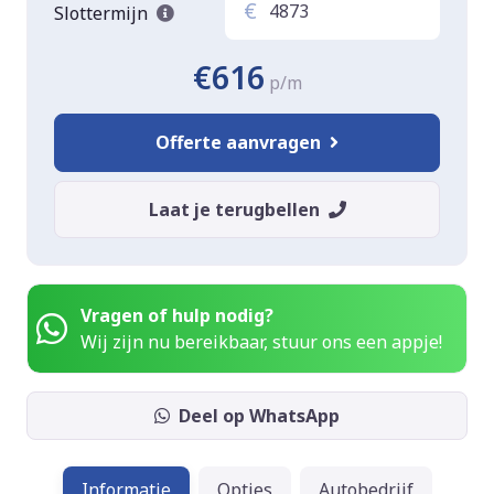
€
Slottermijn
€616
p/m
Offerte aanvragen
Laat je terugbellen
Vragen of hulp nodig?
Wij zijn nu bereikbaar, stuur ons een appje!
Deel op WhatsApp
Informatie
Opties
Autobedrijf