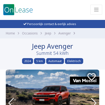
Persoonlijk contact & eerlijk advies
Home
Occasions
Jeep
Avenger
Jeep Avenger
Summit 54 kWh
2024
5 km
Automaat
Elektrisch