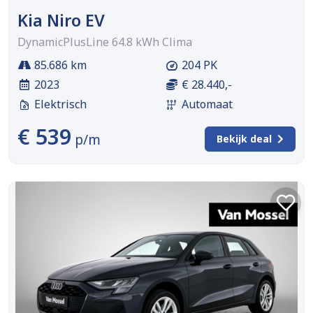
Kia Niro EV
DynamicPlusLine 64.8 kWh Clima
85.686 km
204 PK
2023
€ 28.440,-
Elektrisch
Automaat
€ 539
p/m
Bekijk deal