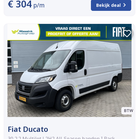
€ 304
p/m
Bekijk deal
BTW
Fiat Ducato
30 2.2 MultiJet L2H2 All-Season banden I Pack