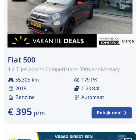
Marge
Fiat 500
1.4 T-Jet Abarth Competizione 70th Anniversary
55.305 km
179 PK
2019
€ 20.840,-
Benzine
Automaat
€ 395
p/m
Bekijk deal