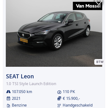
BTW
SEAT Leon
1.0 TSI Style Launch Edition
107.050 km
110 PK
2021
€ 15.900,-
Benzine
Handgeschakeld