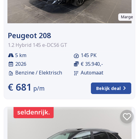
Marge
Peugeot 208
1.2 Hybrid 145 e-DCS6 GT
5 km
145 PK
2026
€ 35.940,-
Benzine / Elektrisch
Automaat
€ 681
p/m
Bekijk deal