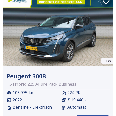
BTW
Peugeot 3008
1.6 HYbrid 225 Allure Pack Business
103.975 km
224 PK
2022
€ 19.440,-
Benzine / Elektrisch
Automaat