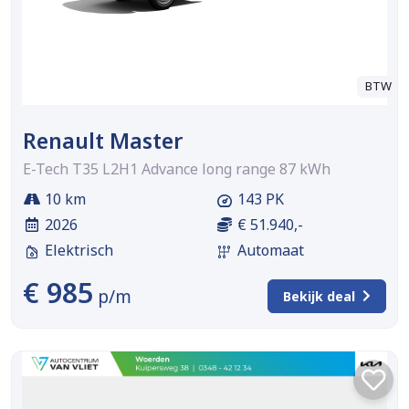
BTW
Renault Master
E-Tech T35 L2H1 Advance long range 87 kWh
10 km
143 PK
2026
€ 51.940,-
Elektrisch
Automaat
€ 985
p/m
Bekijk deal