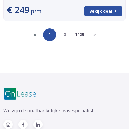
€ 249
p/m
Bekijk deal
«
1
2
1429
»
Wij zijn de onafhankelijke leasespecialist