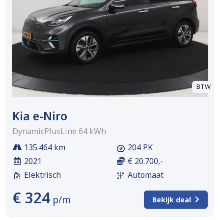
BTW
Kia e-Niro
DynamicPlusLine 64 kWh
135.464 km
204 PK
2021
€ 20.700,-
Elektrisch
Automaat
€ 324
p/m
Bekijk deal