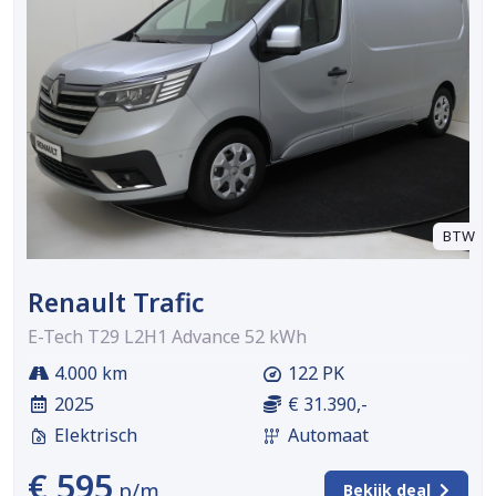
BTW
Renault Trafic
E-Tech T29 L2H1 Advance 52 kWh
4.000 km
122 PK
2025
€ 31.390,-
Elektrisch
Automaat
€ 595
p/m
Bekijk deal