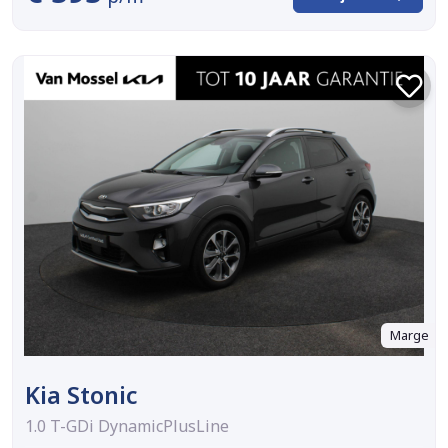
Marge
Kia Stonic
1.0 T-GDi DynamicPlusLine