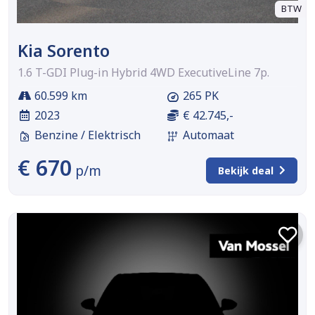
BTW
Kia Sorento
1.6 T-GDI Plug-in Hybrid 4WD ExecutiveLine 7p.
60.599 km
265 PK
2023
€ 42.745,-
Benzine / Elektrisch
Automaat
€ 670
p/m
Bekijk deal