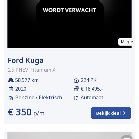
Marge
Ford Kuga
2.5 PHEV Titanium X
58.577 km
224 PK
2020
€ 18.495,-
Benzine / Elektrisch
Automaat
€ 350
p/m
Bekijk deal