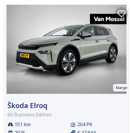
Marge
Škoda Elroq
60 Business Edition
151 km
204 PK
2025
€ 37.944,-