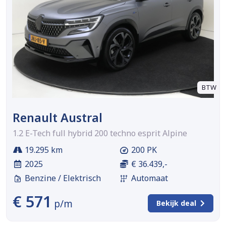
BTW
Renault Austral
1.2 E-Tech full hybrid 200 techno esprit Alpine
19.295 km
200 PK
2025
€ 36.439,-
Benzine / Elektrisch
Automaat
€ 571
p/m
Bekijk deal