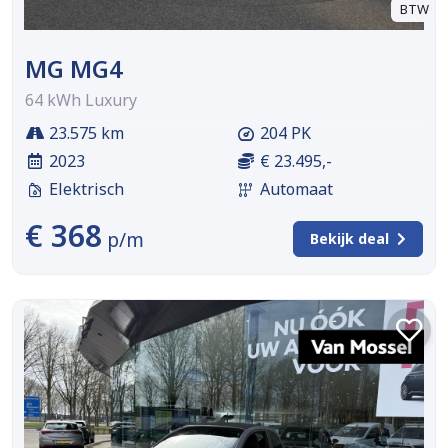
BTW
MG MG4
64 kWh Luxury
23.575 km
204 PK
2023
€ 23.495,-
Elektrisch
Automaat
€ 368
p/m
Bekijk deal