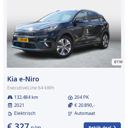
BTW
Kia e-Niro
ExecutiveLine 64 kWh
132.484 km
204 PK
2021
€ 20.890,-
Elektrisch
Automaat
€ 327
p/m
Bekijk deal