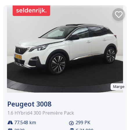
Marge
Peugeot 3008
1.6 HYbrid4 300 Première Pack
77.548 km
299 PK