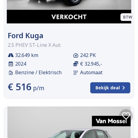
BTW
Ford Kuga
2.5 PHEV ST-Line X Aut.
32.649 km
242 PK
2024
€ 32.945,-
Benzine / Elektrisch
Automaat
€ 516
p/m
Bekijk deal