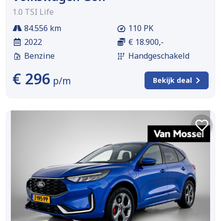
1.0 TSI Life
84.556 km
110 PK
2022
€ 18.900,-
Benzine
Handgeschakeld
€ 296
p/m
Bekijk deal