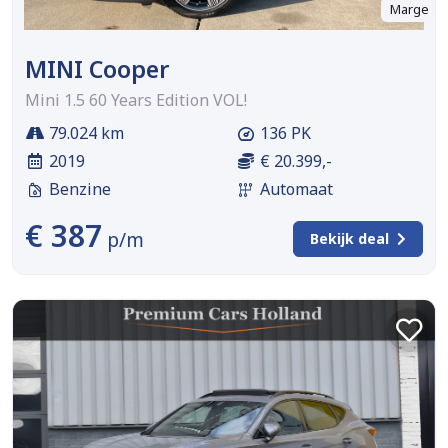
Marge
MINI Cooper
Mini 1.5 60 Years Edition VOL!
79.024 km
136 PK
2019
€ 20.399,-
Benzine
Automaat
€ 387
p/m
Bekijk deal