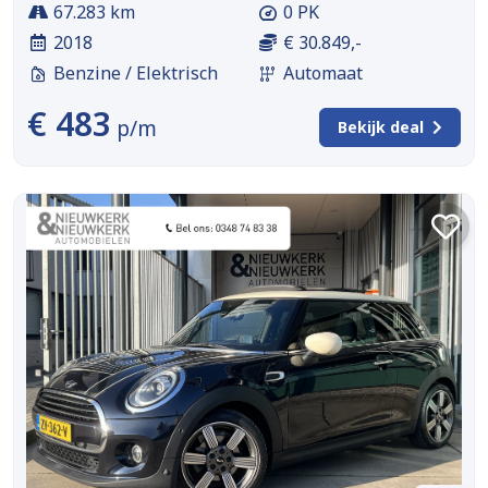
67.283 km
0 PK
2018
€ 30.849,-
Benzine / Elektrisch
Automaat
€ 483
p/m
Bekijk deal