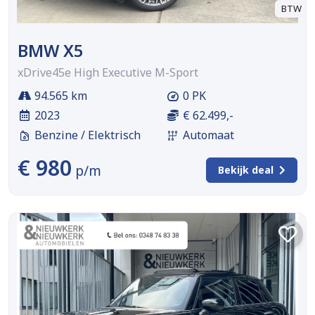
BTW
BMW X5
xDrive45e High Executive M-Sport
94.565 km
0 PK
2023
€ 62.499,-
Benzine / Elektrisch
Automaat
€ 980
p/m
Bekijk deal