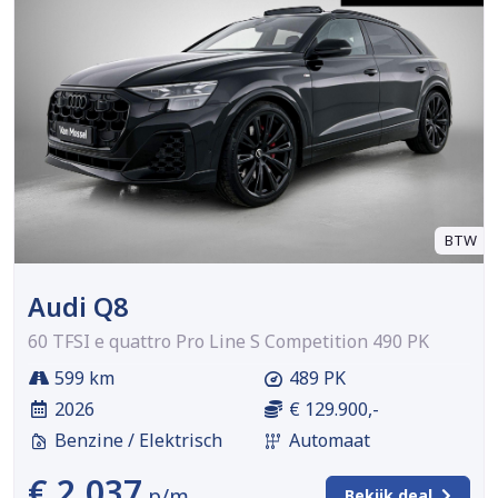
BTW
Audi Q8
60 TFSI e quattro Pro Line S Competition 490 PK
599 km
489 PK
2026
€ 129.900,-
Benzine / Elektrisch
Automaat
€ 2.037
p/m
Bekijk deal