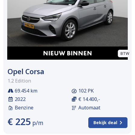
BTW
Opel Corsa
1.2 Edition
69.454 km
102 PK
2022
€ 14.400,-
Benzine
Automaat
€ 225
p/m
Bekijk deal