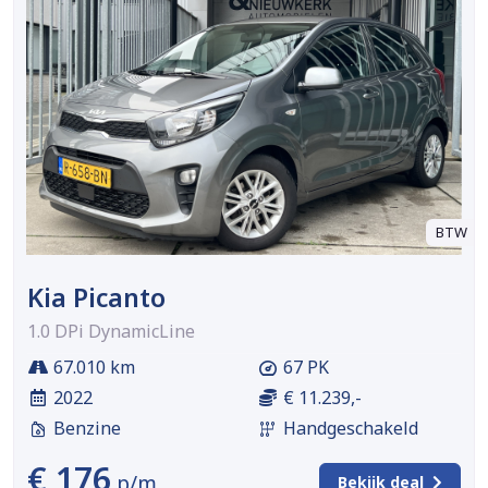
BTW
Kia Picanto
1.0 DPi DynamicLine
67.010 km
67 PK
2022
€ 11.239,-
Benzine
Handgeschakeld
€ 176
p/m
Bekijk deal