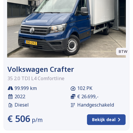
BTW
Volkswagen Crafter
35 2.0 TDI L4 Comfortline
99.999 km
102 PK
2022
€ 26.699,-
Diesel
Handgeschakeld
€ 506
p/m
Bekijk deal