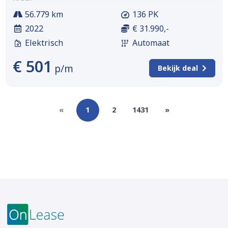
56.779 km
136 PK
2022
€ 31.990,-
Elektrisch
Automaat
€ 501
p/m
Bekijk deal
«
1
2
1431
»