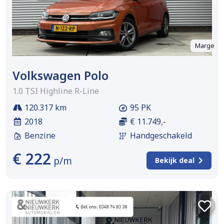
Marge
Volkswagen Polo
1.0 TSI Highline R-Line
120.317 km
95 PK
2018
€ 11.749,-
Benzine
Handgeschakeld
€ 222
p/m
Bekijk deal