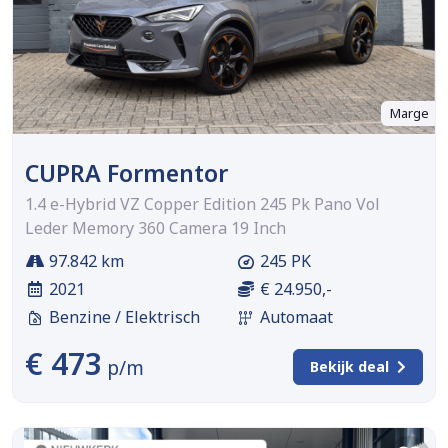
Marge
CUPRA Formentor
1.4 e-Hybrid VZ Copper Edition 245 Pk Pano Vol
Leder Memory 360 Camera 19 Inch
97.842 km
245 PK
2021
€ 24.950,-
Benzine / Elektrisch
Automaat
€ 473
p/m
Bekijk deal