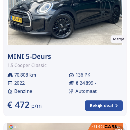
Marge
MINI 5-Deurs
1.5 Cooper Classic
70.808 km
136 PK
2022
€ 24.899,-
Benzine
Automaat
€ 472
p/m
Bekijk deal