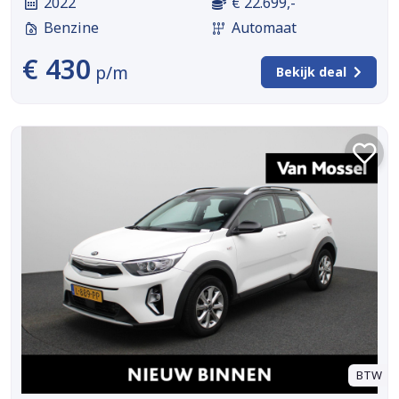
2022
€ 22.699,-
Benzine
Automaat
€ 430
p/m
Bekijk deal
BTW