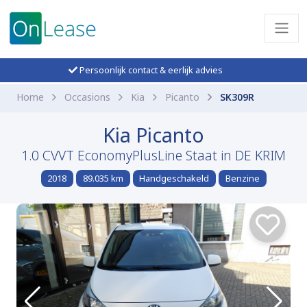
Persoonlijk contact & eerlijk advies
Home
Occasions
Kia
Picanto
SK309R
Kia Picanto
1.0 CVVT EconomyPlusLine Staat in DE KRIM
2018
89.035 km
Handgeschakeld
Benzine