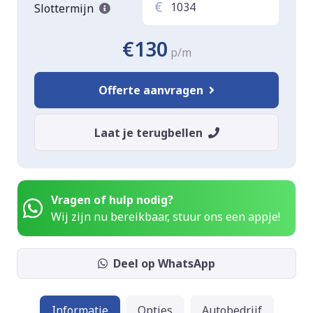
€
Slottermijn
€130
p/m
Offerte aanvragen
Laat je terugbellen
Vragen of hulp nodig?
Wij zijn nu bereikbaar, stuur ons een appje!
Deel op WhatsApp
Informatie
Opties
Autobedrijf