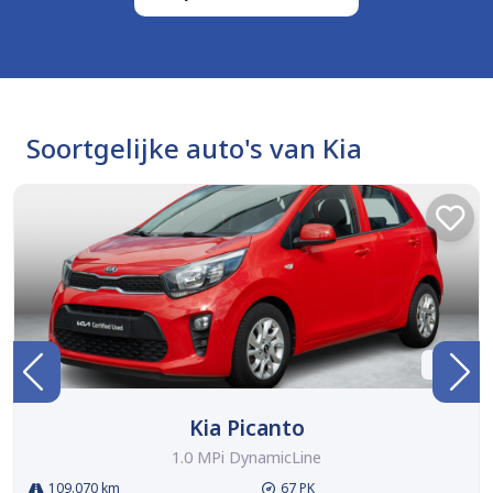
Soortgelijke auto's van Kia
BTW
Kia Picanto
1.0 MPi DynamicLine
109.070 km
67 PK