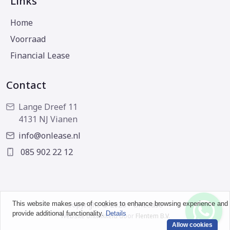
Links
Home
Voorraad
Financial Lease
Contact
Lange Dreef 11
4131 NJ Vianen
info@onlease.nl
085 902 22 12
This website makes use of cookies to enhance browsing experience and
Copyright © 2026 - OnLease
provide additional functionality.
Details
Website ontwikkeld door
Flentem B.V.
Allow cookies