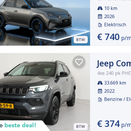
10 km
2026
Elektrisch
€ 740
p/
BTW
Jeep Co
4xe 240 pk PH
33.669 km
2022
Benzine / El
€ 374
p/
BTW