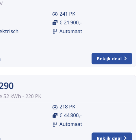
EV
241 PK
€ 21.900,-
ektrisch
Automaat
m
Bekijk deal
A290
 52 kWh - 220 PK
218 PK
€ 44.800,-
Automaat
m
Bekijk deal