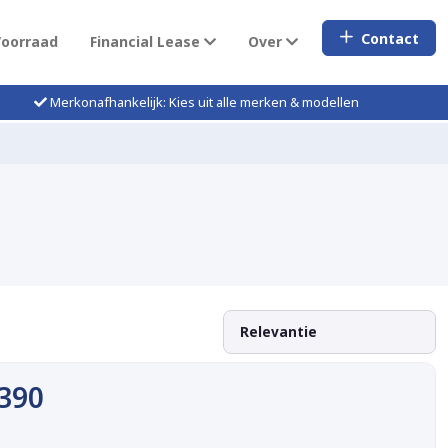
Contact
Voorraad
Financial Lease
Over
Merkonafhankelijk: Kies uit alle merken & modellen
A390