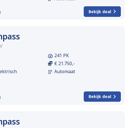
m
Bekijk deal
mpass
EV
241 PK
€ 21.750,-
ektrisch
Automaat
m
Bekijk deal
mpass