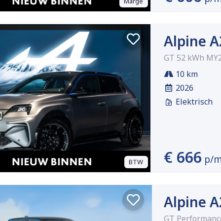
Marge
Alpine 
GT 52 kWh MY2
10 km
2026
Elektrisch
€ 666
p/
BTW
Alpine 
GT Performance