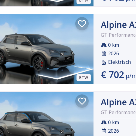
BTW
Alpine 
GT Performance
0 km
2026
Elektrisch
€ 702
p/
BTW
Alpine 
GT Performance
0 km
2026