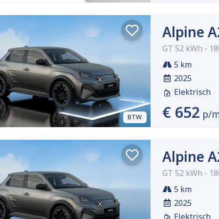
Alpine 
GT 52 kWh - 18
5 km
2025
Elektrisch
€ 652
p/
BTW
Alpine 
GT 52 kWh - 18
5 km
2025
Elektrisch