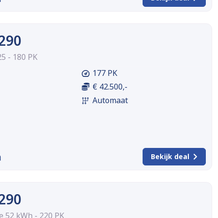
A290
5 - 180 PK
177 PK
€ 42.500,-
Automaat
m
Bekijk deal
A290
 52 kWh - 220 PK