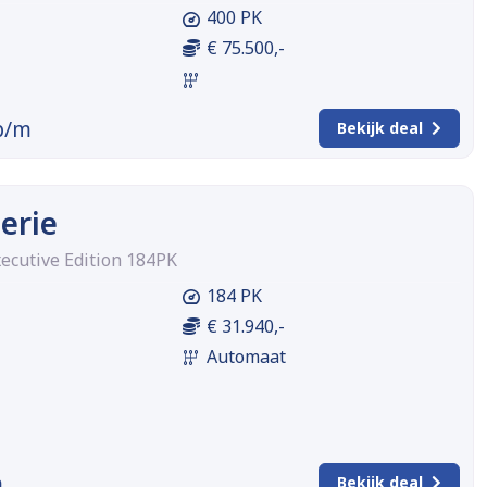
400 PK
€ 75.500,-
p/m
Bekijk deal
erie
xecutive Edition 184PK
184 PK
€ 31.940,-
Automaat
m
Bekijk deal