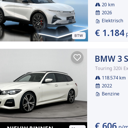
20 km
2026
Elektrisch
€ 1.184
BTW
BMW 3 S
Touring 320i E
118.574 km
2022
Benzine
€ 606
p/