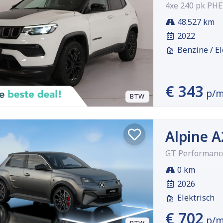
4xe 240 pk PH
48.527 km
2022
Benzine / El
€ 343
p/
BTW
Alpine 
GT Performance
0 km
2026
Elektrisch
€ 702
p/