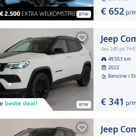
€ 652
p/
BTW
Jeep Co
4xe 240 pk PH
49.553 km
2022
Benzine / El
€ 341
p/
BTW
Jeep Co