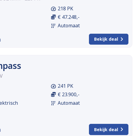
218 PK
€ 47.248,-
Automaat
m
Bekijk deal
mpass
EV
241 PK
€ 23.900,-
ektrisch
Automaat
m
Bekijk deal