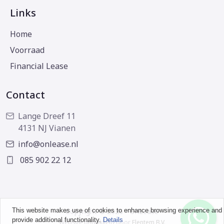
Links
Home
Voorraad
Financial Lease
Contact
Lange Dreef 11
4131 NJ Vianen
info@onlease.nl
085 902 22 12
This website makes use of cookies to enhance browsing experience and
Copyright © 2026 - OnLease
provide additional functionality.
Details
Website ontwikkeld door
Flentem B.V.