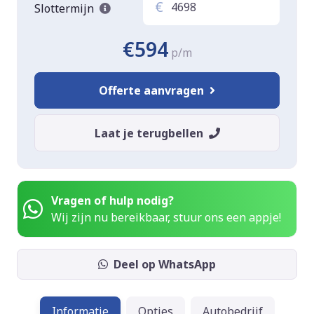
€
Slottermijn
€594
p/m
Offerte aanvragen
Laat je terugbellen
Vragen of hulp nodig?
Wij zijn nu bereikbaar, stuur ons een appje!
Deel op WhatsApp
Informatie
Opties
Autobedrijf