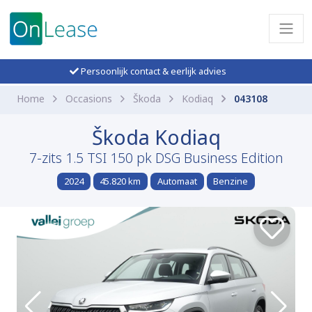
Persoonlijk contact & eerlijk advies
Home
Occasions
Škoda
Kodiaq
043108
Škoda Kodiaq
7-zits 1.5 TSI 150 pk DSG Business Edition
2024
45.820 km
Automaat
Benzine