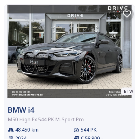
BTW
BMW i4
M50 High Ex 544 PK M-Sport Pro
48.450 km
544 PK
2024
€ 58.900,-