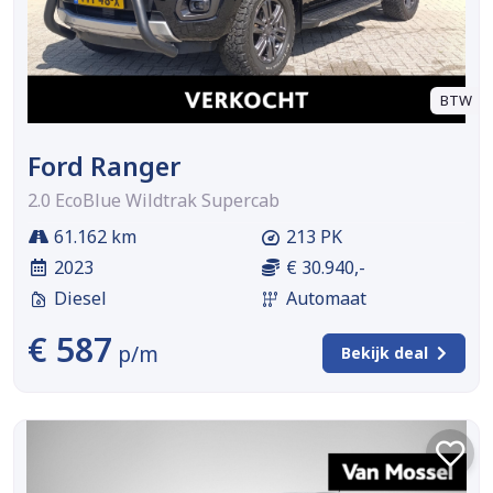
BTW
Ford Ranger
2.0 EcoBlue Wildtrak Supercab
61.162 km
213 PK
2023
€ 30.940,-
Diesel
Automaat
€ 587
p/m
Bekijk deal