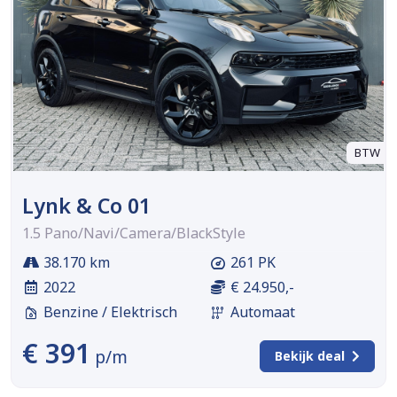
BTW
Lynk & Co 01
1.5 Pano/Navi/Camera/BlackStyle
38.170 km
261 PK
2022
€ 24.950,-
Benzine / Elektrisch
Automaat
€ 391
p/m
Bekijk deal