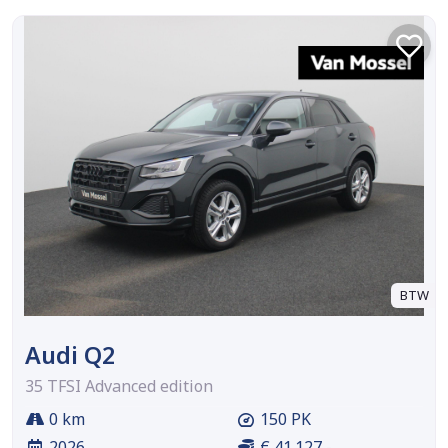
BTW
Audi Q2
35 TFSI Advanced edition
0 km
150 PK
2026
€ 41.127,-