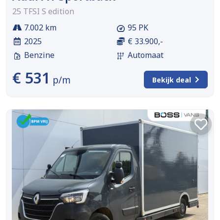
25 TFSI S edition
7.002 km
95 PK
2025
€ 33.900,-
Benzine
Automaat
€ 531
p/m
Bekijk deal