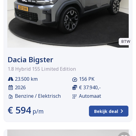
BTW
Dacia Bigster
1.8 Hybrid 155 Limited Edition
23.500 km
156 PK
2026
€ 37.940,-
Benzine / Elektrisch
Automaat
€ 594
p/m
Bekijk deal