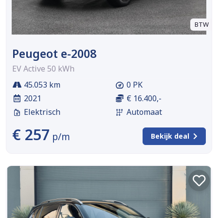
BTW
Peugeot e-2008
EV Active 50 kWh
45.053 km
0 PK
2021
€ 16.400,-
Elektrisch
Automaat
€ 257
p/m
Bekijk deal