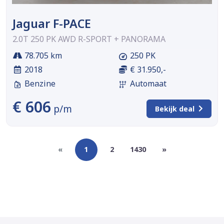
Jaguar F-PACE
2.0T 250 PK AWD R-SPORT + PANORAMA
78.705 km
250 PK
2018
€ 31.950,-
Benzine
Automaat
€ 606
p/m
Bekijk deal
«
1
2
1430
»