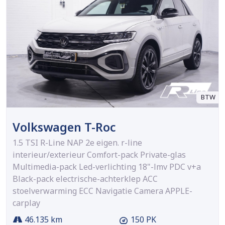
BTW
Volkswagen T-Roc
1.5 TSI R-Line NAP 2e eigen. r-line
interieur/exterieur Comfort-pack Private-glas
Multimedia-pack Led-verlichting 18"-lmv PDC v+a
Black-pack electrische-achterklep ACC
stoelverwarming ECC Navigatie Camera APPLE-
carplay
46.135 km
150 PK