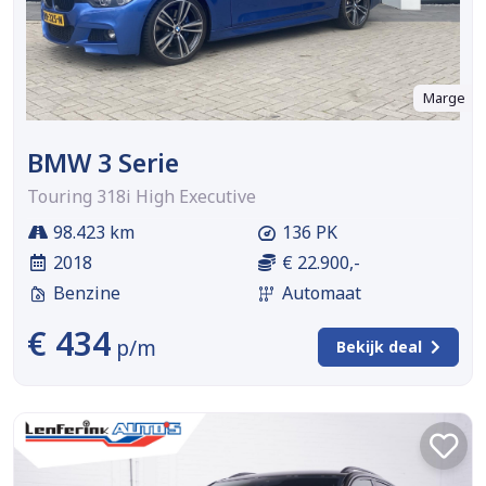
Marge
BMW 3 Serie
Touring 318i High Executive
98.423 km
136 PK
2018
€ 22.900,-
Benzine
Automaat
€ 434
p/m
Bekijk deal