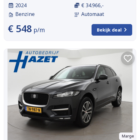
2024
€ 34.966,-
Benzine
Automaat
€ 548
p/m
Bekijk deal
Marge