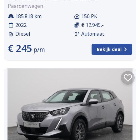
Paardenwagen
185.818 km
150 PK
2022
€ 12.945,-
Diesel
Automaat
€ 245
p/m
Bekijk deal