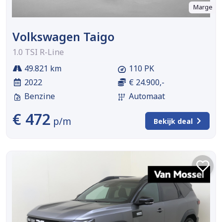
Marge
Volkswagen Taigo
1.0 TSI R-Line
49.821 km
110 PK
2022
€ 24.900,-
Benzine
Automaat
€ 472
p/m
Bekijk deal