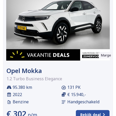
Marge
Opel Mokka
1.2 Turbo Business Elegance
95.380 km
131 PK
2022
€ 15.940,-
Benzine
Handgeschakeld
€ 302
p/m
Bekijk deal