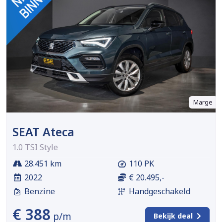
Marge
SEAT Ateca
1.0 TSI Style
28.451 km
110 PK
2022
€ 20.495,-
Benzine
Handgeschakeld
€ 388
p/m
Bekijk deal