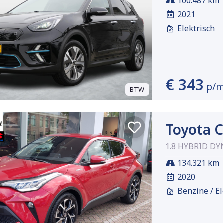
100.487 km
2021
Elektrisch
€ 343
p/
BTW
Toyota 
1.8 HYBRID DY
134.321 km
2020
Benzine / El