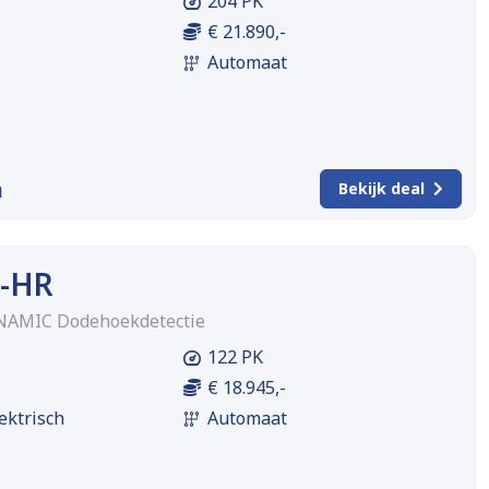
204 PK
€ 21.890,-
Automaat
m
Bekijk deal
C-HR
NAMIC Dodehoekdetectie
122 PK
€ 18.945,-
ektrisch
Automaat