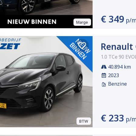
€ 349
p/
Marge
Renault 
1.0 TCe 90 EV
40.894 km
2023
Benzine
€ 233
p/
BTW