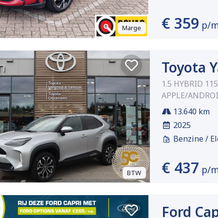
€ 359
p/
Marge
Toyota Y
1.5 HYBRID 1
APPLE/ANDROID
13.640 km
2025
Benzine / El
€ 437
p/
BTW
Ford Cap