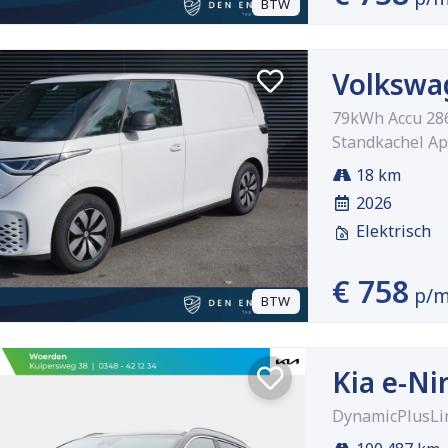
BTW
Volkswag
79kWh Accu 286
Standkachel Ap
18 km
2026
Elektrisch
€ 758
p/
BTW
Kia e-Ni
DynamicPlusLi