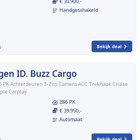
€ 30.900,-
Handgeschakeld
m
Bekijk deal
en ID. Buzz Cargo
 PK Achterdeuren 3-Zits Camera ACC Trekhaak Cruise
ple Carplay
286 PK
€ 39.950,-
Automaat
m
Bekijk deal