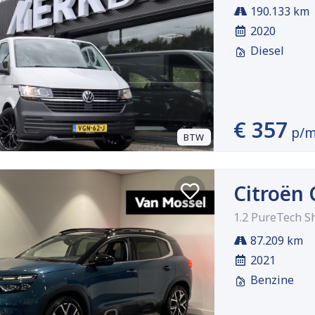
190.133 km
2020
Diesel
€ 357
p/
BTW
Citroën 
1.2 PureTech
87.209 km
2021
Benzine