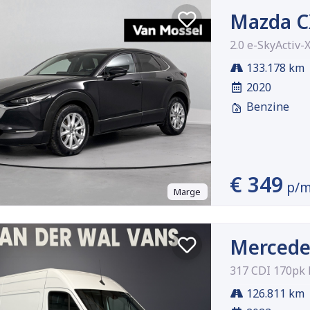
Mazda C
2.0 e-SkyActiv-
133.178 km
2020
Benzine
€ 349
p/
Marge
Mercede
317 CDI 170pk 
126.811 km