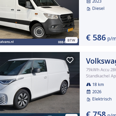
2023
Diesel
€ 586
p/
BTW
Volkswag
79kWh Accu 286
Standkachel Ap
18 km
2026
Elektrisch
€ 758
p/