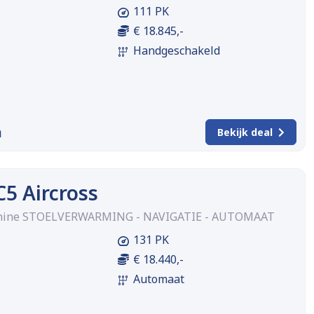
111 PK
€ 18.845,-
Handgeschakeld
m
Bekijk deal
C5 Aircross
 Shine STOELVERWARMING - NAVIGATIE - AUTOMAAT
131 PK
€ 18.440,-
Automaat