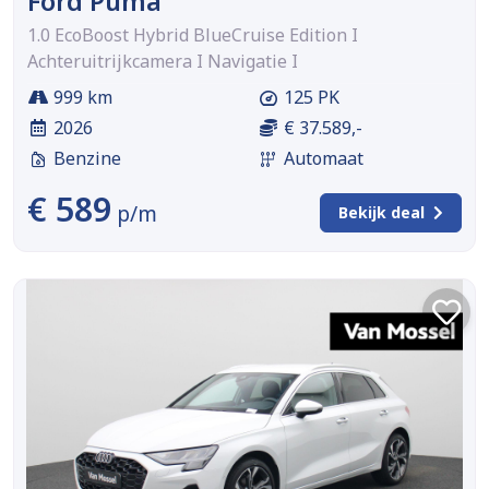
Ford Puma
1.0 EcoBoost Hybrid BlueCruise Edition I
Achteruitrijkcamera I Navigatie I
999 km
125 PK
2026
€ 37.589,-
Benzine
Automaat
€ 589
p/m
Bekijk deal