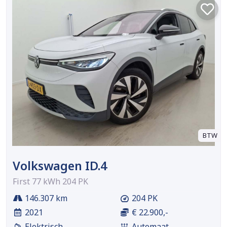
BTW
Volkswagen ID.4
First 77 kWh 204 PK
146.307 km
204 PK
2021
€ 22.900,-
Elektrisch
Automaat