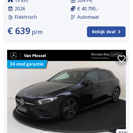
15 km
204 PK
2026
€ 40.790,-
Elektrisch
Automaat
€ 639
p/m
Bekijk deal
BTW