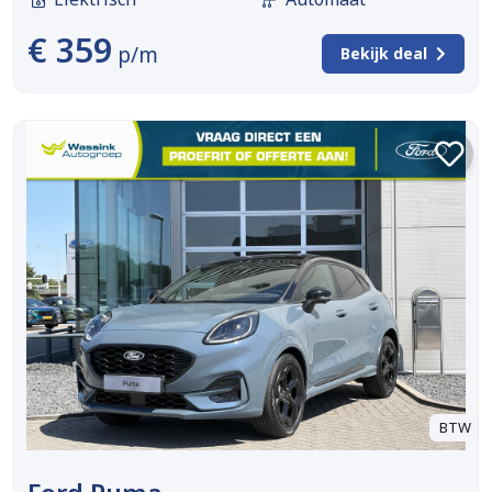
€ 359
p/m
Bekijk deal
BTW