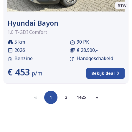
BTW
Hyundai Bayon
1.0 T-GDI Comfort
5 km
90 PK
2026
€ 28.900,-
Benzine
Handgeschakeld
€ 453
p/m
Bekijk deal
«
1
2
1425
»