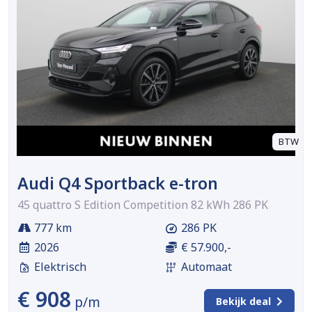
BTW
Audi Q4 Sportback e-tron
45 quattro S Edition Competition 82 kWh 286 PK
777 km
286 PK
2026
€ 57.900,-
Elektrisch
Automaat
€ 908
p/m
Bekijk deal