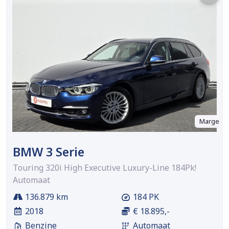
Marge
BMW 3 Serie
Touring 320i High Executive Luxury-Line 184Pk!
Automaat
136.879 km
184 PK
2018
€ 18.895,-
Benzine
Automaat