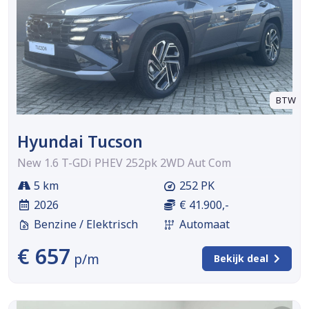
BTW
Hyundai Tucson
New 1.6 T-GDi PHEV 252pk 2WD Aut Com
5 km
252 PK
2026
€ 41.900,-
Benzine / Elektrisch
Automaat
€ 657
p/m
Bekijk deal