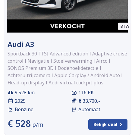
BTW
Audi A3
Sportback 30 TFSI Advanced edition l Adaptive cruise
control l Navigatie l Stoelverwarming l Airco l
SONOS Premium 3D l Dodehoekdetectie l
Achteruitrijcamera l Apple Carplay / Android Auto l
Head-up display l Audi virtual cockpit plus
9.528 km
116 PK
2025
€ 33.700,-
Benzine
Automaat
€ 528
p/m
Bekijk deal