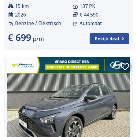
15 km
137 PK
2026
€ 44.590,-
Benzine / Elektrisch
Automaat
€ 699
p/m
Bekijk deal