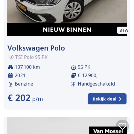
BTW
Volkswagen Polo
1.0 TSI Polo 95 PK
137.100 km
95 PK
2021
€ 12.900,-
Benzine
Handgeschakeld
€ 202
p/m
Bekijk deal