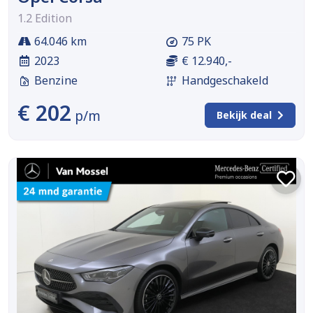
1.2 Edition
64.046 km
75 PK
2023
€ 12.940,-
Benzine
Handgeschakeld
€ 202
p/m
Bekijk deal