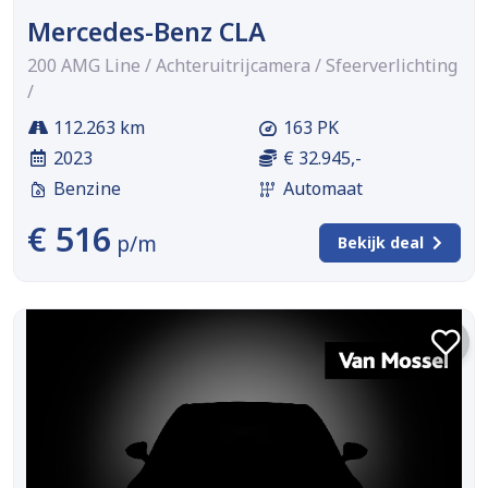
Mercedes-Benz CLA
200 AMG Line / Achteruitrijcamera / Sfeerverlichting
/
112.263 km
163 PK
2023
€ 32.945,-
Benzine
Automaat
€ 516
p/m
Bekijk deal