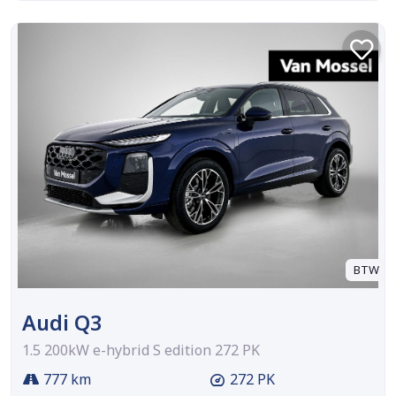
BTW
Audi Q3
1.5 200kW e-hybrid S edition 272 PK
777 km
272 PK