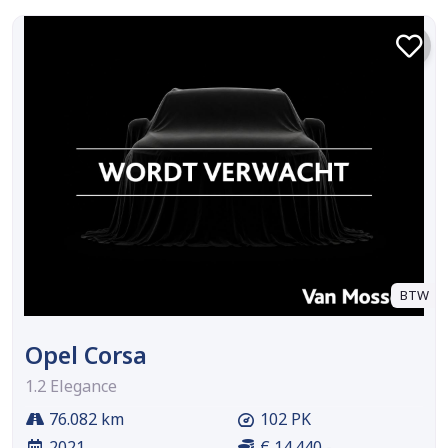
BTW
Opel Corsa
1.2 Elegance
76.082 km
102 PK
2021
€ 14.440,-