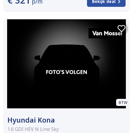
€ 321
p/m
Bekijk deal
BTW
Hyundai Kona
1.6 GDI HEV N Line Sky