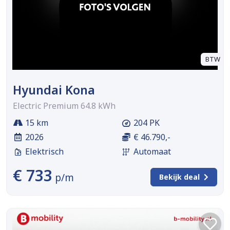
BTW
Hyundai Kona
Electric Premium 64.8 kWh
15 km
204 PK
2026
€ 46.790,-
Elektrisch
Automaat
€ 733
p/m
Bekijk deal