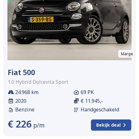
Marge
Fiat 500
1.0 Hybrid Dolcevita Sport
24.968 km
69 PK
2020
€ 11.945,-
Benzine
Handgeschakeld
€ 226
p/m
Bekijk deal