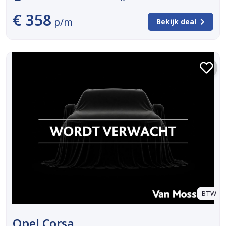
€ 358
p/m
Bekijk deal
BTW
Opel Corsa