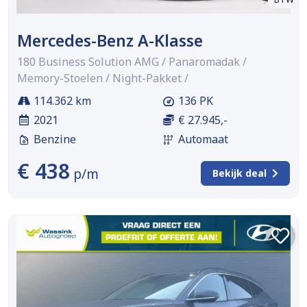
Mercedes-Benz A-Klasse
180 Business Solution AMG / Panaromadak /
Memory-Stoelen / Night-Pakket /
114.362 km
136 PK
2021
€ 27.945,-
Benzine
Automaat
€ 438
p/m
Bekijk deal