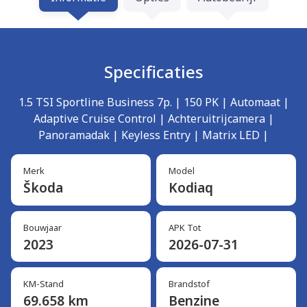
Specificaties
1.5 TSI Sportline Business 7p. | 150 PK | Automaat |
Adaptive Cruise Control | Achteruitrijcamera |
Panoramadak | Keyless Entry | Matrix LED |
Merk
Model
Škoda
Kodiaq
Bouwjaar
APK Tot
2023
2026-07-31
KM-Stand
Brandstof
69.658 km
Benzine