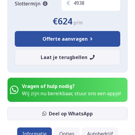
€
Slottermijn
€624
p/m
Offerte aanvragen
Laat je terugbellen
Vragen of hulp nodig?
Wij zijn nu bereikbaar, stuur ons een appje!
Deel op WhatsApp
Informatie
Opties
Autobedrijf