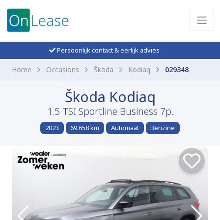
Persoonlijk contact & eerlijk advies
Home
Occasions
Škoda
Kodiaq
029348
Škoda Kodiaq
1.5 TSI Sportline Business 7p.
2023
69.658 km
Automaat
Benzine