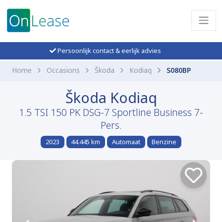
Persoonlijk contact & eerlijk advies
Home
Occasions
Škoda
Kodiaq
S080BP
Škoda Kodiaq
1.5 TSI 150 PK DSG-7 Sportline Business 7-
Pers.
2023
44.445 km
Automaat
Benzine