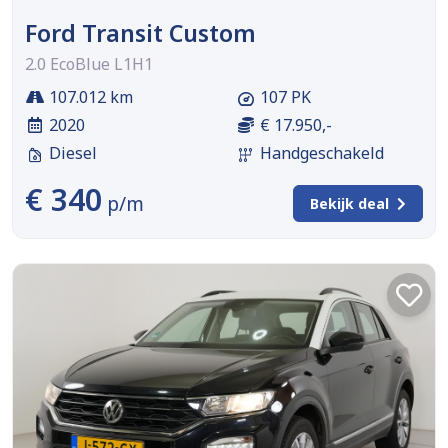
Ford Transit Custom
2.0 EcoBlue L1H1
107.012 km
107 PK
2020
€ 17.950,-
Diesel
Handgeschakeld
€ 340
p/m
Bekijk deal