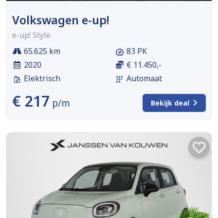
Volkswagen e-up!
e-up! Style
65.625 km
83 PK
2020
€ 11.450,-
Elektrisch
Automaat
€ 217
p/m
Bekijk deal