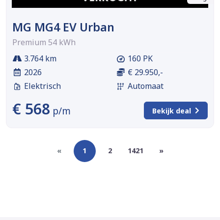
MG MG4 EV Urban
Premium 54 kWh
3.764 km
160 PK
2026
€ 29.950,-
Elektrisch
Automaat
€ 568
p/m
Bekijk deal
«
1
2
1421
»