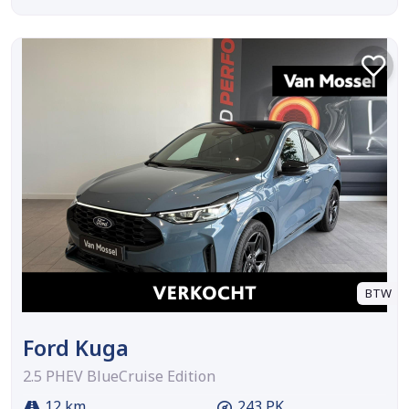
BTW
Ford Kuga
2.5 PHEV BlueCruise Edition
12 km
243 PK