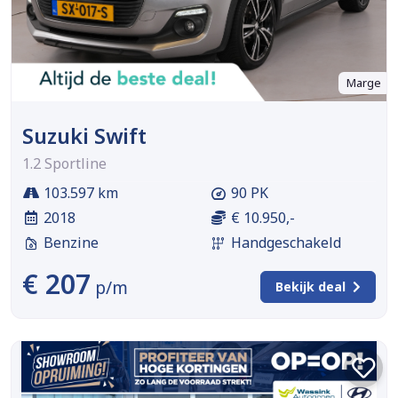
Marge
Suzuki Swift
1.2 Sportline
103.597 km
90 PK
2018
€ 10.950,-
Benzine
Handgeschakeld
€ 207
p/m
Bekijk deal