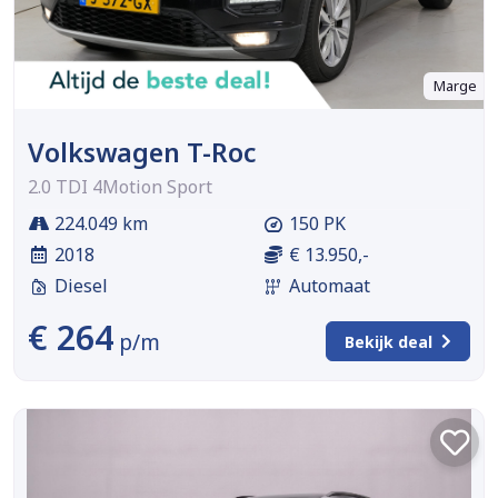
Marge
Volkswagen T-Roc
2.0 TDI 4Motion Sport
224.049 km
150 PK
2018
€ 13.950,-
Diesel
Automaat
€ 264
p/m
Bekijk deal