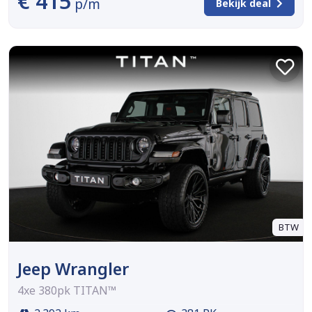
€ 415
p/m
Bekijk deal
BTW
Jeep Wrangler
4xe 380pk TITAN™