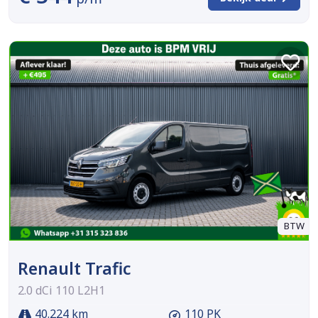
BTW
Renault Trafic
2.0 dCi 110 L2H1
40.224 km
110 PK