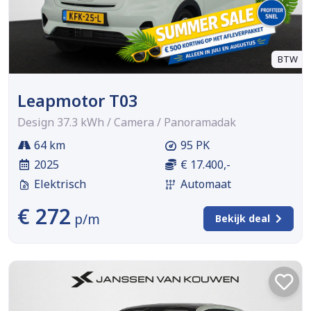
BTW
Leapmotor T03
Design 37.3 kWh / Camera / Panoramadak
64 km
95 PK
2025
€ 17.400,-
Elektrisch
Automaat
€ 272
p/m
Bekijk deal