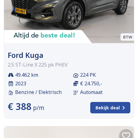
BTW
Ford Kuga
2.5 ST-Line X 225 pk PHEV
49.462 km
224 PK
2023
€ 24.750,-
Benzine / Elektrisch
Automaat
€ 388
p/m
Bekijk deal