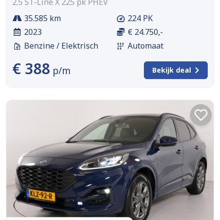
2.5 ST-Line X 225 pk PHEV
35.585 km
224 PK
2023
€ 24.750,-
Benzine / Elektrisch
Automaat
€ 388
p/m
Bekijk deal