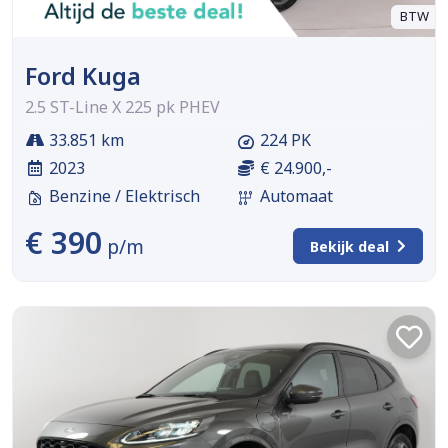
BTW
Ford Kuga
2.5 ST-Line X 225 pk PHEV
33.851 km
224 PK
2023
€ 24.900,-
Benzine / Elektrisch
Automaat
€ 390
p/m
Bekijk deal