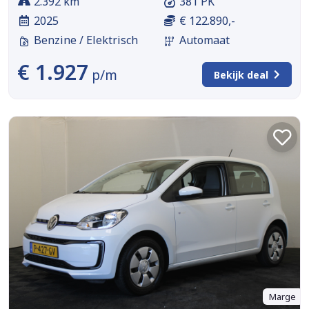
2.392 km
381 PK
2025
€ 122.890,-
Benzine / Elektrisch
Automaat
€ 1.927
p/m
Bekijk deal
Marge