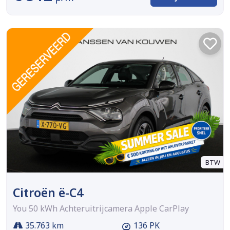
BTW
Citroën ë-C4
You 50 kWh Achteruitrijcamera Apple CarPlay
35.763 km
136 PK