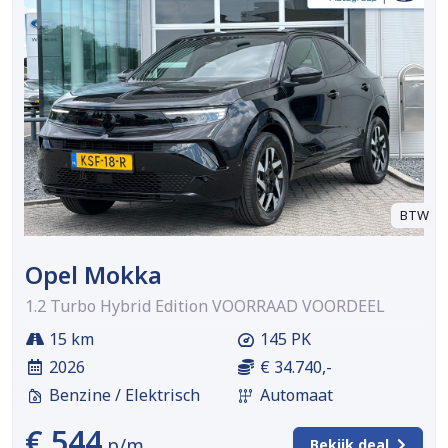
BTW
Opel Mokka
1.2 Turbo Hybrid Edition VOORRAAD VOORDEEL
15 km
145 PK
2026
€ 34.740,-
Benzine / Elektrisch
Automaat
€ 544
p/m
Bekijk deal