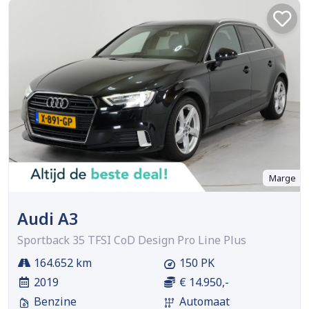
Marge
Audi A3
Sportback 35 TFSI CoD Design Pro Line Plus
164.652 km
150 PK
2019
€ 14.950,-
Benzine
Automaat