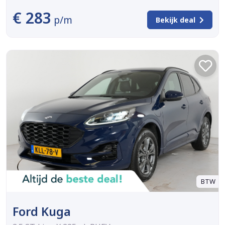
€ 283
p/m
Bekijk deal
BTW
Ford Kuga