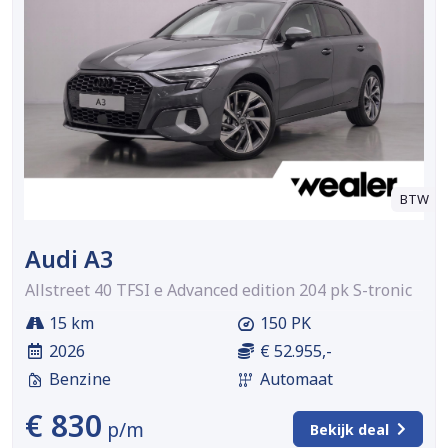
BTW
Audi A3
Allstreet 40 TFSI e Advanced edition 204 pk S-tronic
15 km
150 PK
2026
€ 52.955,-
Benzine
Automaat
€ 830
p/m
Bekijk deal