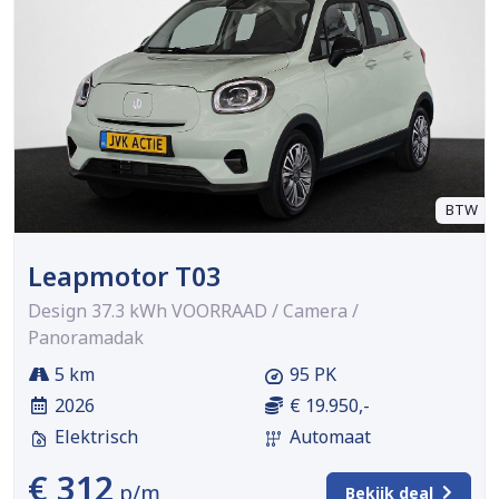
BTW
Leapmotor T03
Design 37.3 kWh VOORRAAD / Camera /
Panoramadak
5 km
95 PK
2026
€ 19.950,-
Elektrisch
Automaat
€ 312
p/m
Bekijk deal