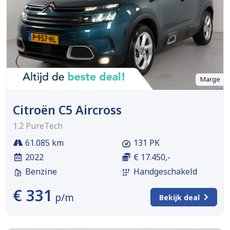
Marge
Citroën C5 Aircross
1.2 PureTech
61.085 km
131 PK
2022
€ 17.450,-
Benzine
Handgeschakeld
€ 331
p/m
Bekijk deal