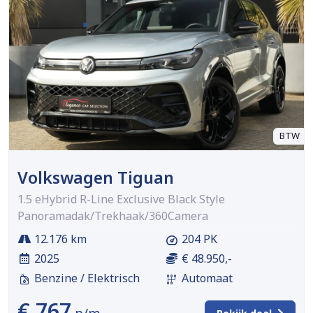
BTW
Volkswagen Tiguan
1.5 eHybrid R-Line Exclusive Black Style
Panoramadak/Trekhaak/360Camera
12.176 km
204 PK
2025
€ 48.950,-
Benzine / Elektrisch
Automaat
€ 767