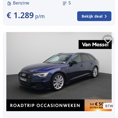
Benzine
S
€ 1.289
p/m
Bekijk deal
BTW