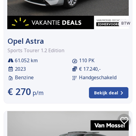
BTW
Opel Astra
Sports Tourer 1.2 Edition
61.052 km
110 PK
2023
€ 17.240,-
Benzine
Handgeschakeld
€ 270
p/m
Bekijk deal