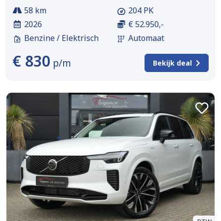
58 km
204 PK
2026
€ 52.950,-
Benzine / Elektrisch
Automaat
€ 830
p/m
Bekijk deal