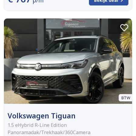
p/m
Bekijk deal
BTW
Volkswagen Tiguan
1.5 eHybrid R-Line Edition
Panoramadak/Trekhaak/360Camera