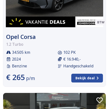
BTW
Opel Corsa
1.2 Turbo
34.505 km
102 PK
2024
€ 16.940,-
Benzine
Handgeschakeld
€ 265
p/m
Bekijk deal