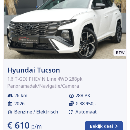
BTW
Hyundai Tucson
1.6 T-GDI PHEV N Line 4WD 288pk
Panoramadak/Navigatie/Camera
26 km
288 PK
2026
€ 38.950,-
Benzine / Elektrisch
Automaat
€ 610
p/m
Bekijk deal