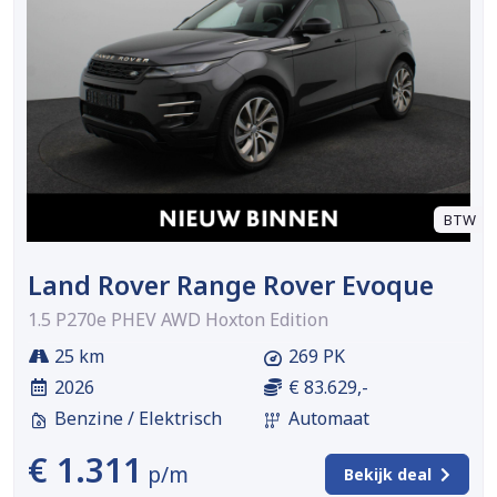
BTW
Land Rover Range Rover Evoque
1.5 P270e PHEV AWD Hoxton Edition
25 km
269 PK
2026
€ 83.629,-
Benzine / Elektrisch
Automaat
€ 1.311
p/m
Bekijk deal