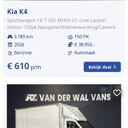
Kia K4
Sportswagon 1.6 T-GDi MHEV GT-Line Launch
Edition 150pk Navigatie/Stoelverwarming/Camera
3.189 km
150 PK
2026
€ 38.950,-
Benzine
Automaat
€ 610
p/m
Bekijk deal