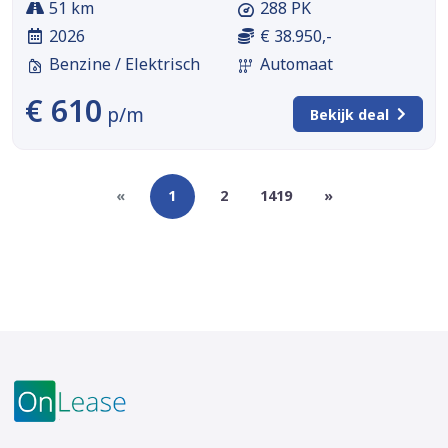
51 km
288 PK
2026
€ 38.950,-
Benzine / Elektrisch
Automaat
€ 610
p/m
Bekijk deal
«
1
2
1419
»