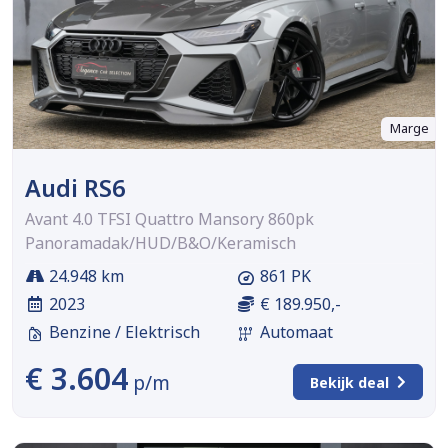
Marge
Audi RS6
Avant 4.0 TFSI Quattro Mansory 860pk
Panoramadak/HUD/B&O/Keramisch
24.948 km
861 PK
2023
€ 189.950,-
Benzine / Elektrisch
Automaat
€ 3.604
p/m
Bekijk deal