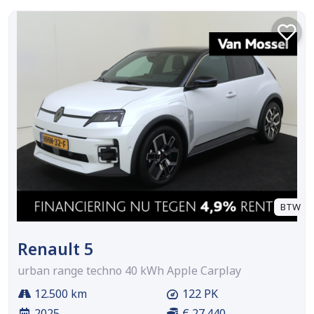
BTW
Renault 5
urban range techno 40 kWh Apple Carplay
12.500 km
122 PK
2025
€ 27.440,-