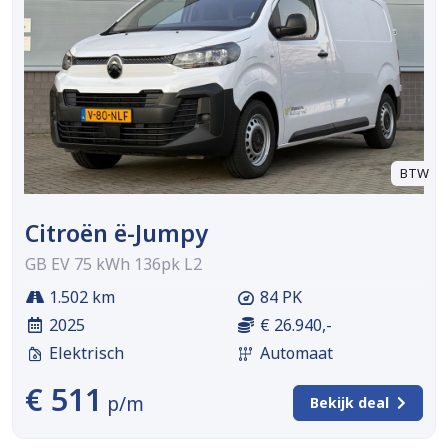
BTW
Citroën ë-Jumpy
GB EV 75 kWh 136pk L2
1.502 km
84 PK
2025
€ 26.940,-
Elektrisch
Automaat
€ 511
p/m
Bekijk deal