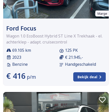
Marge
Ford Focus
Wagon 1.0 EcoBoost Hybrid ST Line X Trekhaak - el.
achterklep - adapt. cruisecontrol
69.105 km
125 PK
2023
€ 21.945,-
Benzine
Handgeschakeld
€ 416
p/m
Bekijk deal