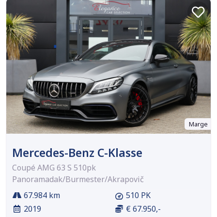
Marge
Mercedes-Benz C-Klasse
Coupé AMG 63 S 510pk
Panoramadak/Burmester/Akrapovič
67.984 km
510 PK
2019
€ 67.950,-