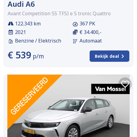
Audi A6
Avant Competition 55 TFSI e S tronic Quattro
122.343 km
367 PK
2021
€ 34.400,-
Benzine / Elektrisch
Automaat
€ 539
p/m
Bekijk deal