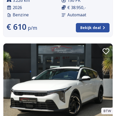
3.226 km
150 PK
2026
€ 38.950,-
Benzine
Automaat
€ 610
p/m
Bekijk deal
BTW