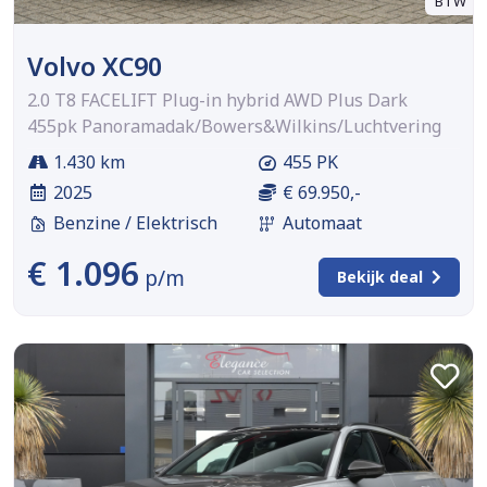
BTW
Volvo XC90
2.0 T8 FACELIFT Plug-in hybrid AWD Plus Dark
455pk Panoramadak/Bowers&Wilkins/Luchtvering
1.430 km
455 PK
2025
€ 69.950,-
Benzine / Elektrisch
Automaat
€ 1.096
p/m
Bekijk deal