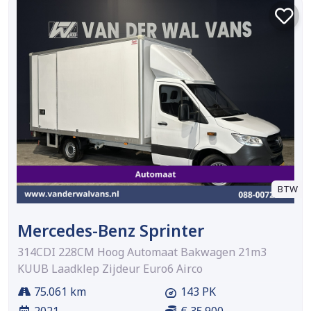
BTW
Mercedes-Benz Sprinter
314CDI 228CM Hoog Automaat Bakwagen 21m3
KUUB Laadklep Zijdeur Euro6 Airco
75.061 km
143 PK
2021
€ 35.900,-