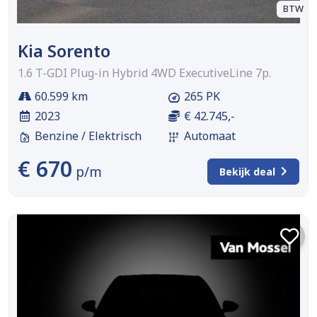
BTW
Kia Sorento
1.6 T-GDI Plug-in Hybrid 4WD ExecutiveLine 7p.
60.599 km
265 PK
2023
€ 42.745,-
Benzine / Elektrisch
Automaat
€ 670
p/m
Bekijk deal