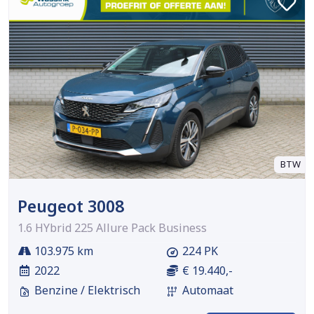
BTW
Peugeot 3008
1.6 HYbrid 225 Allure Pack Business
103.975 km
224 PK
2022
€ 19.440,-
Benzine / Elektrisch
Automaat