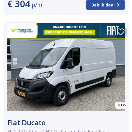
€ 304
p/m
Bekijk deal
BTW
Fiat Ducato
30 2.2 MultiJet L2H2 All-Season banden I Pack