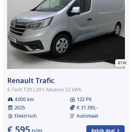
BTW
Renault Trafic
E-Tech T29 L2H1 Advance 52 kWh
4.000 km
122 PK
2025
€ 31.390,-
Elektrisch
Automaat
€ 595
p/m
Bekijk deal