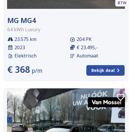
BTW
MG MG4
64 kWh Luxury
23.575 km
204 PK
2023
€ 23.495,-
Elektrisch
Automaat
€ 368
p/m
Bekijk deal