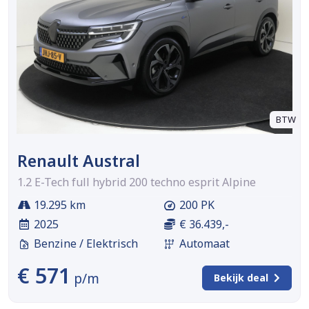
BTW
Renault Austral
1.2 E-Tech full hybrid 200 techno esprit Alpine
19.295 km
200 PK
2025
€ 36.439,-
Benzine / Elektrisch
Automaat
€ 571
p/m
Bekijk deal