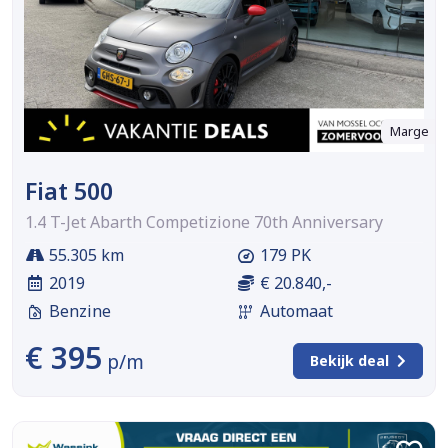
Marge
Fiat 500
1.4 T-Jet Abarth Competizione 70th Anniversary
55.305 km
179 PK
2019
€ 20.840,-
Benzine
Automaat
€ 395
p/m
Bekijk deal