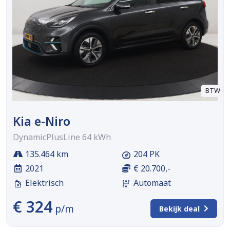
BTW
Kia e-Niro
DynamicPlusLine 64 kWh
135.464 km
204 PK
2021
€ 20.700,-
Elektrisch
Automaat
€ 324
p/m
Bekijk deal