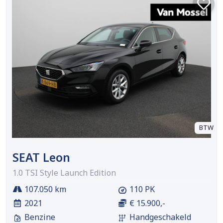
BTW
SEAT Leon
1.0 TSI Style Launch Edition
107.050 km
110 PK
2021
€ 15.900,-
Benzine
Handgeschakeld