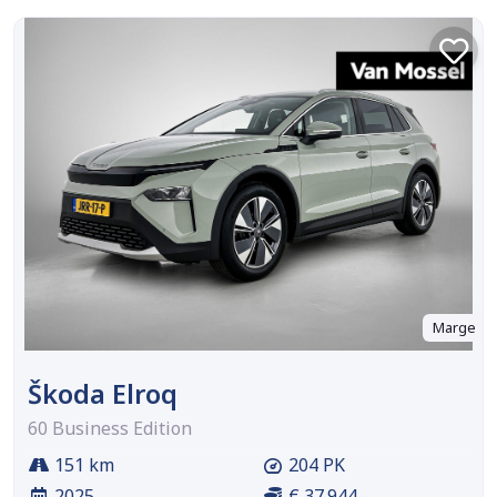
Marge
Škoda Elroq
60 Business Edition
151 km
204 PK
2025
€ 37.944,-