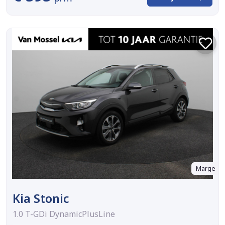
Marge
Kia Stonic
1.0 T-GDi DynamicPlusLine