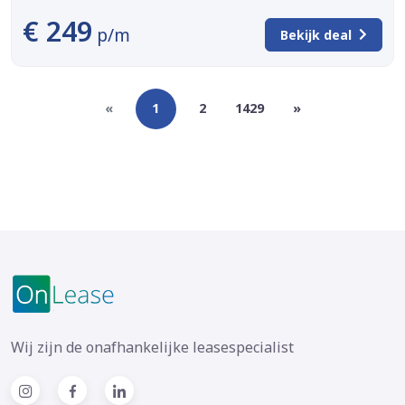
€ 249
p/m
Bekijk deal
«
1
2
1429
»
Wij zijn de onafhankelijke leasespecialist