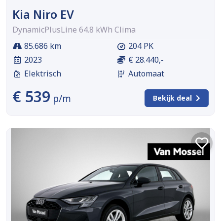
Kia Niro EV
DynamicPlusLine 64.8 kWh Clima
85.686 km
204 PK
2023
€ 28.440,-
Elektrisch
Automaat
€ 539
p/m
Bekijk deal