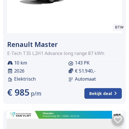
BTW
Renault Master
E-Tech T35 L2H1 Advance long range 87 kWh
10 km
143 PK
2026
€ 51.940,-
Elektrisch
Automaat
€ 985
p/m
Bekijk deal