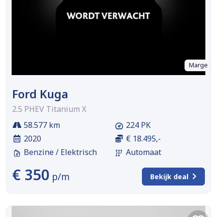
Marge
Ford Kuga
2.5 PHEV Titanium X
58.577 km
224 PK
2020
€ 18.495,-
Benzine / Elektrisch
Automaat
€ 350
p/m
Bekijk deal