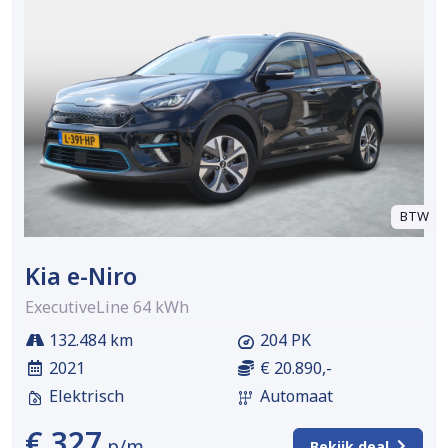
BTW
Kia e-Niro
ExecutiveLine 64 kWh
132.484 km
204 PK
2021
€ 20.890,-
Elektrisch
Automaat
€ 327
p/m
Bekijk deal