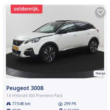
Marge
Peugeot 3008
1.6 HYbrid4 300 Première Pack
77.548 km
299 PK