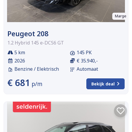
Marge
Peugeot 208
1.2 Hybrid 145 e-DCS6 GT
5 km
145 PK
2026
€ 35.940,-
Benzine / Elektrisch
Automaat
€ 681
p/m
Bekijk deal