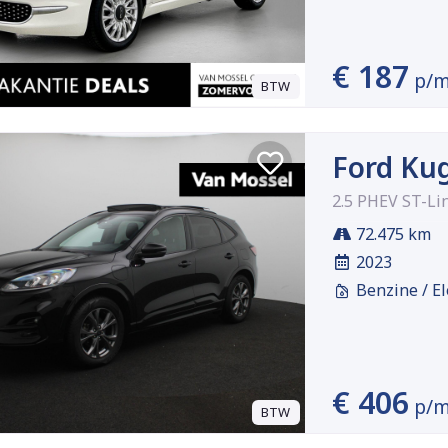
€ 187
p/
BTW
Ford Ku
2.5 PHEV ST-Li
72.475 km
2023
Benzine / El
€ 406
p/
BTW