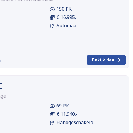
150 PK
€ 16.995,-
Automaat
m
Bekijk deal
C
nge
69 PK
€ 11.940,-
Handgeschakeld