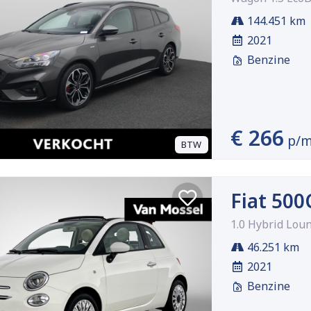
144.451 km
2021
Benzine
€ 266
p/
BTW
Fiat 500
1.0 Hybrid Lou
46.251 km
2021
Benzine