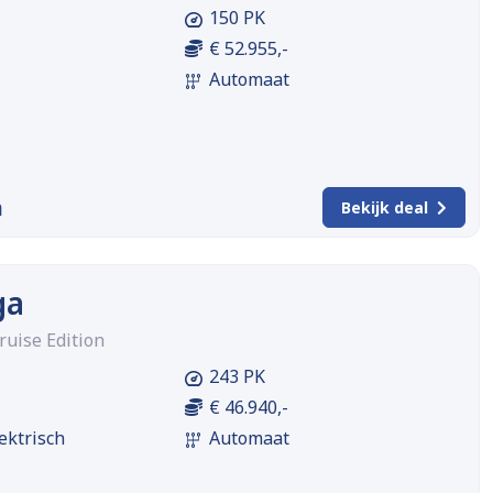
150 PK
€ 52.955,-
Automaat
m
Bekijk deal
ga
ruise Edition
243 PK
€ 46.940,-
ektrisch
Automaat