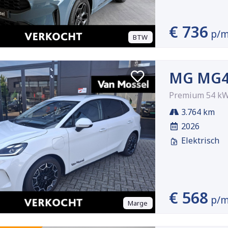
€ 736
p/
BTW
MG MG4
Premium 54 k
3.764 km
2026
Elektrisch
€ 568
p/
Marge