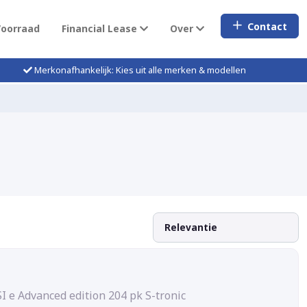
Contact
Voorraad
Financial Lease
Over
Merkonafhankelijk: Kies uit alle merken & modellen
SI e Advanced edition 204 pk S-tronic