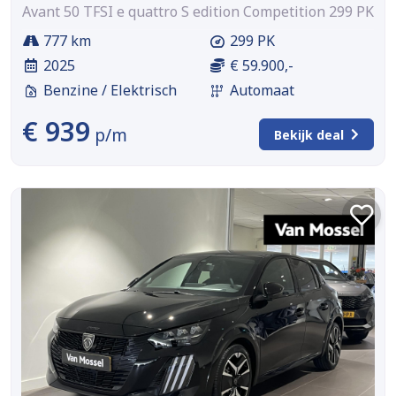
Avant 50 TFSI e quattro S edition Competition 299 PK
777 km
299 PK
2025
€ 59.900,-
Benzine / Elektrisch
Automaat
€ 939
p/m
Bekijk deal