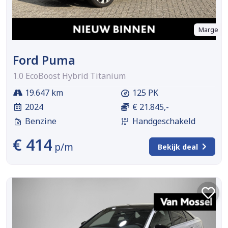
Marge
Ford Puma
1.0 EcoBoost Hybrid Titanium
19.647 km
125 PK
2024
€ 21.845,-
Benzine
Handgeschakeld
€ 414
p/m
Bekijk deal