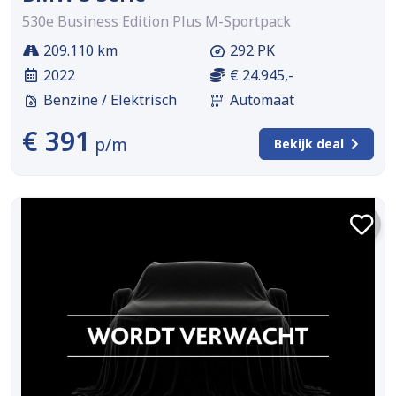
530e Business Edition Plus M-Sportpack
209.110 km
292 PK
2022
€ 24.945,-
Benzine / Elektrisch
Automaat
€ 391
p/m
Bekijk deal