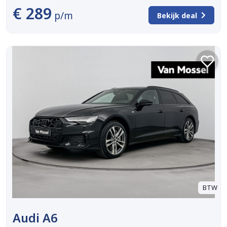
€ 289
p/m
Bekijk deal
BTW
Audi A6