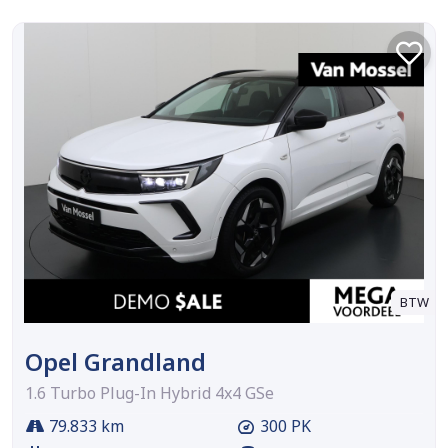
BTW
Opel Grandland
1.6 Turbo Plug-In Hybrid 4x4 GSe
79.833 km
300 PK