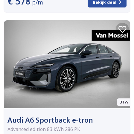
€ 578
p/m
Bekijk deal
BTW
Audi A6 Sportback e-tron
Advanced edition 83 kWh 286 PK