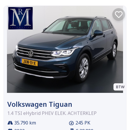
BTW
Volkswagen Tiguan
1.4 TSI eHybrid PHEV ELEK. ACHTERKLEP
35.790 km
245 PK