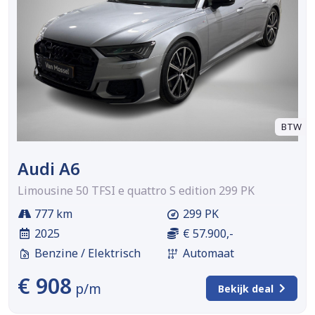
BTW
Audi A6
Limousine 50 TFSI e quattro S edition 299 PK
777 km
299 PK
2025
€ 57.900,-
Benzine / Elektrisch
Automaat
€ 908
p/m
Bekijk deal