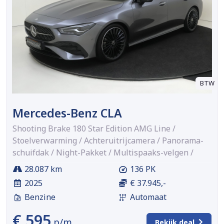
BTW
Mercedes-Benz CLA
Shooting Brake 180 Star Edition AMG Line /
Stoelverwarming / Achteruitrijcamera / Panorama-
schuifdak / Night-Pakket / Multispaaks-velgen /
28.087 km
136 PK
2025
€ 37.945,-
Benzine
Automaat
€ 595
p/m
Bekijk deal