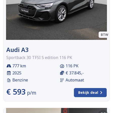
BTW
Audi A3
Sportback 30 TFSI S edition 116 PK
777 km
116 PK
2025
€ 37.845,-
Benzine
Automaat
€ 593
p/m
Bekijk deal