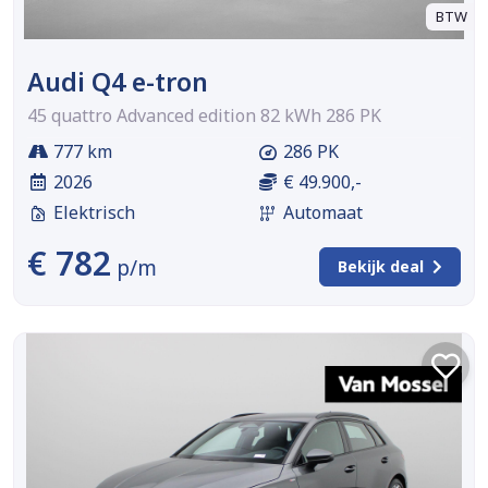
BTW
Audi Q4 e-tron
45 quattro Advanced edition 82 kWh 286 PK
777 km
286 PK
2026
€ 49.900,-
Elektrisch
Automaat
€ 782
p/m
Bekijk deal