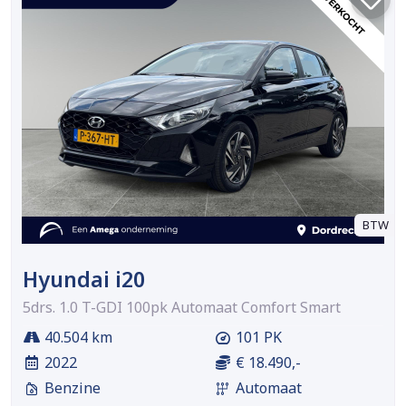
BTW
Hyundai i20
5drs. 1.0 T-GDI 100pk Automaat Comfort Smart
40.504 km
101 PK
2022
€ 18.490,-
Benzine
Automaat