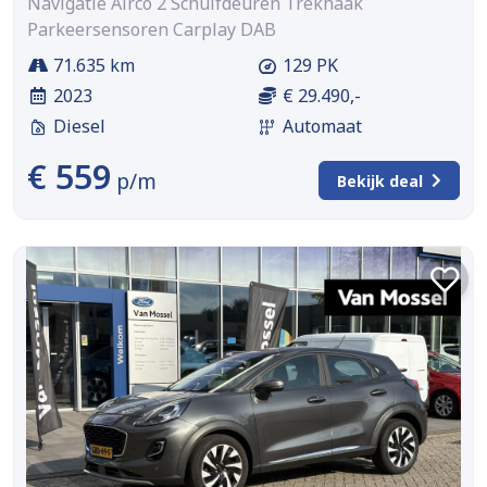
Navigatie Airco 2 Schuifdeuren Trekhaak
Parkeersensoren Carplay DAB
71.635 km
129 PK
2023
€ 29.490,-
Diesel
Automaat
€ 559
p/m
Bekijk deal