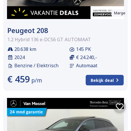
Marge
Peugeot 208
1.2 Hybrid 136 e-DCS6 GT AUTOMAAT
20.638 km
145 PK
2024
€ 24.240,-
Benzine / Elektrisch
Automaat
€ 459
p/m
Bekijk deal