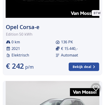
BTW
Opel Corsa-e
Edition 50 kWh
0 km
136 PK
2021
€ 15.440,-
Elektrisch
Automaat
€ 242
p/m
Bekijk deal