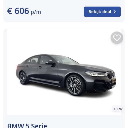
€ 606
p/m
Bekijk deal
BTW
BMW 5 Serie