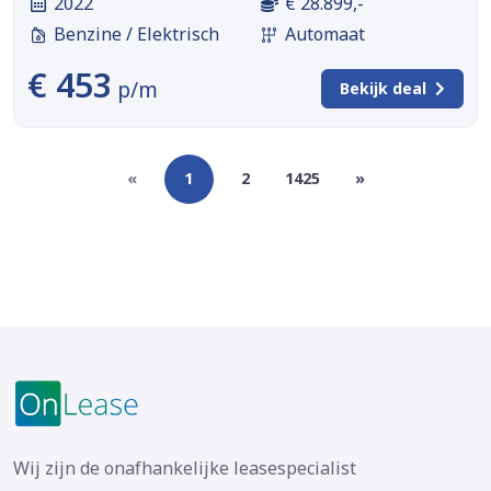
2022
€ 28.899,-
Benzine / Elektrisch
Automaat
€ 453
p/m
Bekijk deal
«
1
2
1425
»
Wij zijn de onafhankelijke leasespecialist