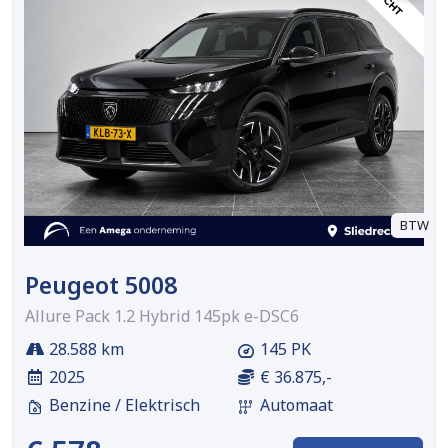
BTW
Peugeot 5008
Allure Pack 1.2 Hybrid 145pk e-DSC6
28.588 km
145 PK
2025
€ 36.875,-
Benzine / Elektrisch
Automaat