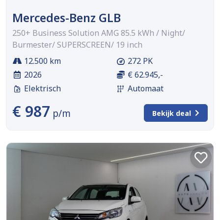
Mercedes-Benz GLB
250+ Business Solution AMG 85.5 kWh / Night/
Burmester/ SUPERSCREEN/ 19 inch
12.500 km
272 PK
2026
€ 62.945,-
Elektrisch
Automaat
€ 987
p/m
Bekijk deal