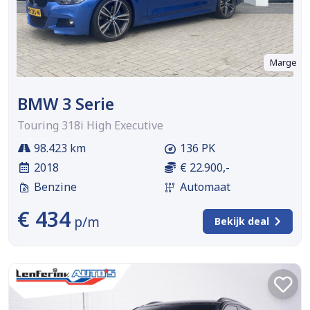
Marge
BMW 3 Serie
Touring 318i High Executive
98.423 km
136 PK
2018
€ 22.900,-
Benzine
Automaat
€ 434
p/m
Bekijk deal