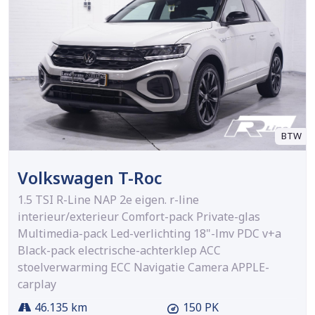
BTW
Volkswagen T-Roc
1.5 TSI R-Line NAP 2e eigen. r-line
interieur/exterieur Comfort-pack Private-glas
Multimedia-pack Led-verlichting 18"-lmv PDC v+a
Black-pack electrische-achterklep ACC
stoelverwarming ECC Navigatie Camera APPLE-
carplay
46.135 km
150 PK