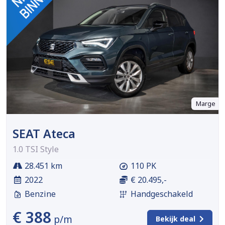
Marge
SEAT Ateca
1.0 TSI Style
28.451 km
110 PK
2022
€ 20.495,-
Benzine
Handgeschakeld
€ 388
p/m
Bekijk deal