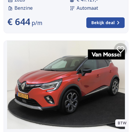
Benzine
Automaat
€ 644
p/m
Bekijk deal
BTW