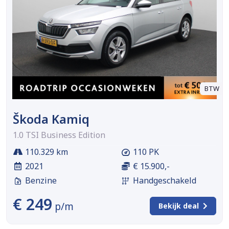
BTW
Škoda Kamiq
1.0 TSI Business Edition
110.329 km
110 PK
2021
€ 15.900,-
Benzine
Handgeschakeld
€ 249
p/m
Bekijk deal