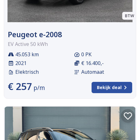
BTW
Peugeot e-2008
EV Active 50 kWh
45.053 km
0 PK
2021
€ 16.400,-
Elektrisch
Automaat
€ 257
p/m
Bekijk deal