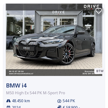
BTW
BMW i4
M50 High Ex 544 PK M-Sport Pro
48.450 km
544 PK
2024
€ 58.900,-