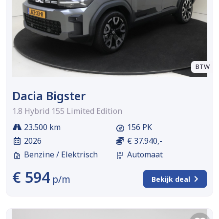
BTW
Dacia Bigster
1.8 Hybrid 155 Limited Edition
23.500 km
156 PK
2026
€ 37.940,-
Benzine / Elektrisch
Automaat
€ 594
p/m
Bekijk deal