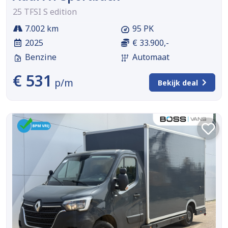
25 TFSI S edition
7.002 km
95 PK
2025
€ 33.900,-
Benzine
Automaat
€ 531
p/m
Bekijk deal