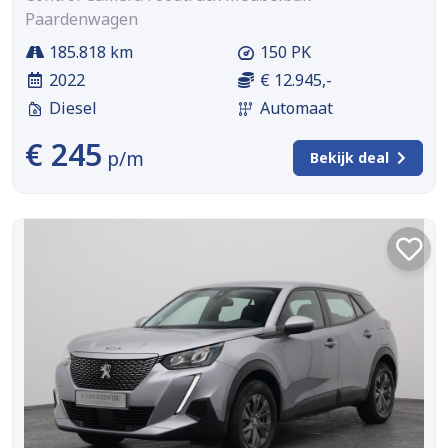
Paardenwagen
185.818 km
150 PK
2022
€ 12.945,-
Diesel
Automaat
€ 245
p/m
Bekijk deal