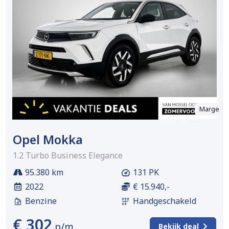
Marge
Opel Mokka
1.2 Turbo Business Elegance
95.380 km
131 PK
2022
€ 15.940,-
Benzine
Handgeschakeld
€ 302
p/m
Bekijk deal