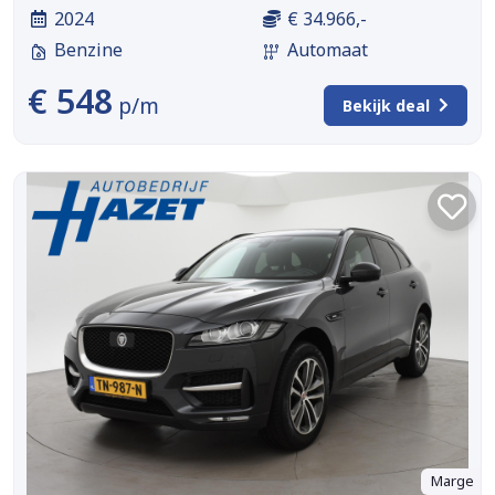
2024
€ 34.966,-
Benzine
Automaat
€ 548
p/m
Bekijk deal
Marge