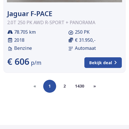
Jaguar F-PACE
2.0T 250 PK AWD R-SPORT + PANORAMA
78.705 km
250 PK
2018
€ 31.950,-
Benzine
Automaat
€ 606
p/m
Bekijk deal
«
1
2
1430
»