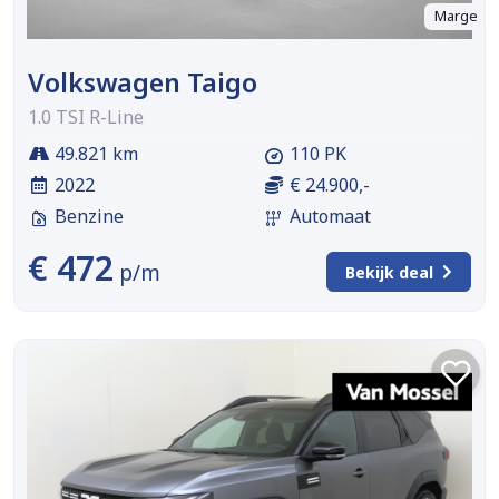
Marge
Volkswagen Taigo
1.0 TSI R-Line
49.821 km
110 PK
2022
€ 24.900,-
Benzine
Automaat
€ 472
p/m
Bekijk deal