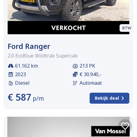
BTW
Ford Ranger
2.0 EcoBlue Wildtrak Supercab
61.162 km
213 PK
2023
€ 30.940,-
Diesel
Automaat
€ 587
p/m
Bekijk deal