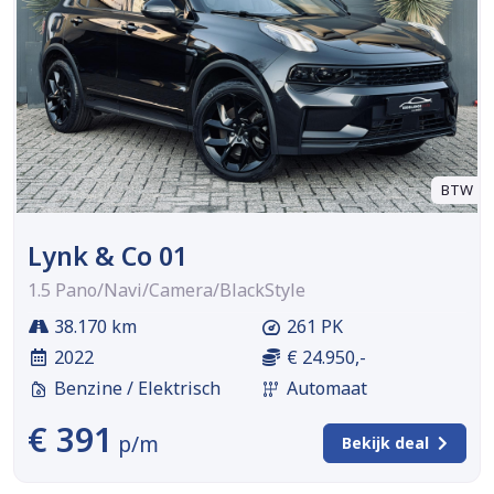
BTW
Lynk & Co 01
1.5 Pano/Navi/Camera/BlackStyle
38.170 km
261 PK
2022
€ 24.950,-
Benzine / Elektrisch
Automaat
€ 391
p/m
Bekijk deal