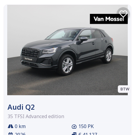
BTW
Audi Q2
35 TFSI Advanced edition
0 km
150 PK
2026
€ 41.127,-