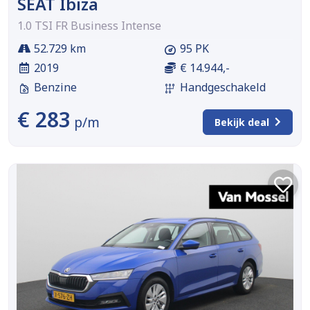
SEAT Ibiza
1.0 TSI FR Business Intense
52.729 km
95 PK
2019
€ 14.944,-
Benzine
Handgeschakeld
€ 283
p/m
Bekijk deal