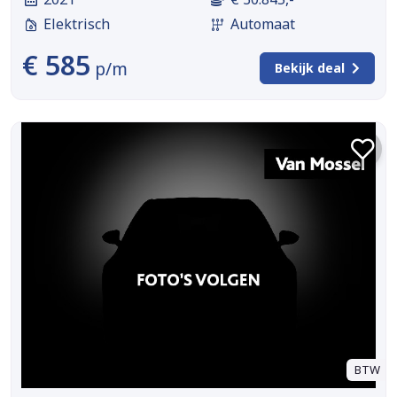
Elektrisch
Automaat
€ 585
p/m
Bekijk deal
BTW