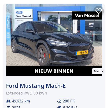
Marge
Ford Mustang Mach-E
Extended RWD 98 kWh
49.632 km
286 PK
2021
€ 30.845,-