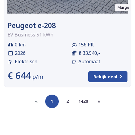
Marge
Peugeot e-208
EV Business 51 kWh
0 km
156 PK
2026
€ 33.940,-
Elektrisch
Automaat
€ 644
p/m
Bekijk deal
«
1
2
1420
»