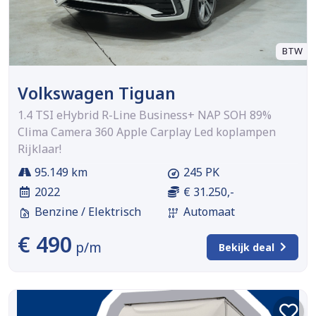
BTW
Volkswagen Tiguan
1.4 TSI eHybrid R-Line Business+ NAP SOH 89%
Clima Camera 360 Apple Carplay Led koplampen
Rijklaar!
95.149 km
245 PK
2022
€ 31.250,-
Benzine / Elektrisch
Automaat
€ 490
p/m
Bekijk deal