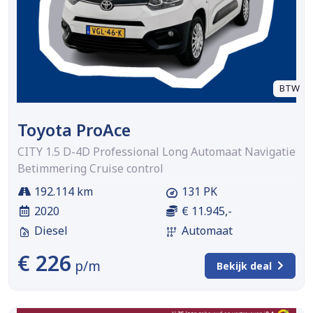
BTW
Toyota ProAce
CITY 1.5 D-4D Professional Long Automaat Navigatie
Betimmering Cruise control
192.114 km
131 PK
2020
€ 11.945,-
Diesel
Automaat
€ 226
p/m
Bekijk deal