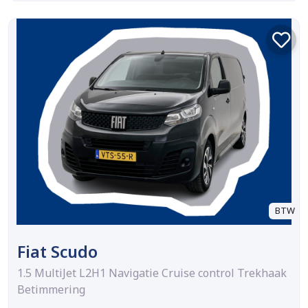
BTW
Fiat Scudo
1.5 MultiJet L2H1 Navigatie Cruise control Trekhaak
Betimmering