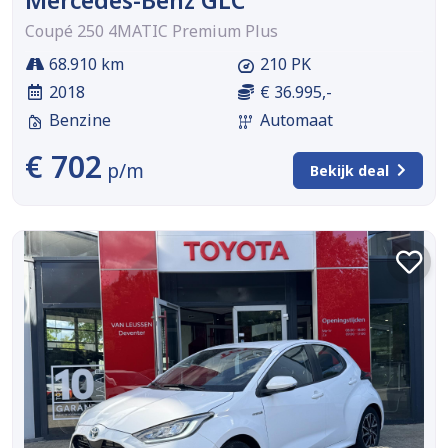
Mercedes-Benz GLC
Coupé 250 4MATIC Premium Plus
68.910 km
210 PK
2018
€ 36.995,-
Benzine
Automaat
€ 702
p/m
Bekijk deal