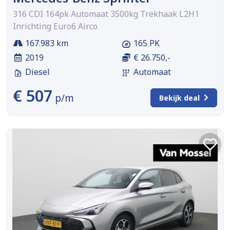
316 CDI 164pk Automaat 3500kg Trekhaak L2H1
Inrichting Euro6 Airco
167.983 km
165 PK
2019
€ 26.750,-
Diesel
Automaat
€ 507
p/m
Bekijk deal