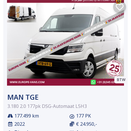
BTW
MAN TGE
3.180 2.0 177pk DSG-Automaat L5H3
177.499 km
177 PK
2022
€ 24.950,-