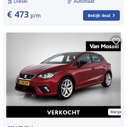
Diesel
Automaat
€ 473
p/m
Bekijk deal
Marge