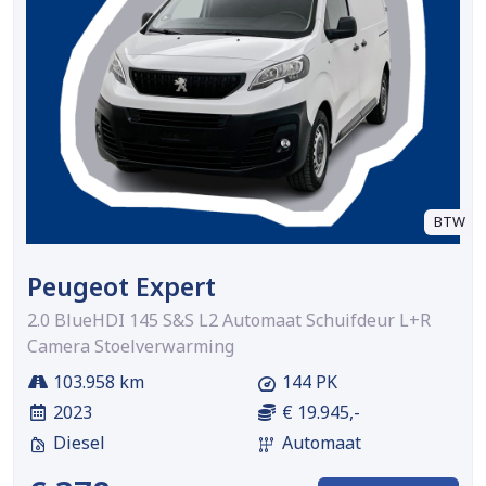
BTW
Peugeot Expert
2.0 BlueHDI 145 S&S L2 Automaat Schuifdeur L+R
Camera Stoelverwarming
103.958 km
144 PK
2023
€ 19.945,-
Diesel
Automaat