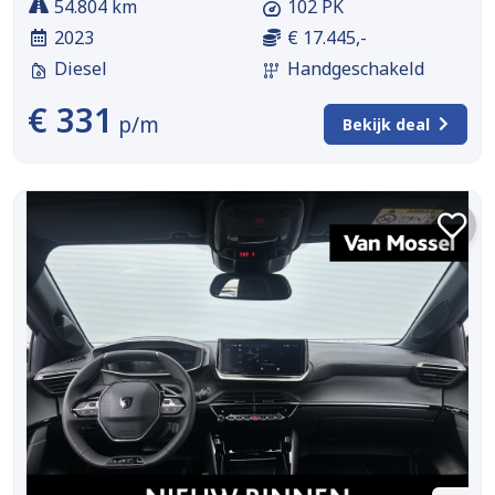
54.804 km
102 PK
2023
€ 17.445,-
Diesel
Handgeschakeld
€ 331
p/m
Bekijk deal