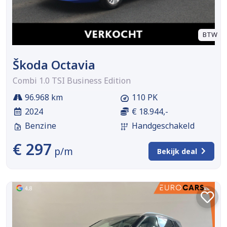
BTW
Škoda Octavia
Combi 1.0 TSI Business Edition
96.968 km
110 PK
2024
€ 18.944,-
Benzine
Handgeschakeld
€ 297
p/m
Bekijk deal