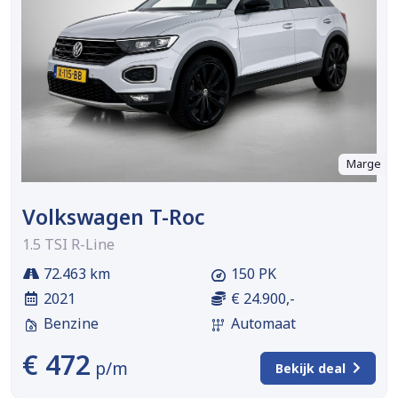
Marge
Volkswagen T-Roc
1.5 TSI R-Line
72.463 km
150 PK
2021
€ 24.900,-
Benzine
Automaat
€ 472
p/m
Bekijk deal