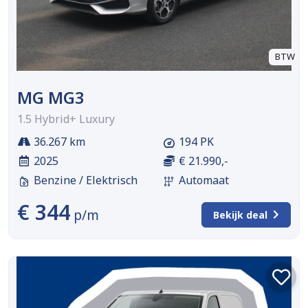
BTW
MG MG3
1.5 Hybrid+ Luxury
36.267 km
194 PK
2025
€ 21.990,-
Benzine / Elektrisch
Automaat
€ 344
p/m
Bekijk deal