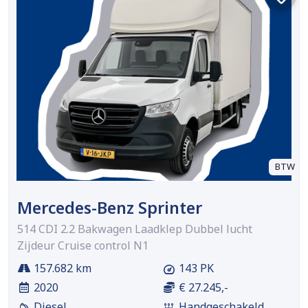
BTW
Mercedes-Benz Sprinter
514 CDI 2.2 Bakwagen Laadklep Dubbel lucht
Zijdeur Cruise control N1
157.682 km
143 PK
2020
€ 27.245,-
Diesel
Handgeschakeld