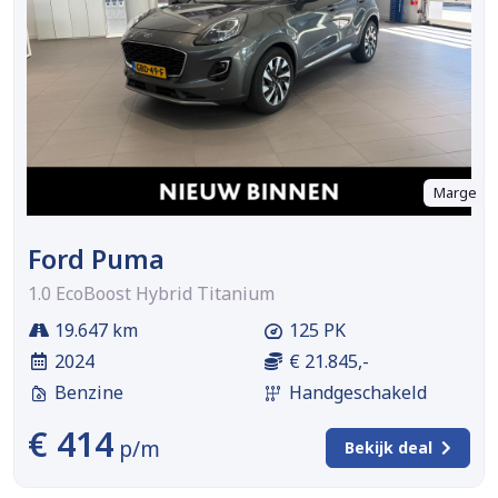
Marge
Ford Puma
1.0 EcoBoost Hybrid Titanium
19.647 km
125 PK
2024
€ 21.845,-
Benzine
Handgeschakeld
€ 414
p/m
Bekijk deal