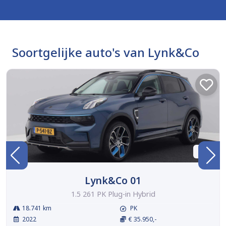
Soortgelijke auto's van Lynk&Co
BTW
Lynk&Co 01
1.5 261 PK Plug-in Hybrid
18.741 km
PK
2022
€ 35.950,-