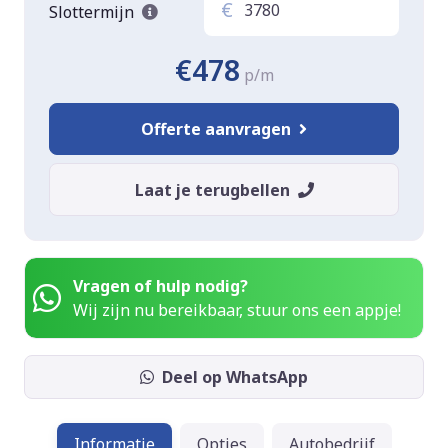
€
Slottermijn
€478
p/m
Offerte aanvragen
Laat je terugbellen
Vragen of hulp nodig?
Wij zijn nu bereikbaar, stuur ons een appje!
Deel op WhatsApp
Informatie
Opties
Autobedrijf