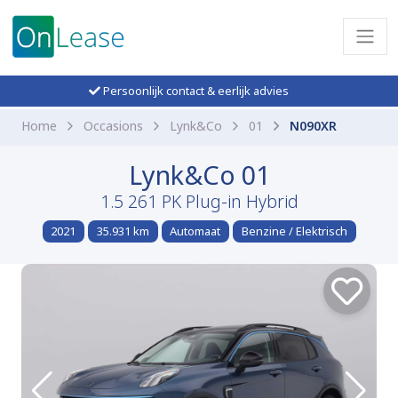
Persoonlijk contact & eerlijk advies
Home
Occasions
Lynk&Co
01
N090XR
Lynk&Co 01
1.5 261 PK Plug-in Hybrid
2021
35.931 km
Automaat
Benzine / Elektrisch