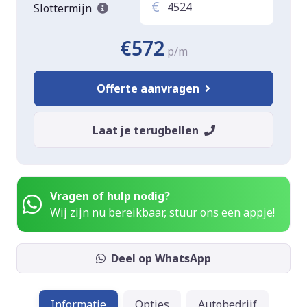
€
Slottermijn
€572
p/m
Offerte aanvragen
Laat je terugbellen
Vragen of hulp nodig?
Wij zijn nu bereikbaar, stuur ons een appje!
Deel op WhatsApp
Informatie
Opties
Autobedrijf