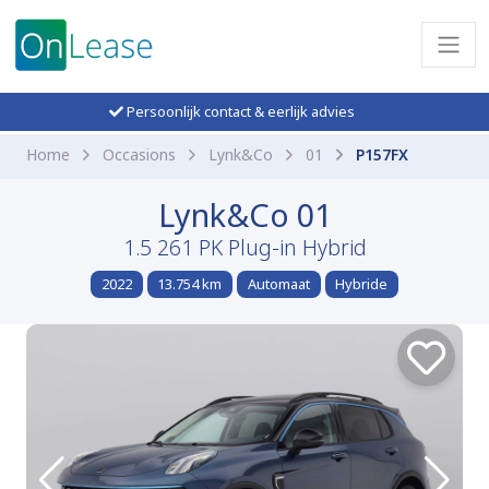
Persoonlijk contact & eerlijk advies
Home
Occasions
Lynk&Co
01
P157FX
Lynk&Co 01
1.5 261 PK Plug-in Hybrid
2022
13.754 km
Automaat
Hybride