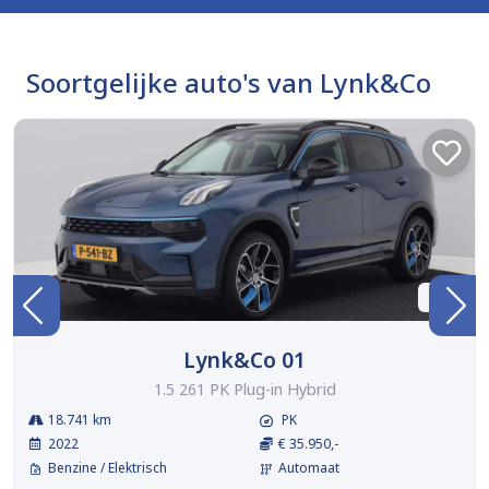
Soortgelijke auto's van Lynk&Co
BTW
Lynk&Co 01
1.5 261 PK Plug-in Hybrid
18.741 km
PK
2022
€ 35.950,-
Benzine / Elektrisch
Automaat