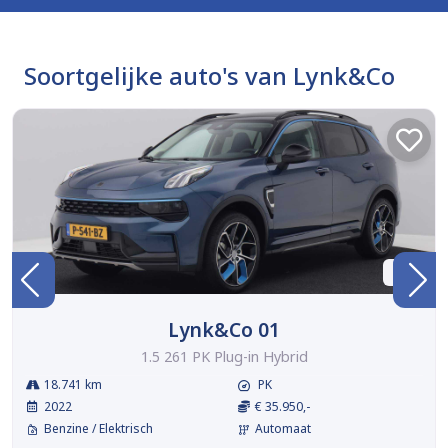
Soortgelijke auto's van Lynk&Co
BTW
Lynk&Co 01
1.5 261 PK Plug-in Hybrid
18.741 km
PK
2022
€ 35.950,-
Benzine / Elektrisch
Automaat