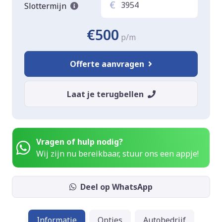
€
Slottermijn
€500
p/m
Offerte aanvragen
Laat je terugbellen
Vragen of hulp nodig?
Wij zijn nu bereikbaar, stuur ons een appje!
Deel op WhatsApp
Informatie
Opties
Autobedrijf