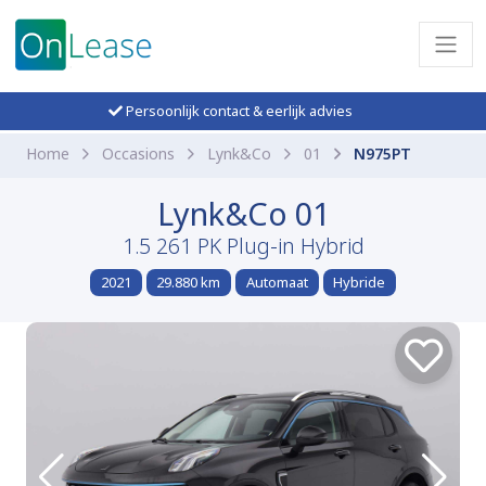
Persoonlijk contact & eerlijk advies
Home
Occasions
Lynk&Co
01
N975PT
Lynk&Co 01
1.5 261 PK Plug-in Hybrid
2021
29.880 km
Automaat
Hybride