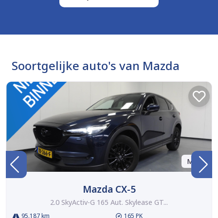
Soortgelijke auto's van Mazda
Marge
Mazda CX-5
2.0 SkyActiv-G 165 Aut. Skylease GT...
95.187 km
165 PK