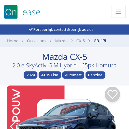
Persoonlijk contact & eerlijk advies
Home
Occasions
Mazda
CX-5
GBJ17L
Mazda CX-5
2.0 e-SkyActiv-G M Hybrid 165pk Homura
2024
41.193 km
Automaat
Benzine