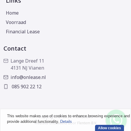
Links
Home
Voorraad
Financial Lease
Contact
Lange Dreef 11
4131 NJ Vianen
info@onlease.nl
085 902 22 12
This website makes use of cookies to enhance browsing experience and
Copyright © 2026 - OnLease
provide additional functionality.
Details
Website ontwikkeld door
Flentem B.V.
Allow cookies