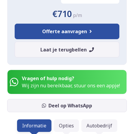
€710
p/m
Offerte aanvragen
Laat je terugbellen
Vragen of hulp nodig?
Wij zijn nu bereikbaar, stuur ons een appje!
Deel op WhatsApp
Informatie
Opties
Autobedrijf