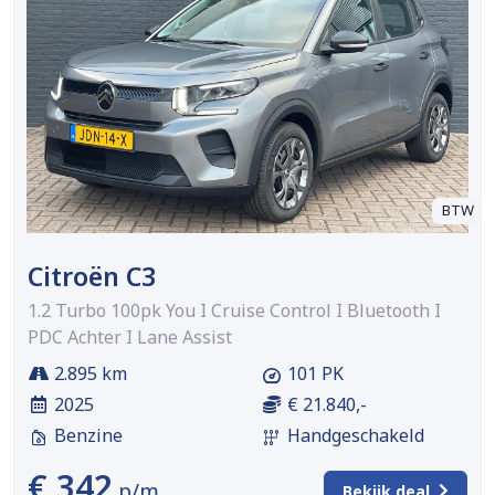
BTW
Citroën C3
1.2 Turbo 100pk You I Cruise Control I Bluetooth I
PDC Achter I Lane Assist
2.895 km
101 PK
2025
€ 21.840,-
Benzine
Handgeschakeld
€ 342
p/m
Bekijk deal