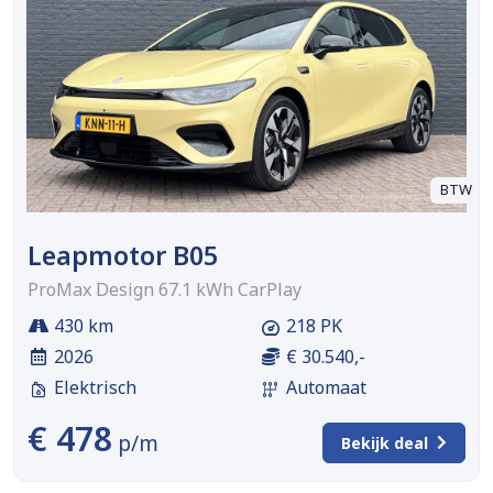
BTW
Leapmotor B05
ProMax Design 67.1 kWh CarPlay
430 km
218 PK
2026
€ 30.540,-
Elektrisch
Automaat
€ 478
p/m
Bekijk deal