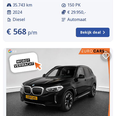
35.743 km
150 PK
2024
€ 29.950,-
Diesel
Automaat
€ 568
p/m
Bekijk deal