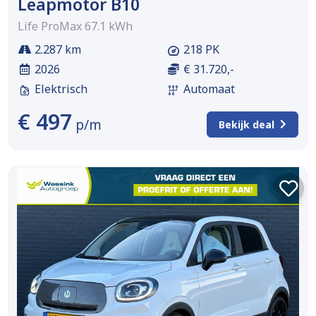
Leapmotor B10
Life ProMax 67.1 kWh
2.287 km
218 PK
2026
€ 31.720,-
Elektrisch
Automaat
€ 497
p/m
Bekijk deal