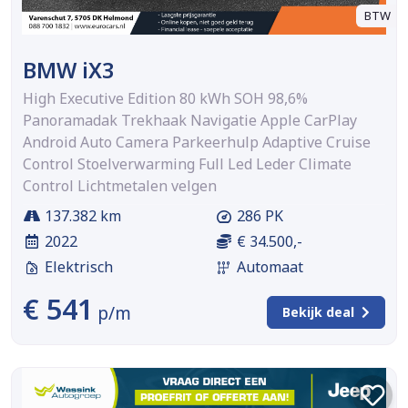
BTW
BMW iX3
High Executive Edition 80 kWh SOH 98,6%
Panoramadak Trekhaak Navigatie Apple CarPlay
Android Auto Camera Parkeerhulp Adaptive Cruise
Control Stoelverwarming Full Led Leder Climate
Control Lichtmetalen velgen
137.382 km
286 PK
2022
€ 34.500,-
Elektrisch
Automaat
€ 541
p/m
Bekijk deal