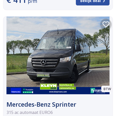
p/m
Bekijk deal
BTW
Mercedes-Benz Sprinter
315 ac automaat EURO6