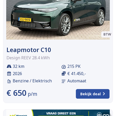
BTW
Leapmotor C10
Design REEV 28.4 kWh
32 km
215 PK
2026
€ 41.450,-
Benzine / Elektrisch
Automaat
€ 650
p/m
Bekijk deal