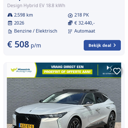
Design Hybrid EV 18.8 kWh
2.598 km
218 PK
2026
€ 32.440,-
Benzine / Elektrisch
Automaat
€ 508
p/m
Bekijk deal