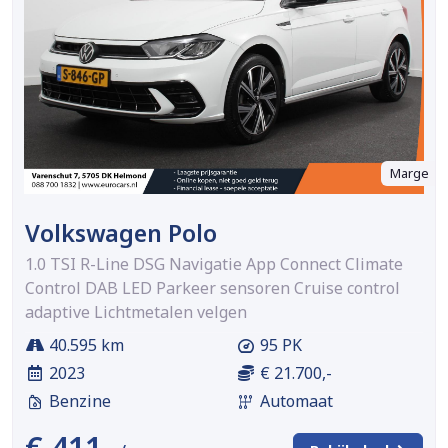
Marge
Volkswagen Polo
1.0 TSI R-Line DSG Navigatie App Connect Climate
Control DAB LED Parkeer sensoren Cruise control
adaptive Lichtmetalen velgen
40.595 km
95 PK
2023
€ 21.700,-
Benzine
Automaat
€ 411