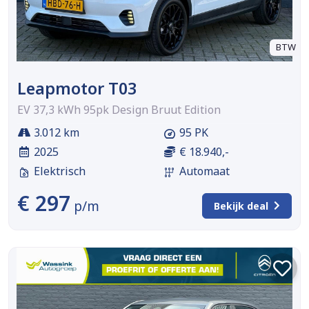
BTW
Leapmotor T03
EV 37,3 kWh 95pk Design Bruut Edition
3.012 km
95 PK
2025
€ 18.940,-
Elektrisch
Automaat
€ 297
p/m
Bekijk deal