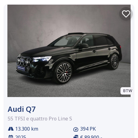
BTW
Audi Q7
55 TFSI e quattro Pro Line S
13.300 km
394 PK
2025
€ 89.900,-