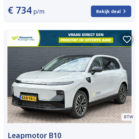
€ 734
p/m
Bekijk deal
BTW
Leapmotor B10