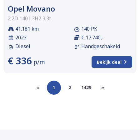
Opel Movano
2.2D 140 L3H2 3.3t
41.181 km
140 PK
2023
€ 17.740,-
Diesel
Handgeschakeld
€ 336
p/m
Bekijk deal
«
1
2
1429
»