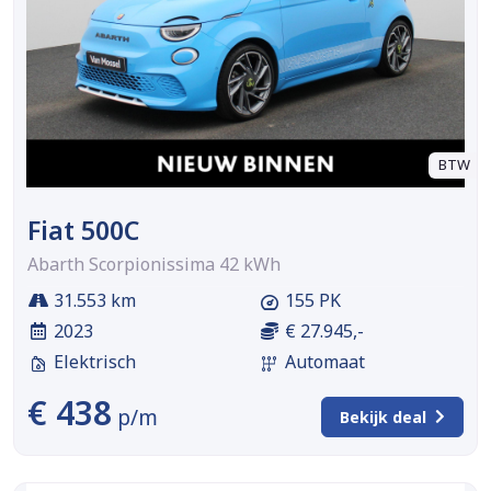
BTW
Fiat 500C
Abarth Scorpionissima 42 kWh
31.553 km
155 PK
2023
€ 27.945,-
Elektrisch
Automaat
€ 438
p/m
Bekijk deal