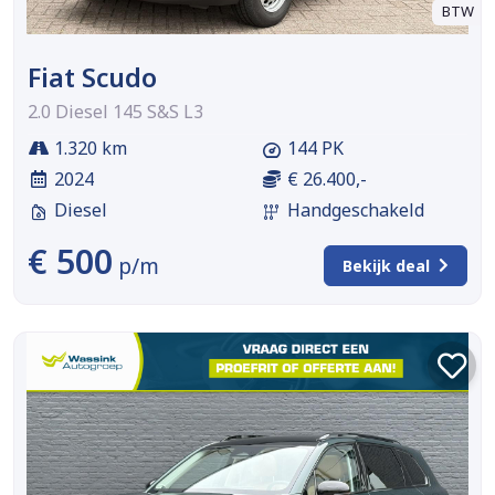
BTW
Fiat Scudo
2.0 Diesel 145 S&S L3
1.320 km
144 PK
2024
€ 26.400,-
Diesel
Handgeschakeld
€ 500
p/m
Bekijk deal