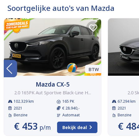
Soortgelijke auto's van Mazda
BTW
Mazda CX-5
2.0 165PK Aut Sportive Black-Line H...
2.0 S
102.329 km
165 PK
67.294 km
2021
€ 28.940,-
2021
Benzine
Automaat
Benzine
€ 453
€ 48
p/m
Bekijk deal