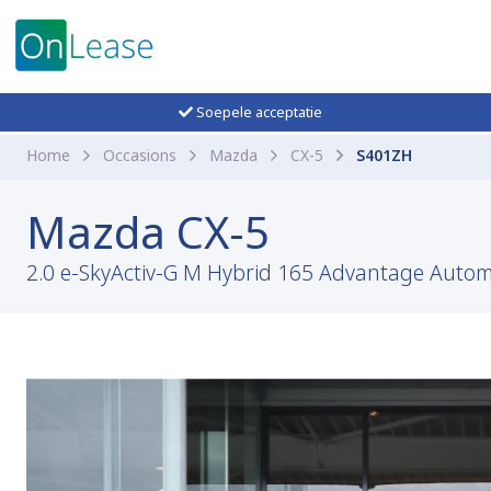
Soepele acceptatie
Home
Occasions
Mazda
CX-5
S401ZH
Mazda CX-5
2.0 e-SkyActiv-G M Hybrid 165 Advantage Automaa