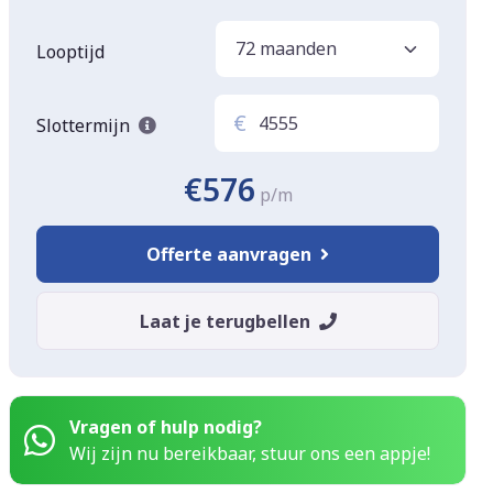
Looptijd
€
Slottermijn
€576
p/m
Offerte aanvragen
Laat je terugbellen
Vragen of hulp nodig?
Wij zijn nu bereikbaar, stuur ons een appje!