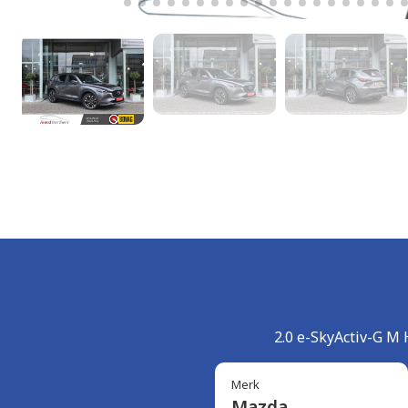
2.0 e-SkyActiv-G M 
Merk
Mazda