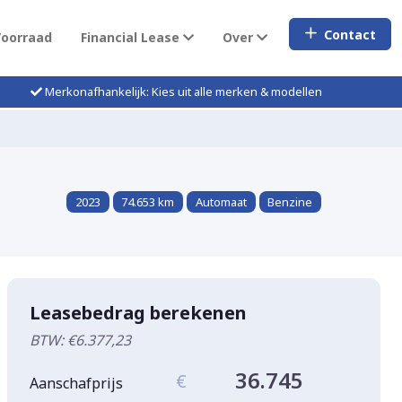
Contact
Voorraad
Financial Lease
Over
Merkonafhankelijk: Kies uit alle merken & modellen
2023
74.653 km
Automaat
Benzine
Leasebedrag berekenen
BTW: €6.377,23
36.745
€
Aanschafprijs