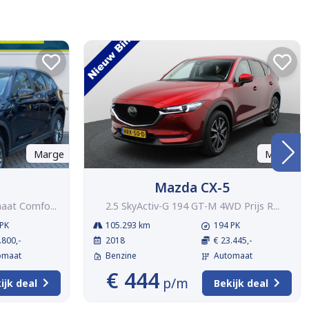
Marge
Marge
Mazda CX-5
aat Comfo...
2.5 SkyActiv-G 194 GT-M 4WD Prijs R...
PK
105.293 km
194 PK
.800,-
2018
€ 23.445,-
omaat
Benzine
Automaat
€ 444
p/m
ijk deal
Bekijk deal