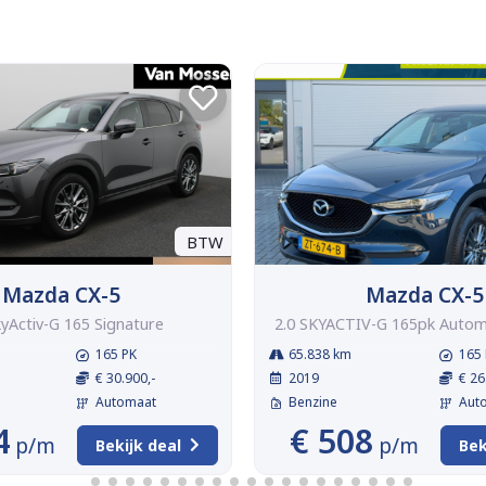
BTW
Mazda CX-5
Mazda CX-5
kyActiv-G 165 Signature
2.0 SKYACTIV-G 165pk Autom
165 PK
65.838 km
165 
€ 30.900,-
2019
€ 26
Automaat
Benzine
Aut
4
€ 508
p/m
p/m
Bekijk deal
Bek