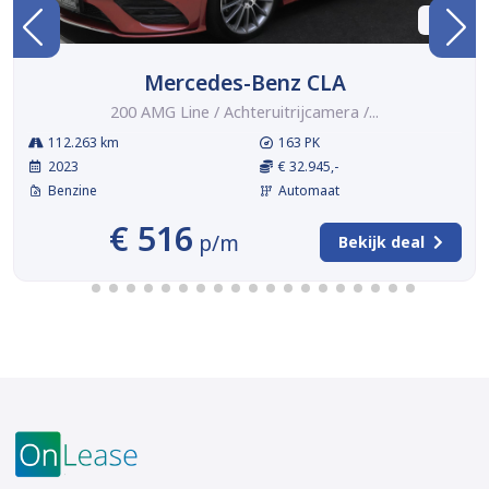
BTW
Mercedes-Benz CLA
200 AMG Line / Achteruitrijcamera /...
112.263 km
163 PK
2023
€ 32.945,-
Benzine
Automaat
€ 516
p/m
Bekijk deal