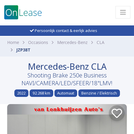
Persoonlijk contact & eerlijk advies
Home
Occasions
Mercedes-Benz
CLA
JZP38T
Mercedes-Benz CLA
Shooting Brake 250e Business
NAVI/CAMERA/LED/SFEER/18"LMV!
2022
92.268 km
Automaat
Benzine / Elektrisch