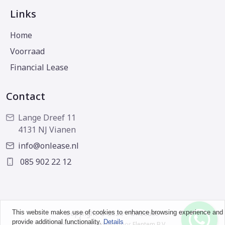
Links
Home
Voorraad
Financial Lease
Contact
Lange Dreef 11
4131 NJ Vianen
info@onlease.nl
085 902 22 12
This website makes use of cookies to enhance browsing experience and
Copyright © 2026 - OnLease
provide additional functionality.
Details
Website ontwikkeld door
Flentem B.V.