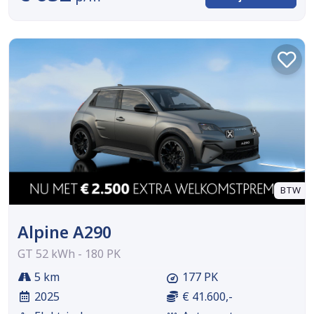
BTW
Alpine A290
GT 52 kWh - 180 PK
5 km
177 PK
2025
€ 41.600,-