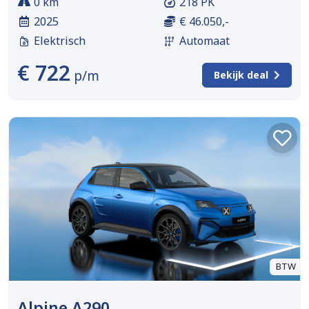
0 km
218 PK
2025
€ 46.050,-
Elektrisch
Automaat
€ 722
p/m
Bekijk deal
BTW
Alpine A290