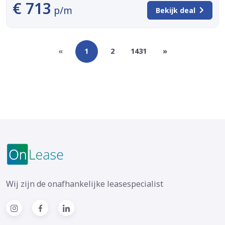
€ 713
p/m
Bekijk deal
«
1
2
1431
»
Wij zijn de onafhankelijke leasespecialist