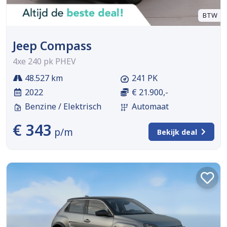
BTW
Jeep Compass
4xe 240 pk PHEV
48.527 km
241 PK
2022
€ 21.900,-
Benzine / Elektrisch
Automaat
€ 343
p/m
Bekijk deal