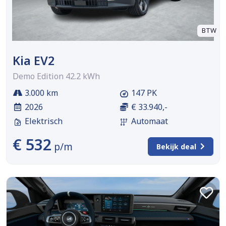
BTW
Kia EV2
Demo Edition 42.2 kWh
3.000 km
147 PK
2026
€ 33.940,-
Elektrisch
Automaat
€ 532
p/m
Bekijk deal