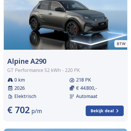
BTW
Alpine A290
GT Performance 52 kWh - 220 PK
0 km
218 PK
2026
€ 44.800,-
Elektrisch
Automaat
€ 702
p/m
Bekijk deal