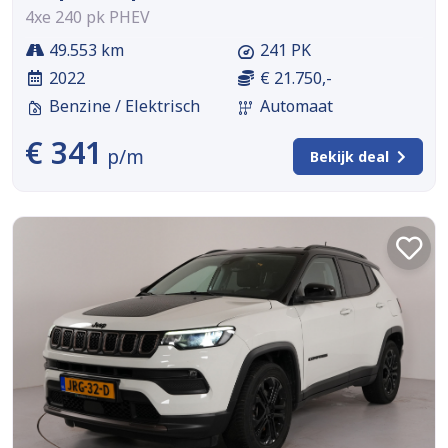
4xe 240 pk PHEV
49.553 km
241 PK
2022
€ 21.750,-
Benzine / Elektrisch
Automaat
€ 341
p/m
Bekijk deal