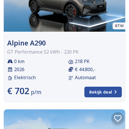
BTW
Alpine A290
GT Performance 52 kWh - 220 PK
0 km
218 PK
2026
€ 44.800,-
Elektrisch
Automaat
€ 702
p/m
Bekijk deal