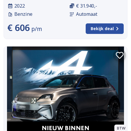
2022
€ 31.940,-
Benzine
Automaat
€ 606
p/m
Bekijk deal
BTW