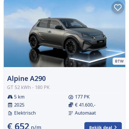
BTW
Alpine A290
GT 52 kWh - 180 PK
5 km
177 PK
2025
€ 41.600,-
Elektrisch
Automaat
€ 652
p/m
Bekijk deal