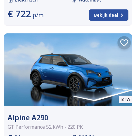
€ 722
p/m
Bekijk deal
BTW
Alpine A290
GT Performance 52 kWh - 220 PK