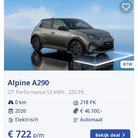
BTW
Alpine A290
GT Performance 52 kWh - 220 PK
0 km
218 PK
2026
€ 46.100,-
Elektrisch
Automaat
€ 722
p/m
Bekijk deal