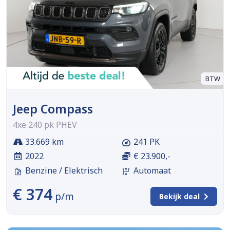
BTW
Jeep Compass
4xe 240 pk PHEV
33.669 km
241 PK
2022
€ 23.900,-
Benzine / Elektrisch
Automaat
€ 374
p/m
Bekijk deal