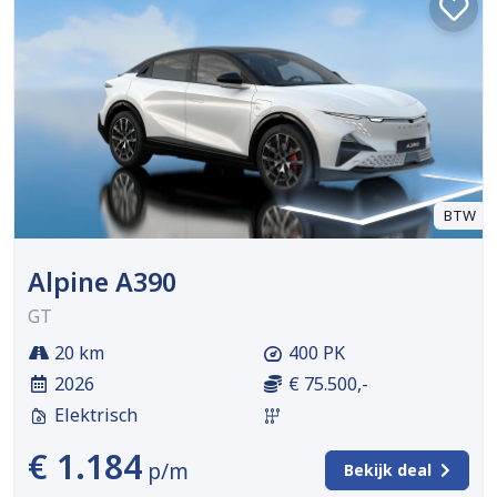
BTW
Alpine A390
GT
20 km
400 PK
2026
€ 75.500,-
Elektrisch
€ 1.184
p/m
Bekijk deal