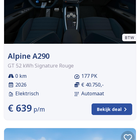
BTW
Alpine A290
GT 52 kWh Signature Rouge
0 km
177 PK
2026
€ 40.750,-
Elektrisch
Automaat
€ 639
p/m
Bekijk deal