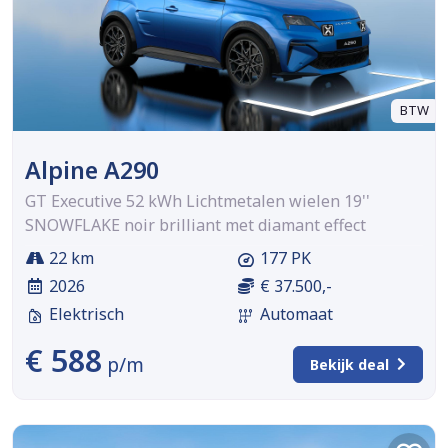
BTW
Alpine A290
GT Executive 52 kWh Lichtmetalen wielen 19''
SNOWFLAKE noir brilliant met diamant effect
22 km
177 PK
2026
€ 37.500,-
Elektrisch
Automaat
€ 588
p/m
Bekijk deal