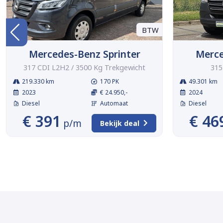
BTW
Mercedes-Benz Sprinter
Merce
317 CDI L2H2 / 3500 Kg Trekgewicht
315
219.330 km
170 PK
49.301 km
2023
€ 24.950,-
2024
Diesel
Automaat
Diesel
€ 391
€ 46
p/m
Bekijk deal