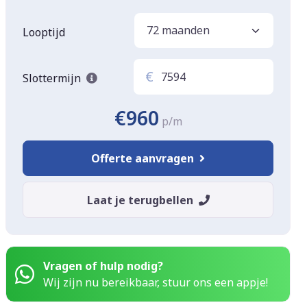
Looptijd
€
Slottermijn
€960
p/m
Offerte aanvragen
Laat je terugbellen
Vragen of hulp nodig?
Wij zijn nu bereikbaar, stuur ons een appje!