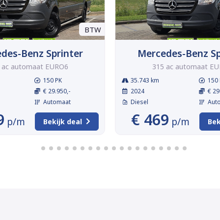
BTW
des-Benz Sprinter
Mercedes-Benz Sp
 ac automaat EURO6
315 ac automaat E
150 PK
35.743 km
150 
€ 29.950,-
2024
€ 29
Automaat
Diesel
Aut
9
€ 469
p/m
p/m
Bekijk deal
Bek