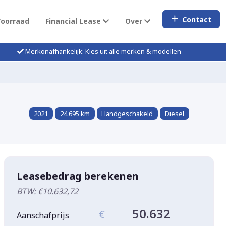
Contact
Voorraad
Financial Lease
Over
Merkonafhankelijk: Kies uit alle merken & modellen
2021
24.695 km
Handgeschakeld
Diesel
Leasebedrag berekenen
BTW: €10.632,72
50.632
€
Aanschafprijs