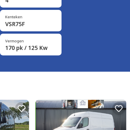
4
Kenteken
VSR75F
Vermogen
170 pk / 125 Kw