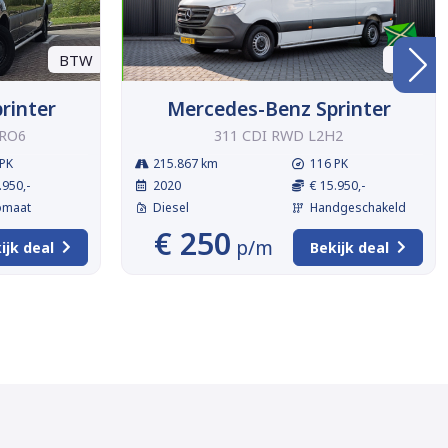
BTW
BTW
rinter
Mercedes-Benz Sprinter
URO6
311 CDI RWD L2H2
PK
215.867 km
116 PK
.950,-
2020
€ 15.950,-
omaat
Diesel
Handgeschakeld
€ 250
p/m
ijk deal
Bekijk deal