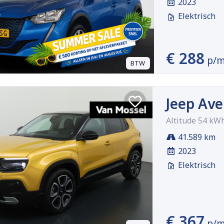
2023
Elektrisch
€ 288
p/
BTW
Jeep Av
Altitude 54 kW
41.589 km
2023
Elektrisch
€ 367
p/