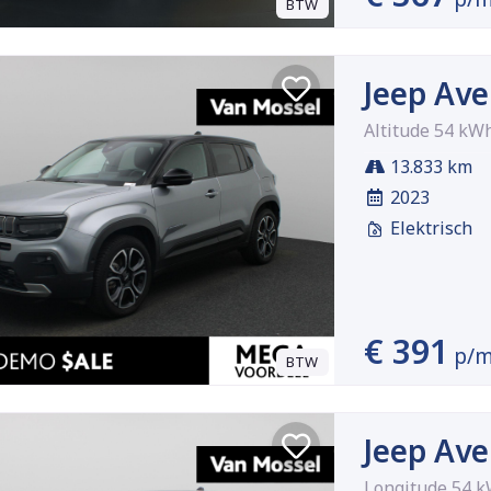
BTW
Jeep Av
Altitude 54 kW
13.833 km
2023
Elektrisch
€ 391
p/
BTW
Jeep Av
Longitude 54 