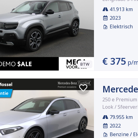
41.913 km
2023
Elektrisch
€ 375
p/
BTW
Mercede
250 e Premium 
Look / Sfeerverl
79.955 km
2022
Benzine / El