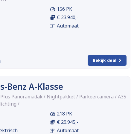
156 PK
€ 23.940,-
Automaat
m
Bekijk deal
s-Benz A-Klasse
Plus Panoramadak / Nightpakket / Parkeercamera / A35
ichting /
218 PK
€ 29.945,-
ektrisch
Automaat