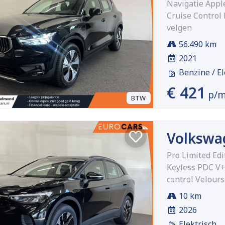
Navigatie Appl
Cruise Control
velgen
56.490 km
2021
Benzine / El
€ 421
p/
BTW
Volkswa
Pro Limited Ed
Keyless PDC V+
control Velours
10 km
2026
Elektrisch