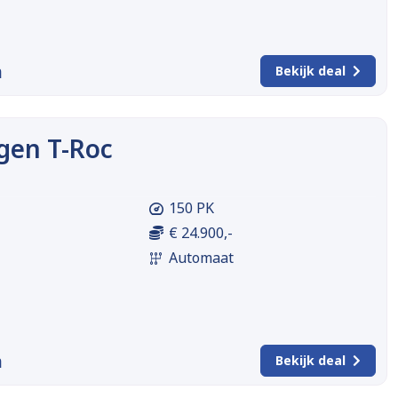
m
Bekijk deal
gen T-Roc
150 PK
€ 24.900,-
Automaat
m
Bekijk deal