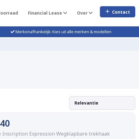
Contact
Voorraad
Financial Lease
Over
Merkonafhankelijk: Kies uit alle merken & modellen
C40
e Inscription Expression Wegklapbare trekhaak