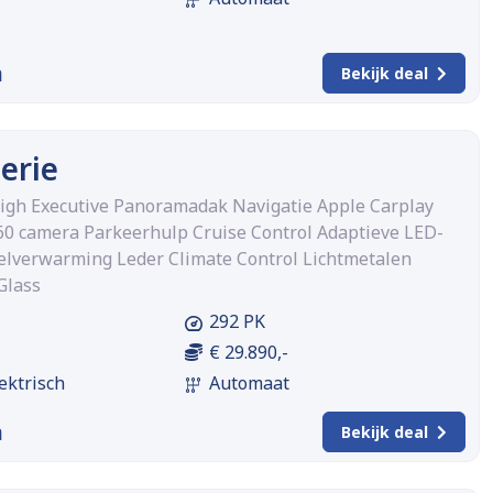
m
Bekijk deal
erie
igh Executive Panoramadak Navigatie Apple Carplay
60 camera Parkeerhulp Cruise Control Adaptieve LED-
lverwarming Leder Climate Control Lichtmetalen
Glass
292 PK
€ 29.890,-
ektrisch
Automaat
m
Bekijk deal