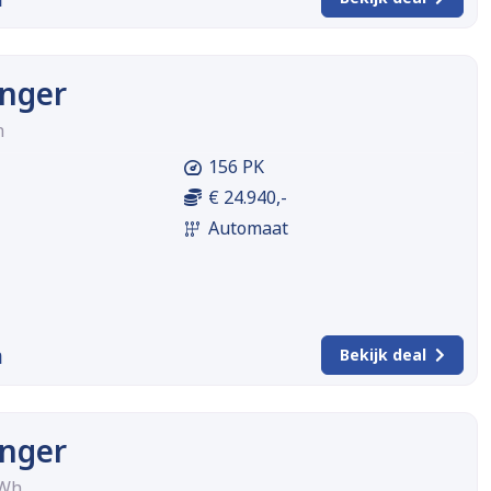
enger
h
156 PK
€ 24.940,-
Automaat
m
Bekijk deal
enger
kWh