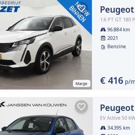
Peugeot
1.6 PT GT 180 
96.884 km
2021
Benzine
€ 416
p/
Marge
Peugeot
EV Active 50 k
34.395 km