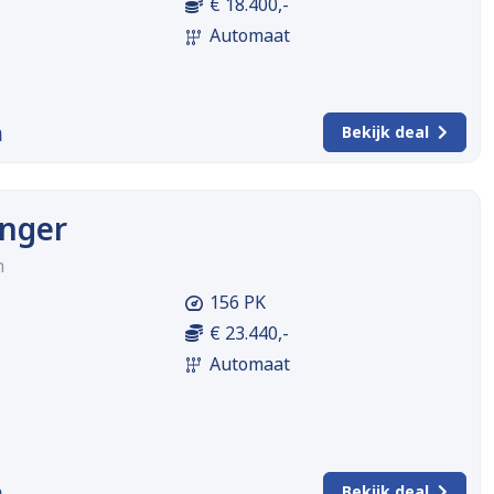
€ 18.400,-
Automaat
m
Bekijk deal
enger
h
156 PK
€ 23.440,-
Automaat
m
Bekijk deal