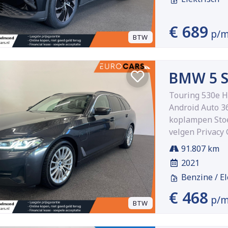
€ 689
p/
BTW
BMW 5 S
Touring 530e H
Android Auto 3
koplampen Stoe
velgen Privacy 
91.807 km
2021
Benzine / El
€ 468
p/
BTW