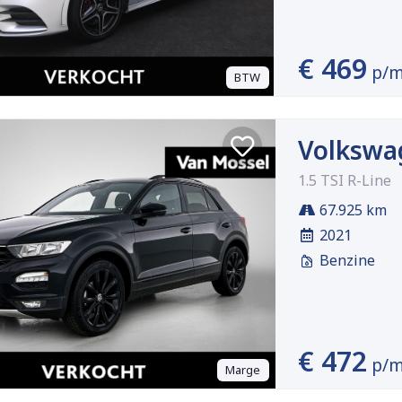
€ 469
p/
BTW
Volkswa
1.5 TSI R-Line
67.925 km
2021
Benzine
€ 472
p/
Marge