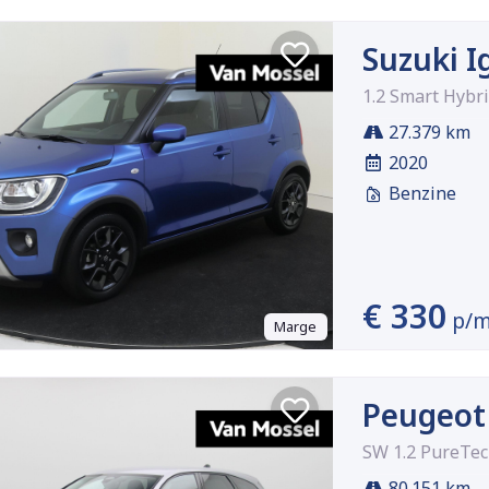
Suzuki I
1.2 Smart Hybri
27.379 km
2020
Benzine
€ 330
p/
Marge
Peugeot
SW 1.2 PureTec
80.151 km