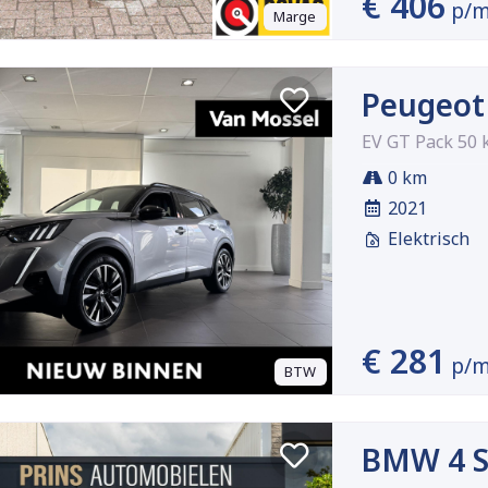
€ 406
p/
Marge
Peugeot
EV GT Pack 50
0 km
2021
Elektrisch
€ 281
p/
BTW
BMW 4 S