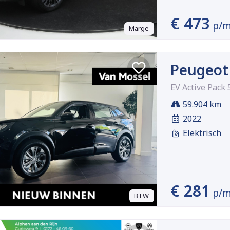
€ 473
p/
Marge
Peugeot
EV Active Pack
59.904 km
2022
Elektrisch
€ 281
p/
BTW