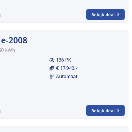
m
Bekijk deal
 e-2008
 50 kWh
136 PK
€ 17.940,-
Automaat
m
Bekijk deal