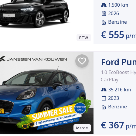
1.500 km
2026
Benzine
€ 555
p/
BTW
Ford Pu
1.0 EcoBoost H
CarPlay
35.216 km
2023
Benzine
€ 367
p/
Marge