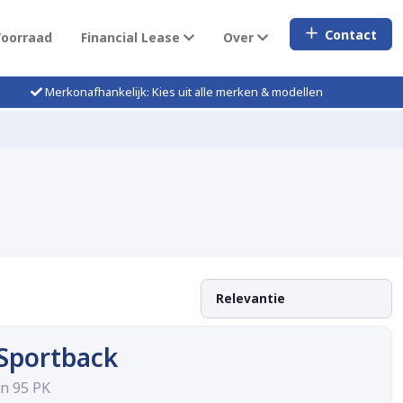
Contact
Voorraad
Financial Lease
Over
Merkonafhankelijk: Kies uit alle merken & modellen
 Sportback
on 95 PK