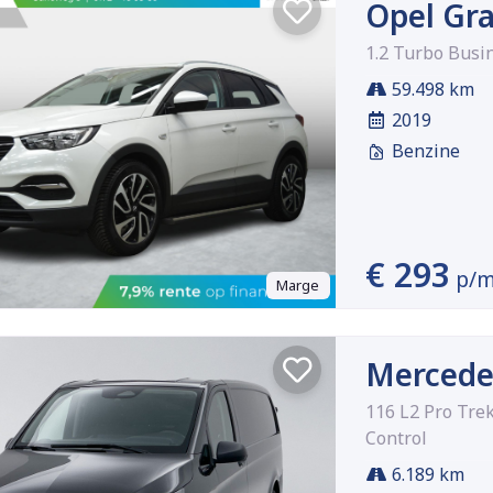
Opel Gr
1.2 Turbo Busi
59.498 km
2019
Benzine
€ 293
p/
Marge
Mercede
116 L2 Pro Tre
Control
6.189 km