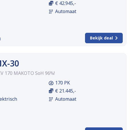
€ 42.945,-
Automaat
m
Bekijk deal
X-30
EV 170 MAKOTO SoH 96%!
170 PK
€ 21.445,-
ektrisch
Automaat