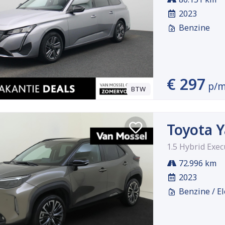
2023
Benzine
€ 297
p/
BTW
Toyota Y
1.5 Hybrid Exec
72.996 km
2023
Benzine / El