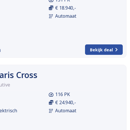
€ 18.940,-
Automaat
m
Bekijk deal
aris Cross
utive
116 PK
€ 24.940,-
ektrisch
Automaat