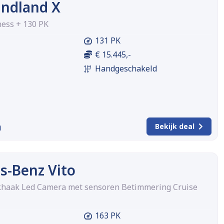
andland X
ness + 130 PK
131 PK
€ 15.445,-
Handgeschakeld
m
Bekijk deal
s-Benz Vito
khaak Led Camera met sensoren Betimmering Cruise
163 PK