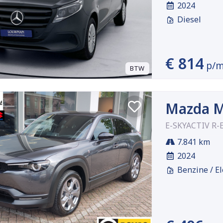
2024
Diesel
€ 814
p/
BTW
Mazda M
E-SKYACTIV R-
7.841 km
2024
Benzine / El