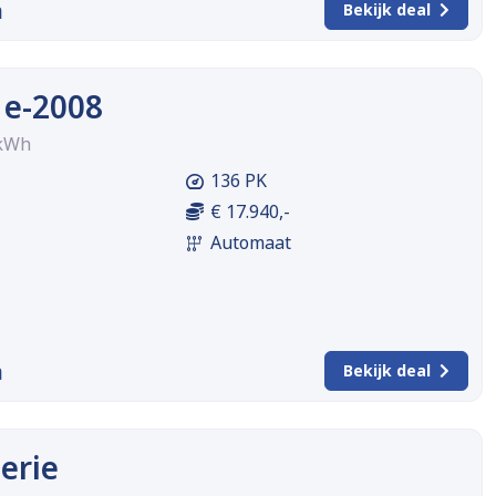
m
Bekijk deal
 e-2008
 kWh
136 PK
€ 17.940,-
Automaat
m
Bekijk deal
erie