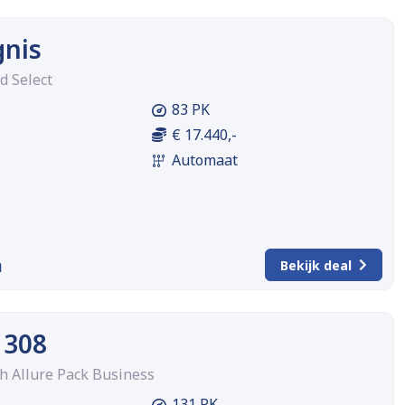
gnis
d Select
83 PK
€ 17.440,-
Automaat
m
Bekijk deal
 308
h Allure Pack Business
131 PK