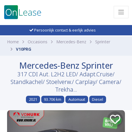
Persoonlijk contact & eerlijk advies
Home
Occasions
Mercedes-Benz
Sprinter
V10PRG
Mercedes-Benz Sprinter
317 CDI Aut. L2H2 LED/ Adapt.Cruise/
Standkachel/ Stoelverw./ Carplay/ Camera/
Trekha...
2021
93.706 km
Automaat
Diesel