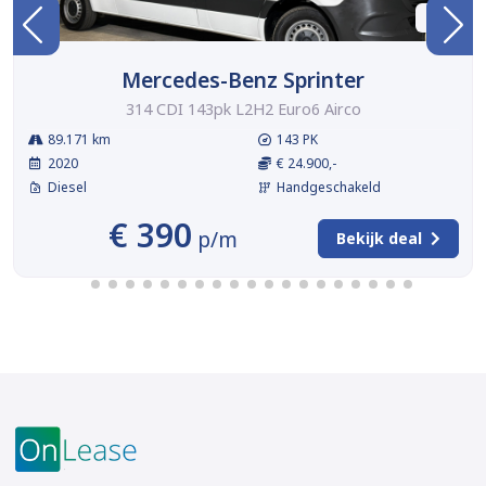
BTW
Mercedes-Benz Sprinter
314 CDI 143pk L2H2 Euro6 Airco
89.171 km
143 PK
2020
€ 24.900,-
Diesel
Handgeschakeld
€ 390
p/m
Bekijk deal