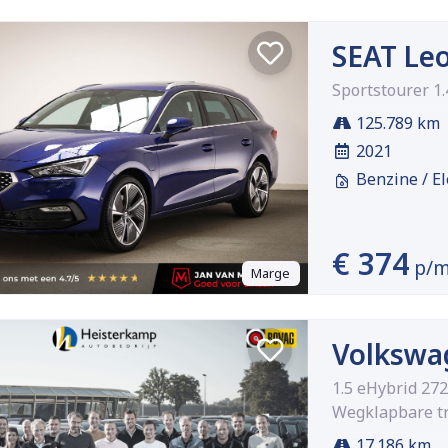
SEAT Le
Sportstourer 1
125.789 km
2021
Benzine / El
€ 374
p/
Marge
Volkswa
1.5 eHybrid 27
Wegklapbare t
17.186 km