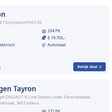
on
.4 TSI eHybrid PHEV FR
204 PK
€ 19.750,-
ektrisch
Automaat
m
Bekijk deal
gen Tayron
2pk DSG/AUT R-Line Edition Leder, Panoramadak,
rekhaak, 360 Camera
272 PK