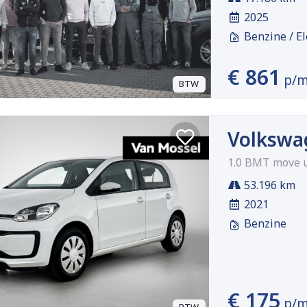
2025
Benzine / El
€ 861
p/
BTW
Volkswa
1.0 BMT move u
53.196 km
2021
Benzine
€ 175
p/