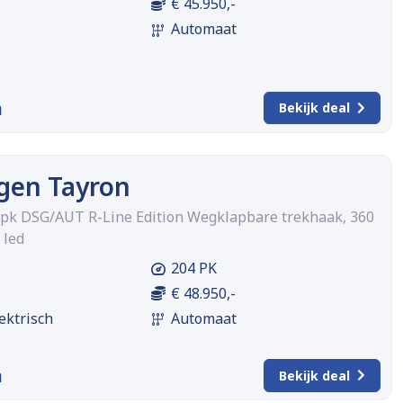
€ 45.950,-
Automaat
m
Bekijk deal
gen Tayron
4pk DSG/AUT R-Line Edition Wegklapbare trekhaak, 360
 led
204 PK
€ 48.950,-
ektrisch
Automaat
m
Bekijk deal