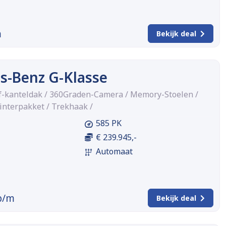
m
Bekijk deal
s-Benz G-Klasse
f-kanteldak / 360Graden-Camera / Memory-Stoelen /
interpakket / Trekhaak /
585 PK
€ 239.945,-
Automaat
p/m
Bekijk deal