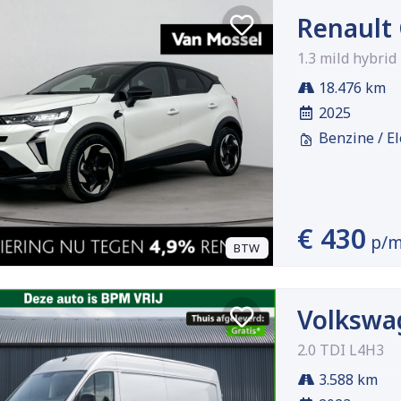
Renault
1.3 mild hybrid
18.476 km
2025
Benzine / El
€ 430
p/
BTW
Volkswa
2.0 TDI L4H3
3.588 km