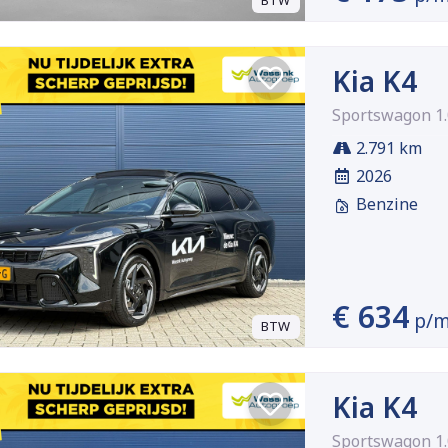
BTW
Kia K4
Sportswagon 1.
2.791 km
2026
Benzine
€ 634
p/
BTW
Kia K4
Sportswagon 1.