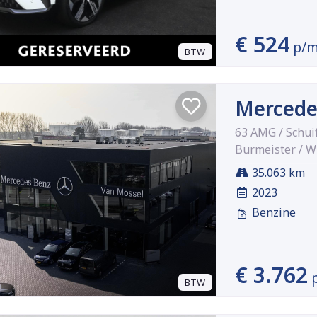
€ 524
p/
BTW
Mercede
63 AMG / Schui
Burmeister / W
35.063 km
2023
Benzine
€ 3.762
BTW