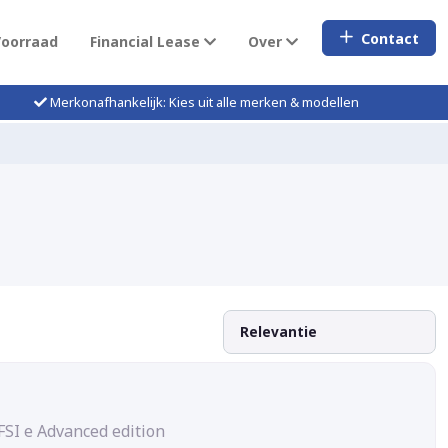
Contact
Voorraad
Financial Lease
Over
Merkonafhankelijk: Kies uit alle merken & modellen
FSI e Advanced edition