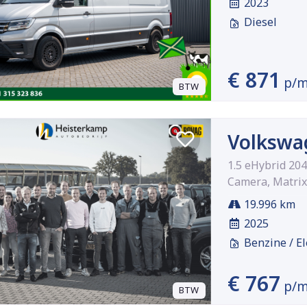
2023
Diesel
€ 871
p/
BTW
Volkswa
1.5 eHybrid 20
Camera, Matrix
19.996 km
2025
Benzine / El
€ 767
p/
BTW