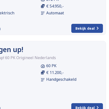
€ 54.950,-
ektrisch
Automaat
m
Bekijk deal
gen up!
p! 60 PK Origineel Nederlands
60 PK
€ 11.200,-
Handgeschakeld
m
Bekijk deal