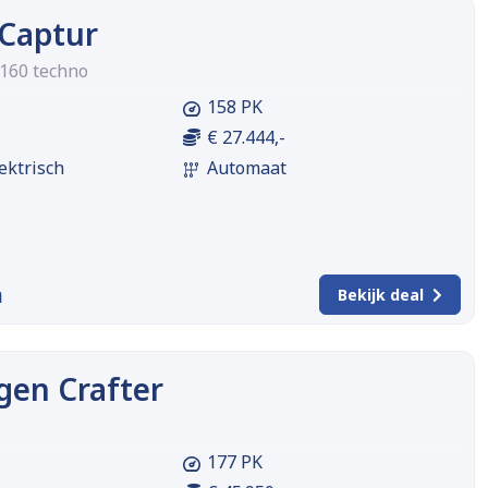
 Captur
 160 techno
158 PK
€ 27.444,-
ektrisch
Automaat
m
Bekijk deal
gen Crafter
177 PK