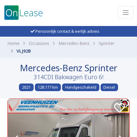
Persoonlijk contact & eerlijk advies
Home
Occasions
Mercedes-Benz
Sprinter
VLJ92B
Mercedes-Benz Sprinter
314CDI Bakwagen Euro 6!
2021
128.177 km
Handgeschakeld
Diesel