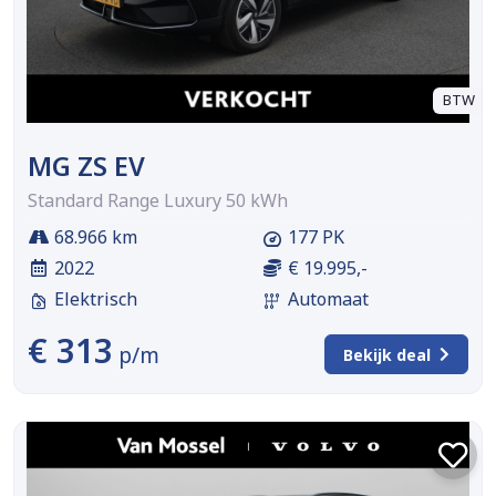
BTW
MG ZS EV
Standard Range Luxury 50 kWh
68.966 km
177 PK
2022
€ 19.995,-
Elektrisch
Automaat
€ 313
p/m
Bekijk deal