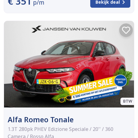
€ 351
p/m
Bekijk deal
BTW
Alfa Romeo Tonale
1.3T 280pk PHEV Edizione Speciale / 20'' / 360
Camera / Rosso Alfa