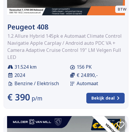
BTW
Peugeot 408
1.2 Allure Hybrid 145pk e Automaat Climate Control
Navigatie Apple Carplay / Android auto PDC VA +
Camera Adaptive Cruise Control 19" LM Velgen Full
LED
31.524 km
156 PK
2024
€ 24.890,-
Benzine / Elektrisch
Automaat
€ 390
p/m
Bekijk deal