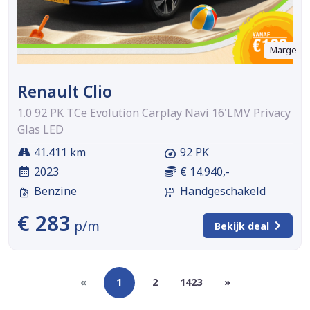
Marge
Renault Clio
1.0 92 PK TCe Evolution Carplay Navi 16'LMV Privacy
Glas LED
41.411 km
92 PK
2023
€ 14.940,-
Benzine
Handgeschakeld
€ 283
p/m
Bekijk deal
«
1
2
1423
»