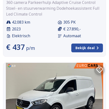
360 camera Parkeerhulp Adaptive Cruise Control
Stoel- en stuurverwarming Dodehoekassistent Full
Led Climate Control
42.083 km
305 PK
2023
€ 27.890,-
Elektrisch
Automaat
€ 437
p/m
Bekijk deal