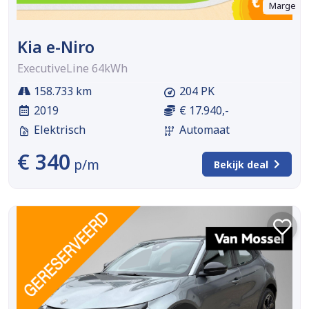
Marge
Kia e-Niro
ExecutiveLine 64kWh
158.733 km
204 PK
2019
€ 17.940,-
Elektrisch
Automaat
€ 340
p/m
Bekijk deal