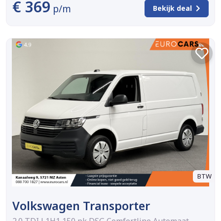
€ 369
p/m
Bekijk deal
BTW
Volkswagen Transporter
2.0 TDI L1H1 150 pk DSG Comfortline Automaat