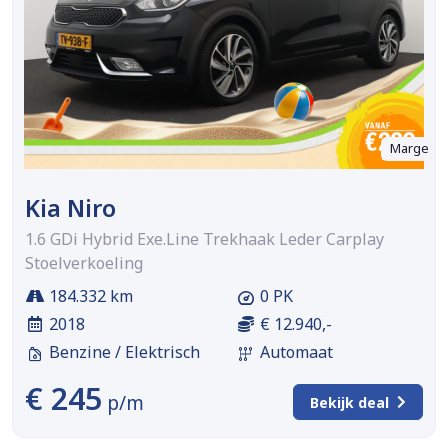
Marge
Kia Niro
1.6 GDi Hybrid Exe.Line Trekhaak Leder Carplay
Stoelverkoeling
184.332 km
0 PK
2018
€ 12.940,-
Benzine / Elektrisch
Automaat
€ 245
p/m
Bekijk deal