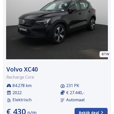
BTW
Volvo XC40
Recharge Core
84.278 km
231 PK
2022
€ 27.440,-
Elektrisch
Automaat
€ 430
p/m
Bekijk deal