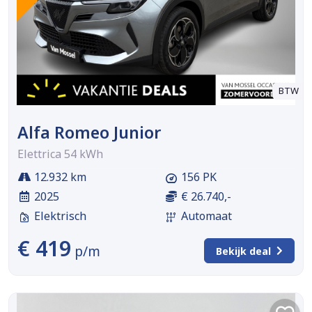
BTW
Alfa Romeo Junior
Elettrica 54 kWh
12.932 km
156 PK
2025
€ 26.740,-
Elektrisch
Automaat
€ 419
p/m
Bekijk deal