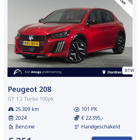
BTW
Peugeot 208
GT 1.2 Turbo 100pk
25.309 km
101 PK
2024
€ 22.395,-
Benzine
Handgeschakeld