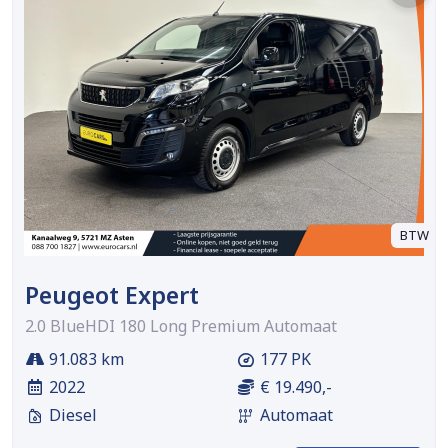
BTW
Peugeot Expert
2.0 BlueHDI 180 Long Premium Automaat
91.083 km
177 PK
2022
€ 19.490,-
Diesel
Automaat