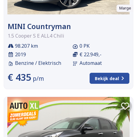
Marge
MINI Countryman
1.5 Cooper S E ALL4 Chili
98.207 km
0 PK
2019
€ 22.949,-
Benzine / Elektrisch
Automaat
€ 435
p/m
Bekijk deal