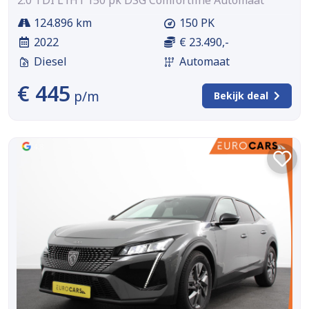
124.896 km
150 PK
2022
€ 23.490,-
Diesel
Automaat
€ 445
p/m
Bekijk deal