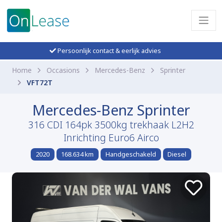
Persoonlijk contact & eerlijk advies
Home
Occasions
Mercedes-Benz
Sprinter
VFT72T
Mercedes-Benz Sprinter
316 CDI 164pk 3500kg trekhaak L2H2
Inrichting Euro6 Airco
2020
168.634 km
Handgeschakeld
Diesel