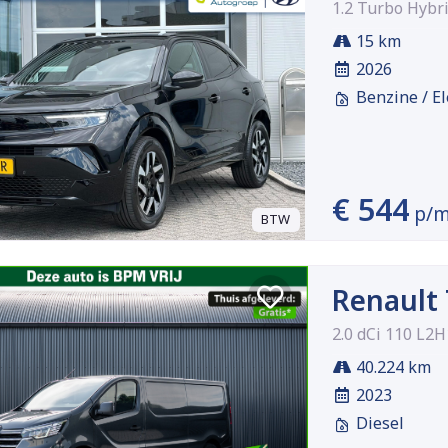
1.2 Turbo Hyb
15 km
2026
Benzine / El
€ 544
p/
BTW
Renault 
2.0 dCi 110 L2H
40.224 km
2023
Diesel