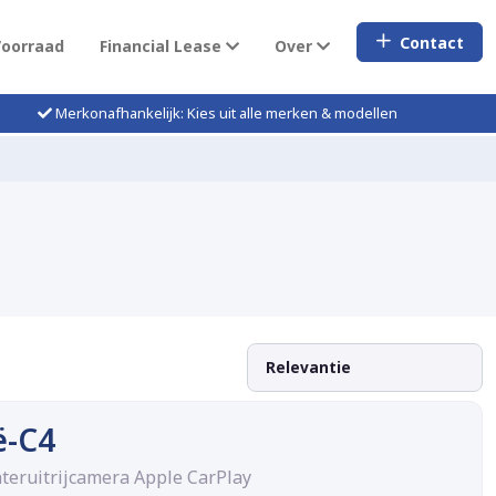
Contact
Voorraad
Financial Lease
Over
Merkonafhankelijk: Kies uit alle merken & modellen
ë-C4
teruitrijcamera Apple CarPlay