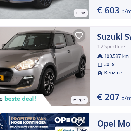
€ 603
p/
BTW
Suzuki S
1.2 Sportline
103.597 km
2018
Benzine
€ 207
p/
Marge
Opel Mo