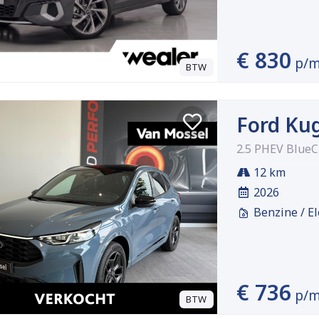
€ 830
p/
BTW
Ford Ku
2.5 PHEV BlueC
12 km
2026
Benzine / El
€ 736
p/
BTW