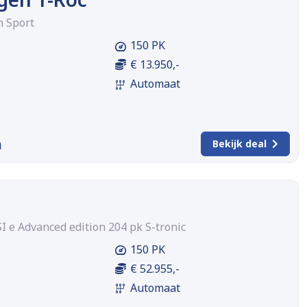
n Sport
150 PK
€ 13.950,-
Automaat
m
Bekijk deal
SI e Advanced edition 204 pk S-tronic
150 PK
€ 52.955,-
Automaat