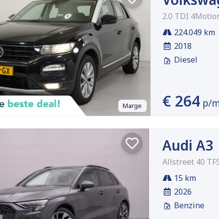
2.0 TDI 4Motio
224.049 km
2018
Diesel
€ 264
p/
Marge
Audi A3
Allstreet 40 TF
15 km
2026
Benzine