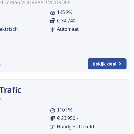
rid Edition VOORRAAD VOORDEEL
145 PK
€ 34.740,-
ektrisch
Automaat
m
Bekijk deal
Trafic
1
110 PK
€ 23.950,-
Handgeschakeld