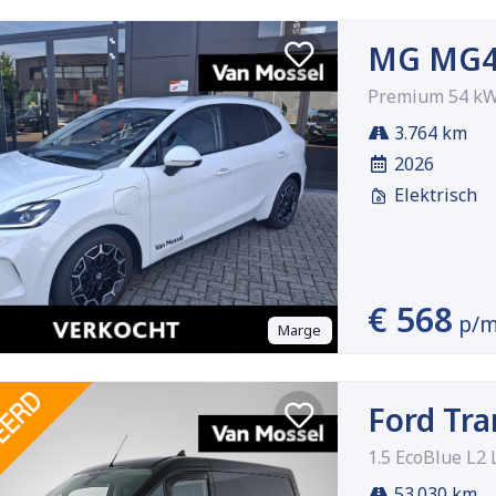
MG MG4
Premium 54 k
3.764 km
2026
Elektrisch
€ 568
p/
Marge
Ford Tra
1.5 EcoBlue L2 
53.030 km