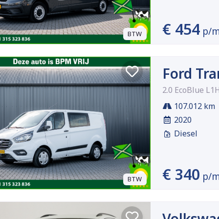
€ 454
p/
BTW
Ford Tra
2.0 EcoBlue L1
107.012 km
2020
Diesel
€ 340
p/
BTW
Volkswa