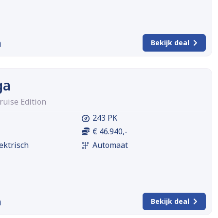
m
Bekijk deal
ga
ruise Edition
243 PK
€ 46.940,-
ektrisch
Automaat
m
Bekijk deal