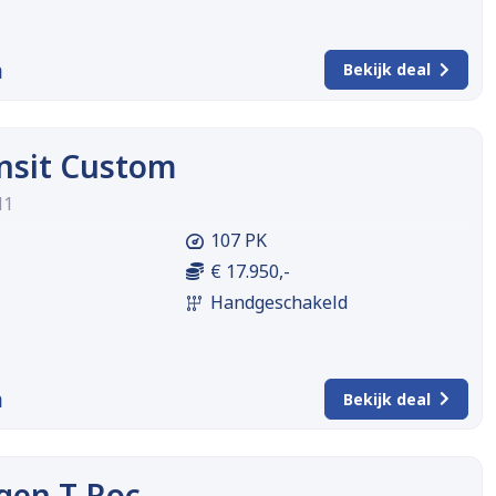
m
Bekijk deal
nsit Custom
H1
107 PK
€ 17.950,-
Handgeschakeld
m
Bekijk deal
gen T-Roc