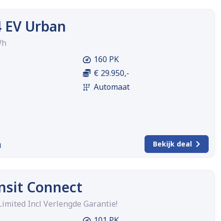
 EV Urban
Wh
160 PK
€ 29.950,-
Automaat
m
Bekijk deal
nsit Connect
Limited Incl Verlengde Garantie!
101 PK