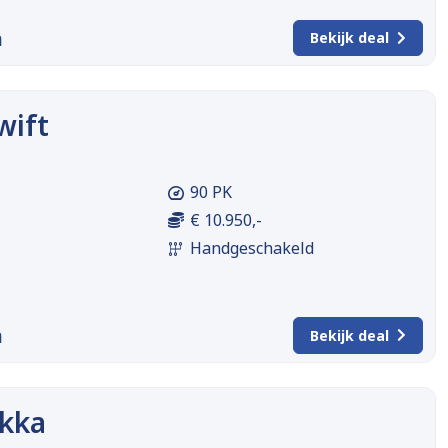
m
Bekijk deal
wift
90 PK
€ 10.950,-
Handgeschakeld
m
Bekijk deal
kka