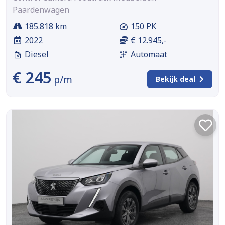
Paardenwagen
185.818 km
150 PK
2022
€ 12.945,-
Diesel
Automaat
€ 245
p/m
Bekijk deal