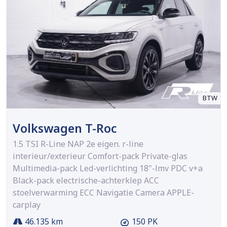
BTW
Volkswagen T-Roc
1.5 TSI R-Line NAP 2e eigen. r-line
interieur/exterieur Comfort-pack Private-glas
Multimedia-pack Led-verlichting 18"-lmv PDC v+a
Black-pack electrische-achterklep ACC
stoelverwarming ECC Navigatie Camera APPLE-
carplay
46.135 km
150 PK