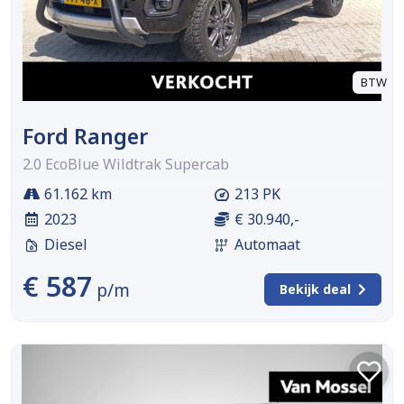
BTW
Ford Ranger
2.0 EcoBlue Wildtrak Supercab
61.162 km
213 PK
2023
€ 30.940,-
Diesel
Automaat
€ 587
p/m
Bekijk deal