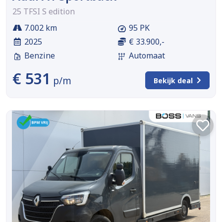
25 TFSI S edition
7.002 km
95 PK
2025
€ 33.900,-
Benzine
Automaat
€ 531
p/m
Bekijk deal