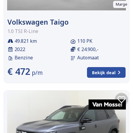
Marge
Volkswagen Taigo
1.0 TSI R-Line
49.821 km
110 PK
2022
€ 24.900,-
Benzine
Automaat
€ 472
p/m
Bekijk deal