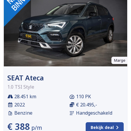
Marge
SEAT Ateca
1.0 TSI Style
28.451 km
110 PK
2022
€ 20.495,-
Benzine
Handgeschakeld
€ 388
p/m
Bekijk deal