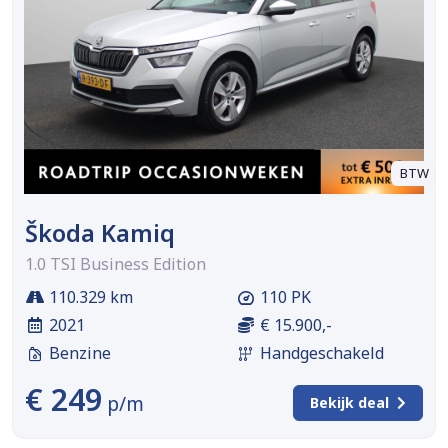
BTW
Škoda Kamiq
1.0 TSI Business Edition
110.329 km
110 PK
2021
€ 15.900,-
Benzine
Handgeschakeld
€ 249
p/m
Bekijk deal