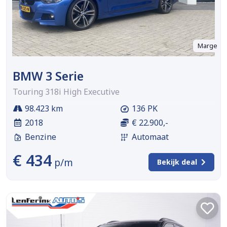
Marge
BMW 3 Serie
Touring 318i High Executive
98.423 km
136 PK
2018
€ 22.900,-
Benzine
Automaat
€ 434
p/m
Bekijk deal