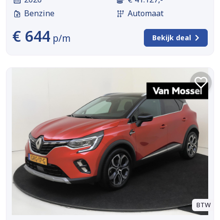
Benzine
Automaat
€ 644
p/m
Bekijk deal
BTW