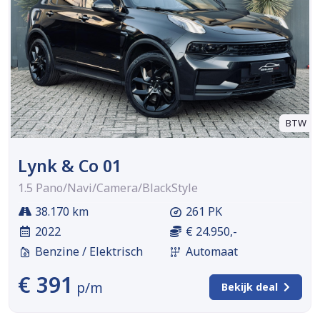
BTW
Lynk & Co 01
1.5 Pano/Navi/Camera/BlackStyle
38.170 km
261 PK
2022
€ 24.950,-
Benzine / Elektrisch
Automaat
€ 391
p/m
Bekijk deal