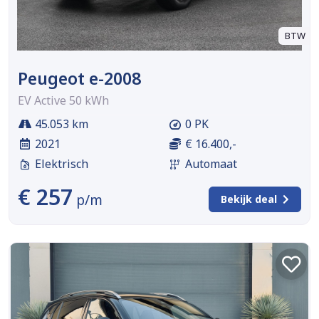
BTW
Peugeot e-2008
EV Active 50 kWh
45.053 km
0 PK
2021
€ 16.400,-
Elektrisch
Automaat
€ 257
p/m
Bekijk deal