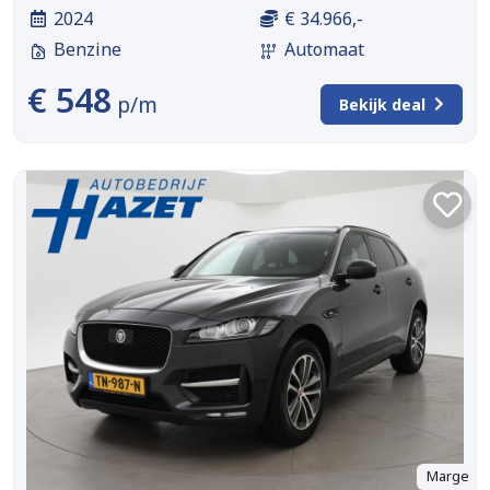
2024
€ 34.966,-
Benzine
Automaat
€ 548
p/m
Bekijk deal
Marge