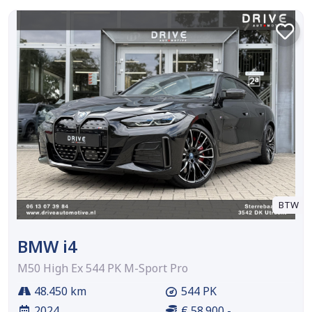
BTW
BMW i4
M50 High Ex 544 PK M-Sport Pro
48.450 km
544 PK
2024
€ 58.900,-