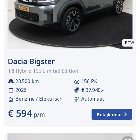
BTW
Dacia Bigster
1.8 Hybrid 155 Limited Edition
23.500 km
156 PK
2026
€ 37.940,-
Benzine / Elektrisch
Automaat
€ 594
p/m
Bekijk deal