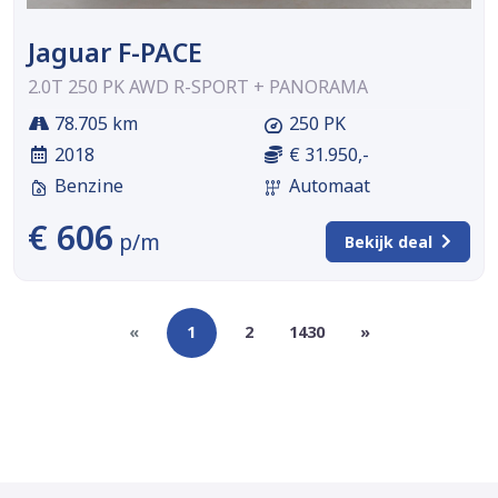
Jaguar F-PACE
2.0T 250 PK AWD R-SPORT + PANORAMA
78.705 km
250 PK
2018
€ 31.950,-
Benzine
Automaat
€ 606
p/m
Bekijk deal
«
1
2
1430
»