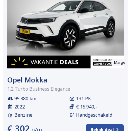
Marge
Opel Mokka
1.2 Turbo Business Elegance
95.380 km
131 PK
2022
€ 15.940,-
Benzine
Handgeschakeld
€ 302
p/m
Bekijk deal