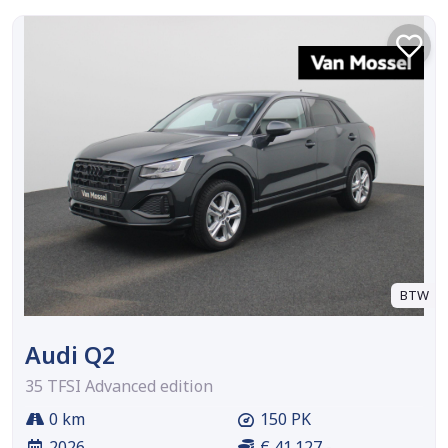
BTW
Audi Q2
35 TFSI Advanced edition
0 km
150 PK
2026
€ 41.127,-