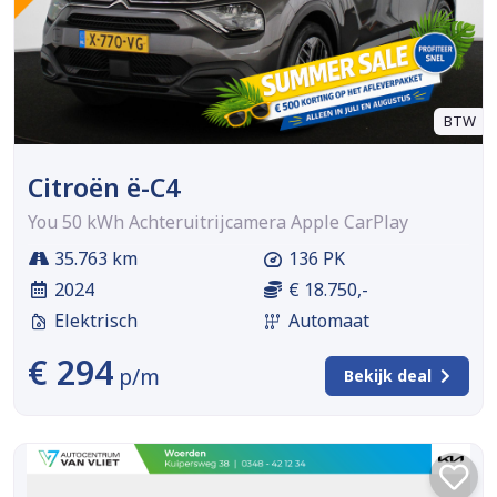
BTW
Citroën ë-C4
You 50 kWh Achteruitrijcamera Apple CarPlay
35.763 km
136 PK
2024
€ 18.750,-
Elektrisch
Automaat
€ 294
p/m
Bekijk deal