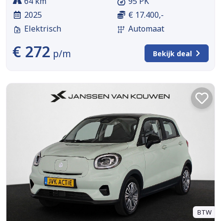
64 km
95 PK
2025
€ 17.400,-
Elektrisch
Automaat
€ 272
p/m
Bekijk deal
BTW