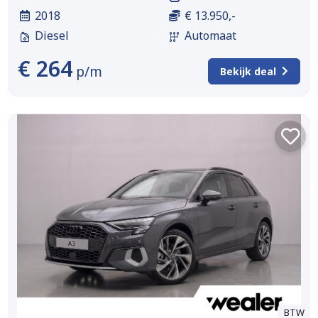
2018
€ 13.950,-
Diesel
Automaat
€ 264
p/m
Bekijk deal
BTW