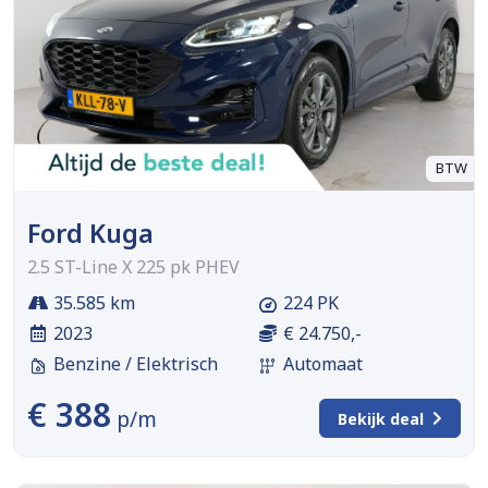
BTW
Ford Kuga
2.5 ST-Line X 225 pk PHEV
35.585 km
224 PK
2023
€ 24.750,-
Benzine / Elektrisch
Automaat
€ 388
p/m
Bekijk deal