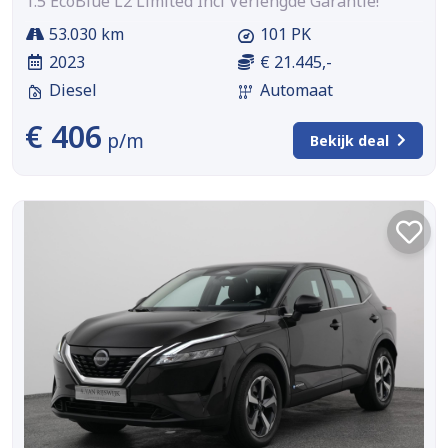
1.5 EcoBlue L2 Limited Incl Verlengde Garantie!
53.030 km
101 PK
2023
€ 21.445,-
Diesel
Automaat
€ 406
p/m
Bekijk deal