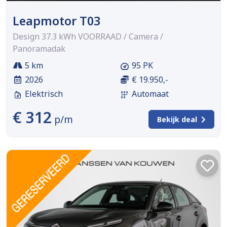
Leapmotor T03
Design 37.3 kWh VOORRAAD / Camera /
Panoramadak
5 km
95 PK
2026
€ 19.950,-
Elektrisch
Automaat
€ 312
p/m
Bekijk deal