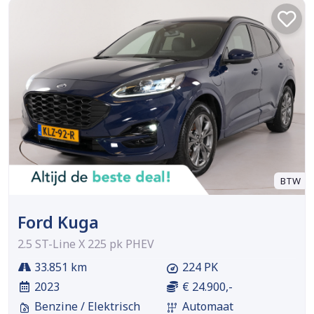
BTW
Ford Kuga
2.5 ST-Line X 225 pk PHEV
33.851 km
224 PK
2023
€ 24.900,-
Benzine / Elektrisch
Automaat