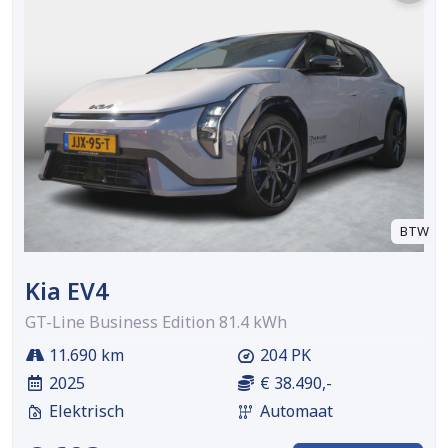
BTW
Kia EV4
GT-Line Business Edition 81.4 kWh
11.690 km
204 PK
2025
€ 38.490,-
Elektrisch
Automaat