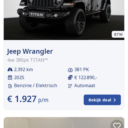
BTW
Jeep Wrangler
4xe 380pk TITAN™
2.392 km
381 PK
2025
€ 122.890,-
Benzine / Elektrisch
Automaat
€ 1.927
p/m
Bekijk deal