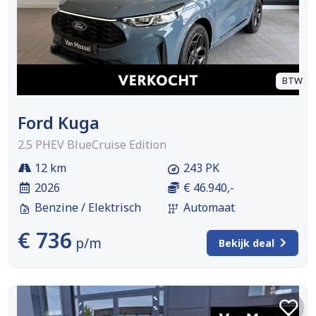
BTW
Ford Kuga
2.5 PHEV BlueCruise Edition
12 km
243 PK
2026
€ 46.940,-
Benzine / Elektrisch
Automaat
€ 736
p/m
Bekijk deal