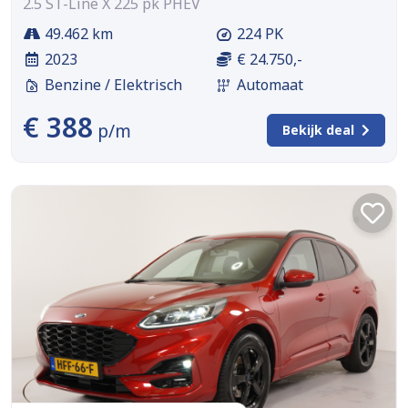
2.5 ST-Line X 225 pk PHEV
49.462 km
224 PK
2023
€ 24.750,-
Benzine / Elektrisch
Automaat
€ 388
p/m
Bekijk deal