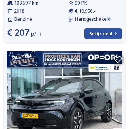
103.597 km
90 PK
2018
€ 10.950,-
Benzine
Handgeschakeld
€ 207
p/m
Bekijk deal