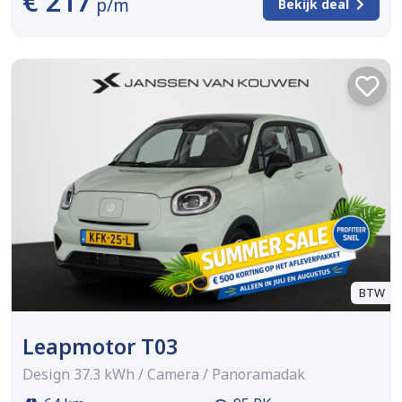
€ 217
p/m
Bekijk deal
BTW
Leapmotor T03
Design 37.3 kWh / Camera / Panoramadak