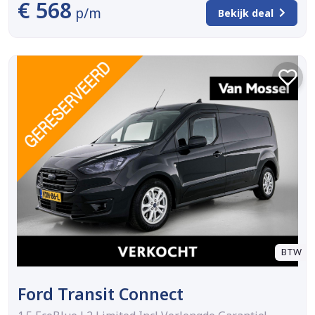
€ 568
p/m
Bekijk deal
BTW
Ford Transit Connect