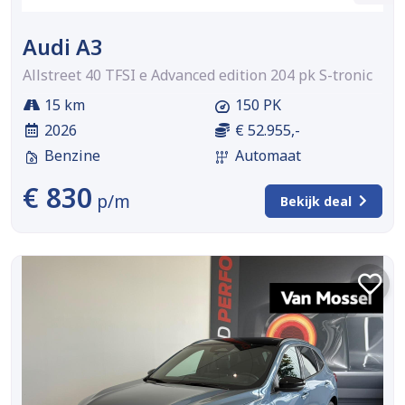
Audi A3
Allstreet 40 TFSI e Advanced edition 204 pk S-tronic
15 km
150 PK
2026
€ 52.955,-
Benzine
Automaat
€ 830
p/m
Bekijk deal