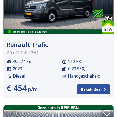
BTW
Renault Trafic
2.0 dCi 110 L2H1
40.224 km
110 PK
2023
€ 23.950,-
Diesel
Handgeschakeld
€ 454
p/m
Bekijk deal