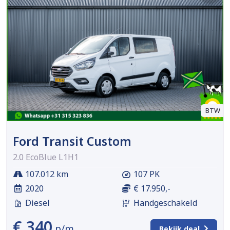
BTW
Ford Transit Custom
2.0 EcoBlue L1H1
107.012 km
107 PK
2020
€ 17.950,-
Diesel
Handgeschakeld
€ 340
p/m
Bekijk deal