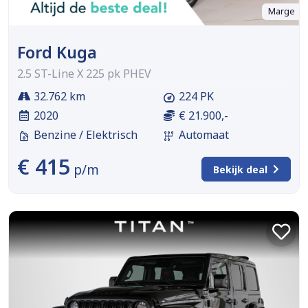
Marge
Ford Kuga
2.5 ST-Line X 225 pk PHEV
32.762 km
224 PK
2020
€ 21.900,-
Benzine / Elektrisch
Automaat
€ 415
p/m
Bekijk deal