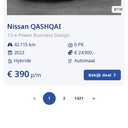
BTW
Nissan QASHQAI
1.5 e-Power Business Design
42.115 km
0 PK
2023
€ 24.900,-
Hybride
Automaat
€ 390
p/m
Bekijk deal
«
1
2
1421
»