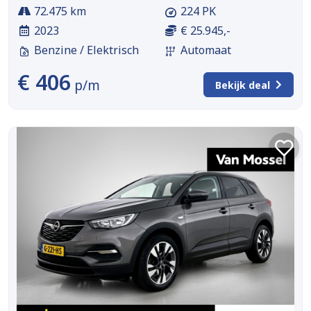
72.475 km
224 PK
2023
€ 25.945,-
Benzine / Elektrisch
Automaat
€ 406
p/m
Bekijk deal