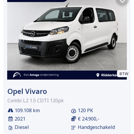
BTW
Opel Vivaro
Combi L2 1.5 CDTI 120pk
109.108 km
120 PK
2021
€ 24.900,-
Diesel
Handgeschakeld