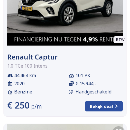
BTW
Renault Captur
1.0 TCe 100 Intens
44.464 km
101 PK
2020
€ 15.944,-
Benzine
Handgeschakeld
€ 250
p/m
Bekijk deal