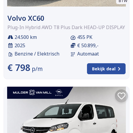
BTW
Volvo XC60
Plug-In Hybrid AWD T8 Plus Dark HEAD-UP DISPLAY
24.500 km
455 PK
2025
€ 50.899,-
Benzine / Elektrisch
Automaat
€ 798
p/m
Bekijk deal