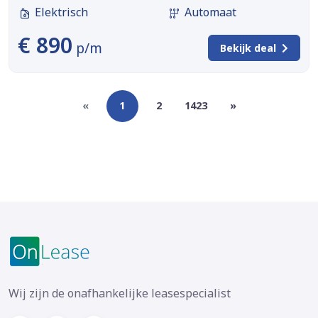
Elektrisch
Automaat
€ 890
p/m
Bekijk deal
«
1
2
1423
»
Wij zijn de onafhankelijke leasespecialist