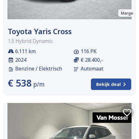
Marge
Toyota Yaris Cross
1.5 Hybrid Dynamic
6.111 km
116 PK
2024
€ 28.400,-
Benzine / Elektrisch
Automaat
€ 538
p/m
Bekijk deal