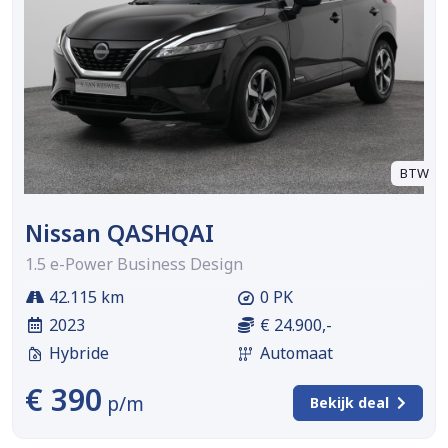
BTW
Nissan QASHQAI
1.5 e-Power Business Design
42.115 km
0 PK
2023
€ 24.900,-
Hybride
Automaat
€ 390
p/m
Bekijk deal