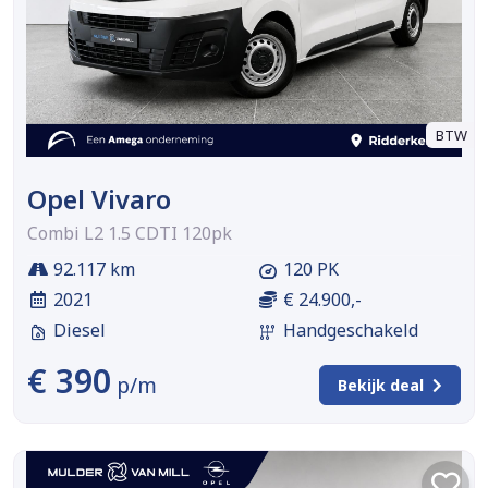
BTW
Opel Vivaro
Combi L2 1.5 CDTI 120pk
92.117 km
120 PK
2021
€ 24.900,-
Diesel
Handgeschakeld
€ 390
p/m
Bekijk deal