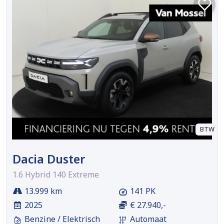
BTW
Dacia Duster
1.6 Hybrid 140 Extreme
13.999 km
141 PK
2025
€ 27.940,-
Benzine / Elektrisch
Automaat