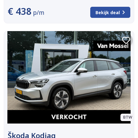
€ 438
p/m
Bekijk deal
BTW
Škoda Kodiaq