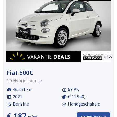
BTW
Fiat 500C
1.0 Hybrid Lounge
46.251 km
69 PK
2021
€ 11.940,-
Benzine
Handgeschakeld
€ 187