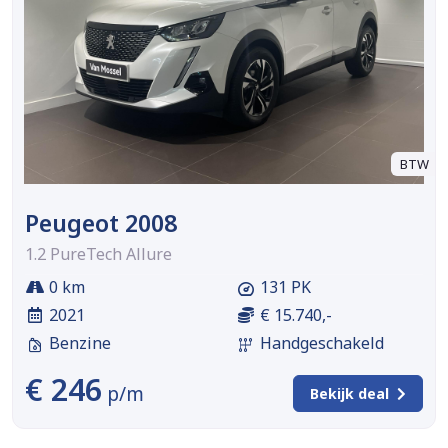
BTW
Peugeot 2008
1.2 PureTech Allure
0 km
131 PK
2021
€ 15.740,-
Benzine
Handgeschakeld
€ 246
p/m
Bekijk deal