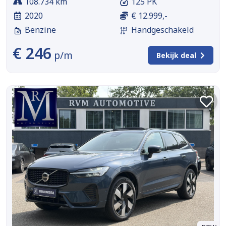
108.734 km
125 PK
2020
€ 12.999,-
Benzine
Handgeschakeld
€ 246
p/m
Bekijk deal