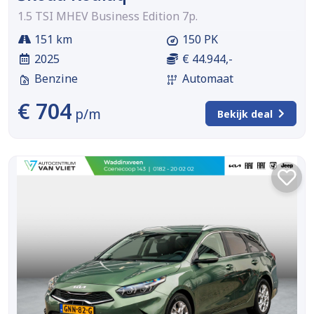
1.5 TSI MHEV Business Edition 7p.
151 km
150 PK
2025
€ 44.944,-
Benzine
Automaat
€ 704
p/m
Bekijk deal