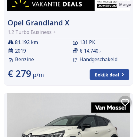
Marge
Opel Grandland X
1.2 Turbo Business +
81.192 km
131 PK
2019
€ 14.740,-
Benzine
Handgeschakeld
€ 279
p/m
Bekijk deal