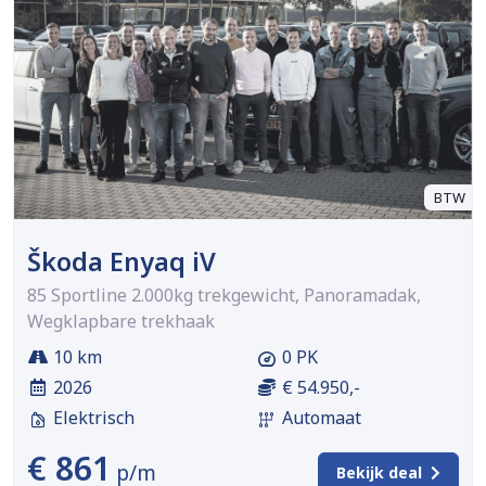
BTW
Škoda Enyaq iV
85 Sportline 2.000kg trekgewicht, Panoramadak,
Wegklapbare trekhaak
10 km
0 PK
2026
€ 54.950,-
Elektrisch
Automaat
€ 861
p/m
Bekijk deal