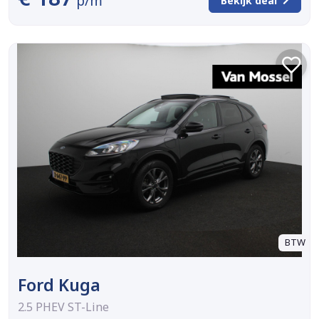
p/m
Bekijk deal
BTW
Ford Kuga
2.5 PHEV ST-Line