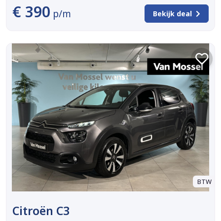
€ 390
p/m
Bekijk deal
BTW
Citroën C3