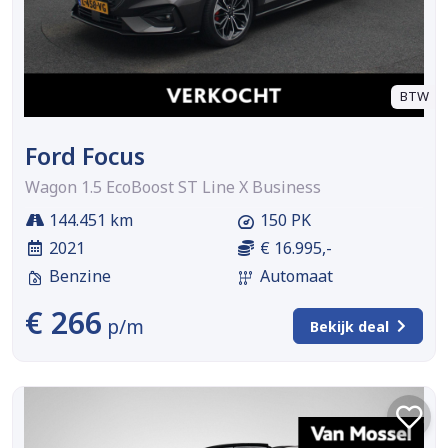
BTW
Ford Focus
Wagon 1.5 EcoBoost ST Line X Business
144.451 km
150 PK
2021
€ 16.995,-
Benzine
Automaat
€ 266
p/m
Bekijk deal