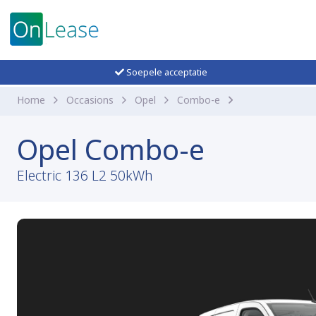
Soepele acceptatie
Home
Occasions
Opel
Combo-e
Opel Combo-e
Electric 136 L2 50kWh