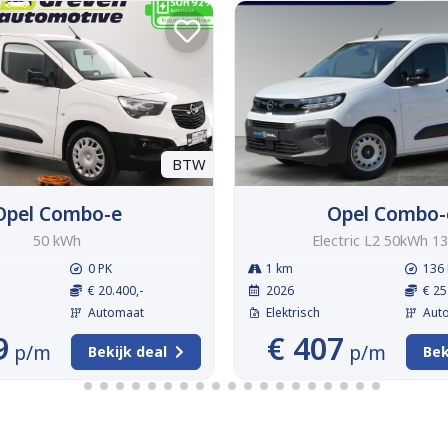
BTW
Opel Combo-e
Opel Combo-
50 kWh
Electric L2 50kWh 1
0 PK
1 km
136 
€ 20.400,-
2026
€ 25
Automaat
Elektrisch
Aut
9
€ 407
p/m
p/m
Bekijk deal
Bek