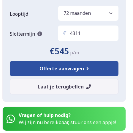
Looptijd
€
Slottermijn
€545
p/m
Offerte aanvragen
Laat je terugbellen
Vragen of hulp nodig?
Wij zijn nu bereikbaar, stuur ons een appje!