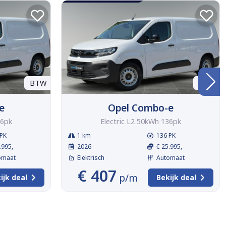
BTW
BTW
e
Opel Combo-e
36pk
Electric L2 50kWh 136pk
PK
1 km
136 PK
.995,-
2026
€ 25.995,-
omaat
Elektrisch
Automaat
€ 407
p/m
ijk deal
Bekijk deal