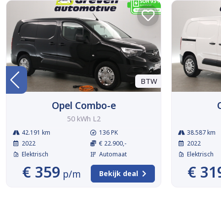
BTW
Opel Combo-e
50 kWh L2
42.191 km
136 PK
38.587 km
2022
€ 22.900,-
2022
Elektrisch
Automaat
Elektrisch
€ 359
€ 31
p/m
Bekijk deal