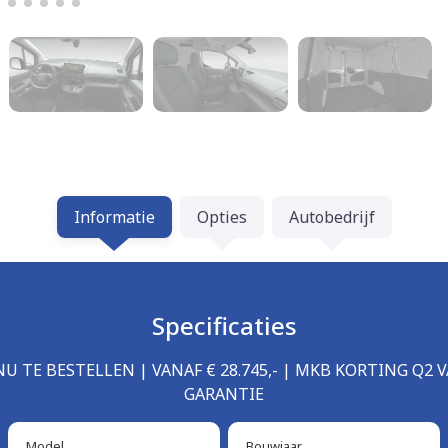
Informatie
Opties
Autobedrijf
Specificaties
| NU TE BESTELLEN | VANAF € 28.745,- | MKB KORTING Q2 V
GARANTIE
Model
Bouwjaar