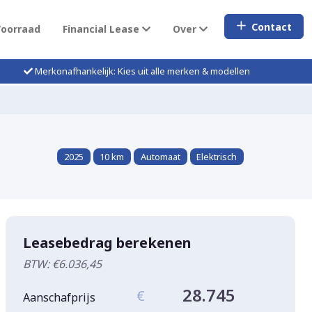
Contact
Voorraad
Financial Lease
Over
Merkonafhankelijk: Kies uit alle merken & modellen
2025
10 km
Automaat
Elektrisch
Leasebedrag berekenen
BTW: €6.036,45
28.745
€
Aanschafprijs