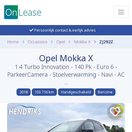
Persoonlijk contact & eerlijk advies
Home
Occasions
Opel
Mokka X
ZJ292Z
Opel Mokka X
1.4 Turbo Innovation - 140 Pk - Euro 6 -
ParkeerCamera - Stoelverwarming - Navi - AC
...
2018
103.716 km
Handgeschakeld
Benzine