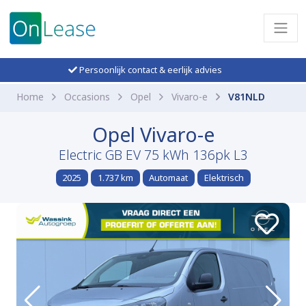
Persoonlijk contact & eerlijk advies
Home
Occasions
Opel
Vivaro-e
V81NLD
Opel Vivaro-e
Electric GB EV 75 kWh 136pk L3
2025
1.737 km
Automaat
Elektrisch