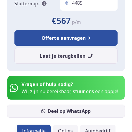
€
Slottermijn
€567
p/m
Offerte aanvragen
Laat je terugbellen
Vragen of hulp nodig?
Wij zijn nu bereikbaar, stuur ons een appje!
Deel op WhatsApp
Informatie
Opties
Autobedrijf