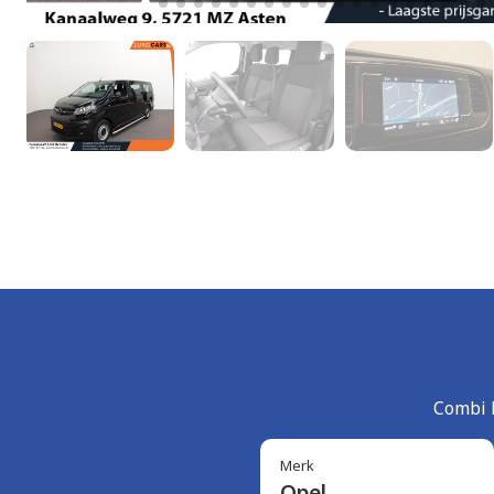
Combi 
Merk
Opel