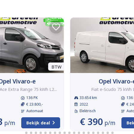
BTW
Opel Vivaro-e
Opel Vivaro-
Ace Extra Range 75 kWh L2...
Fiat e-Scudo 75 kWh
136 PK
33.654 km
136 
€ 23.800,-
2022
€ 24
Automaat
Elektrisch
Aut
3
€ 390
p/m
p/m
Bekijk deal
Bek