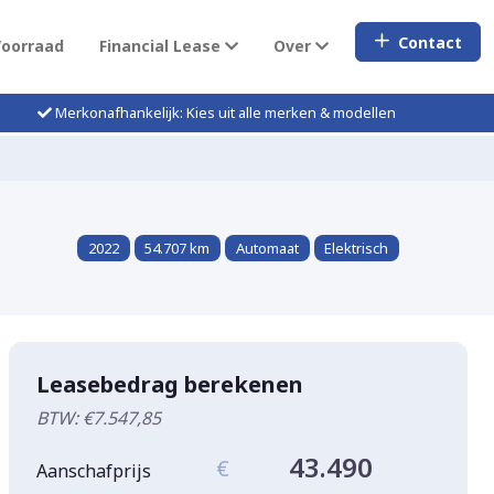
Contact
Voorraad
Financial Lease
Over
Merkonafhankelijk: Kies uit alle merken & modellen
2022
54.707 km
Automaat
Elektrisch
Leasebedrag berekenen
BTW: €7.547,85
43.490
€
Aanschafprijs