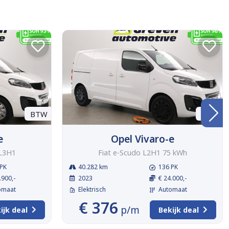
BTW
BTW
e
Opel Vivaro-e
 L3H1
Fiat e-Scudo L2H1 75 kWh
PK
40.282 km
136 PK
.900,-
2023
€ 24.000,-
omaat
Elektrisch
Automaat
€ 376
p/m
ijk deal
Bekijk deal