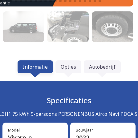
Informatie
Opties
Autobedrijf
Specificaties
L3H1 75 kWh 9-persoons PERSONENBUS Airco Navi PDCA S
Model
Bouwjaar
Vivaro-e
2022