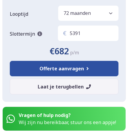
Looptijd
€
Slottermijn
€682
p/m
Offerte aanvragen
Laat je terugbellen
Vragen of hulp nodig?
Wij zijn nu bereikbaar, stuur ons een appje!