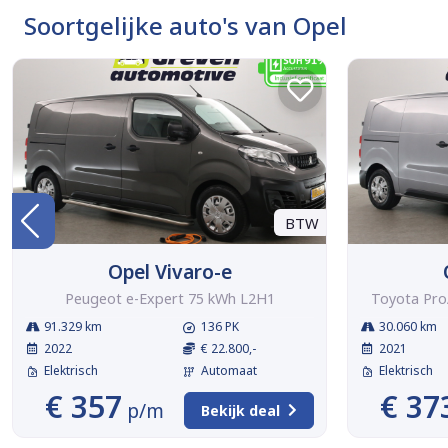
Soortgelijke auto's van Opel
BTW
Opel Vivaro-e
Peugeot e-Expert 75 kWh L2H1
Toyota Pro
91.329 km
136 PK
30.060 km
2022
€ 22.800,-
2021
Elektrisch
Automaat
Elektrisch
€ 357
€ 37
p/m
Bekijk deal