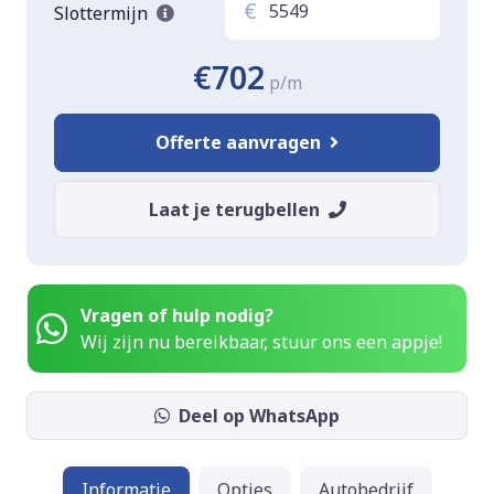
€
Slottermijn
€702
p/m
Offerte aanvragen
Laat je terugbellen
Vragen of hulp nodig?
Wij zijn nu bereikbaar, stuur ons een appje!
Deel op WhatsApp
Informatie
Opties
Autobedrijf