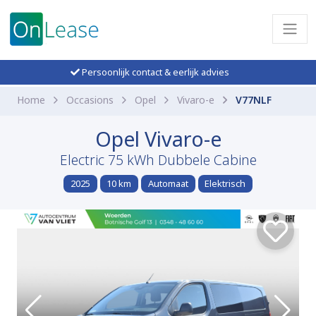
Persoonlijk contact & eerlijk advies
Home
Occasions
Opel
Vivaro-e
V77NLF
Opel Vivaro-e
Electric 75 kWh Dubbele Cabine
2025
10 km
Automaat
Elektrisch