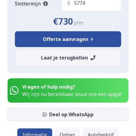
€
Slottermijn
€730
p/m
Offerte aanvragen
Laat je terugbellen
Vragen of hulp nodig?
Wij zijn nu bereikbaar, stuur ons een appje!
Deel op WhatsApp
Informatie
Opties
Autobedrijf