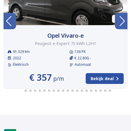
BTW
Opel Vivaro-e
Peugeot e-Expert 75 kWh L2H1
91.329 km
136 PK
2022
€ 22.800,-
Elektrisch
Automaat
€ 357
p/m
Bekijk deal