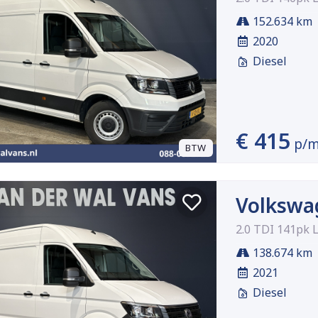
152.634 km
2020
Diesel
€ 415
p/
BTW
Volkswa
2.0 TDI 141pk 
138.674 km
2021
Diesel