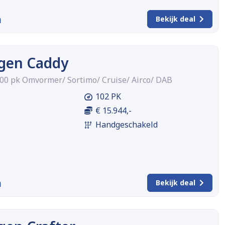
m
Bekijk deal
gen Caddy
100 pk Omvormer/ Sortimo/ Cruise/ Airco/ DAB
102 PK
€ 15.944,-
Handgeschakeld
m
Bekijk deal