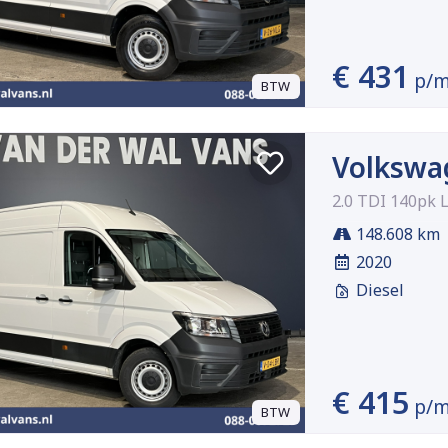
€ 431
p/
BTW
Volkswa
2.0 TDI 140pk 
148.608 km
2020
Diesel
€ 415
p/
BTW