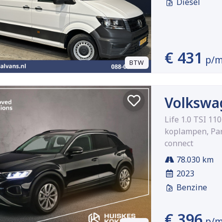
Diesel
€ 431
p/
BTW
Volkswa
Life 1.0 TSI 11
koplampen, Par
connect
78.030 km
2023
Benzine
€ 396
p/