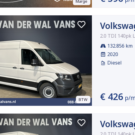
Marge
Volkswa
2.0 TDI 140pk 
132.856 km
2020
Diesel
€ 426
p/
BTW
Volkswa
2.0 TDI 140pk 