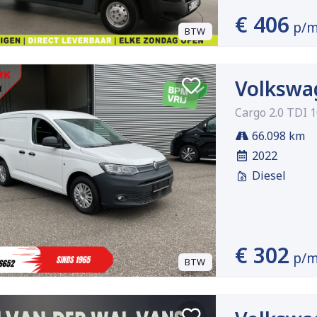
€ 406
p/
BTW
Volkswa
Cargo 2.0 TDI 
66.098 km
2022
Diesel
€ 302
p/
BTW