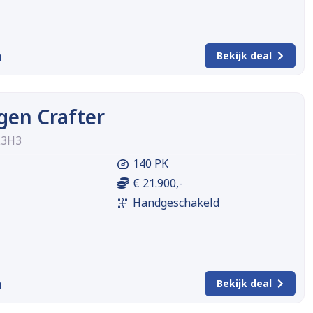
m
Bekijk deal
gen Crafter
L3H3
140 PK
€ 21.900,-
Handgeschakeld
m
Bekijk deal