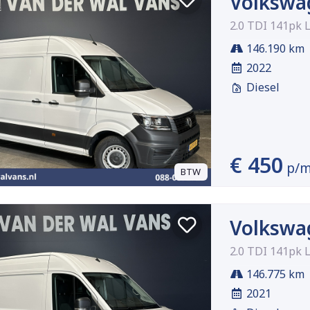
Volkswa
2.0 TDI 141pk 
146.190 km
2022
Diesel
€ 450
p/
BTW
Volkswa
2.0 TDI 141pk 
146.775 km
2021