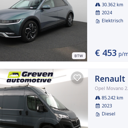
30.362 km
2024
Elektrisch
€ 453
p/
BTW
Renault
Opel Movano 2
85.242 km
2023
Diesel