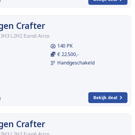
gen Crafter
L3H3 L2H2 Euro6 Airco
140 PK
€ 22.500,-
Handgeschakeld
m
Bekijk deal
gen Crafter
L3H3 L2H2 Euro6 Airco