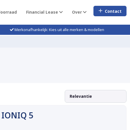
Contact
Voorraad
Financial Lease
Over
Merkonafhankelijk: Kies uit alle merken & modellen
 IONIQ 5