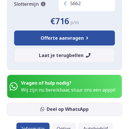
€
Slottermijn
€716
p/m
Offerte aanvragen
Laat je terugbellen
Vragen of hulp nodig?
Wij zijn nu bereikbaar, stuur ons een appje!
Deel op WhatsApp
Informatie
Opties
Autobedrijf