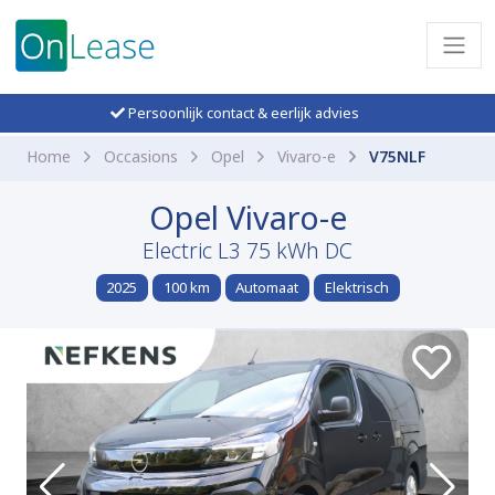
Persoonlijk contact & eerlijk advies
Home
Occasions
Opel
Vivaro-e
V75NLF
Opel Vivaro-e
Electric L3 75 kWh DC
2025
100 km
Automaat
Elektrisch