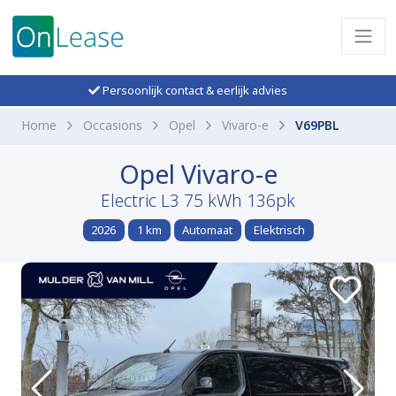
Persoonlijk contact & eerlijk advies
Home
Occasions
Opel
Vivaro-e
V69PBL
Opel Vivaro-e
Electric L3 75 kWh 136pk
2026
1 km
Automaat
Elektrisch