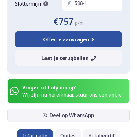
€
Slottermijn
€757
p/m
Offerte aanvragen
Laat je terugbellen
Vragen of hulp nodig?
Wij zijn nu bereikbaar, stuur ons een appje!
Deel op WhatsApp
Informatie
Opties
Autobedrijf