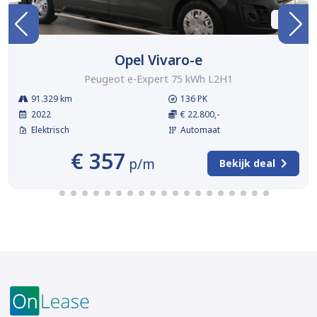
BTW
Opel Vivaro-e
Peugeot e-Expert 75 kWh L2H1
91.329 km
136 PK
2022
€ 22.800,-
Elektrisch
Automaat
€ 357
p/m
Bekijk deal