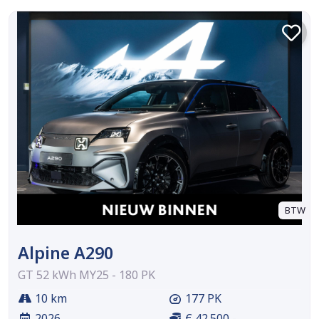
BTW
Alpine A290
GT 52 kWh MY25 - 180 PK
10 km
177 PK
2026
€ 42.500,-