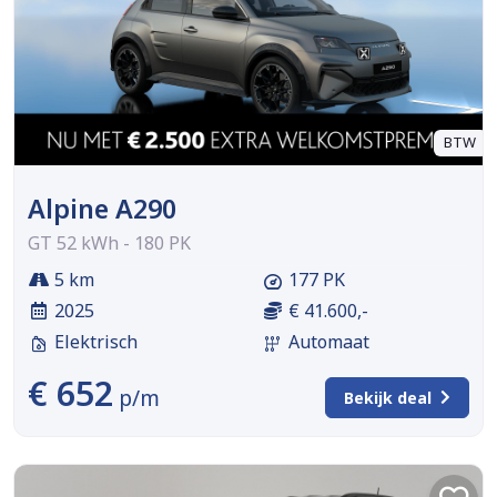
BTW
Alpine A290
GT 52 kWh - 180 PK
5 km
177 PK
2025
€ 41.600,-
Elektrisch
Automaat
€ 652
p/m
Bekijk deal