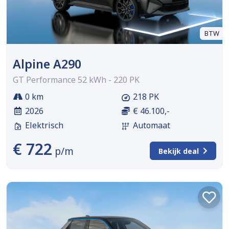
BTW
Alpine A290
GT Performance 52 kWh - 220 PK
0 km
218 PK
2026
€ 46.100,-
Elektrisch
Automaat
€ 722
p/m
Bekijk deal