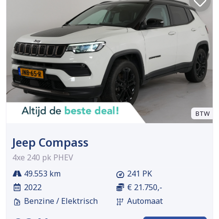
BTW
Jeep Compass
4xe 240 pk PHEV
49.553 km
241 PK
2022
€ 21.750,-
Benzine / Elektrisch
Automaat