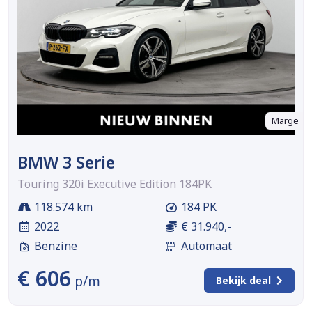
Marge
BMW 3 Serie
Touring 320i Executive Edition 184PK
118.574 km
184 PK
2022
€ 31.940,-
Benzine
Automaat
€ 606
p/m
Bekijk deal