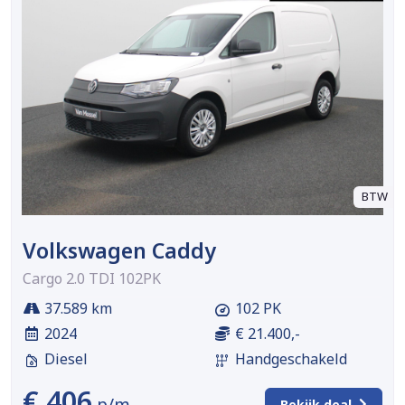
BTW
Volkswagen Caddy
Cargo 2.0 TDI 102PK
37.589 km
102 PK
2024
€ 21.400,-
Diesel
Handgeschakeld
€ 406
p/m
Bekijk deal