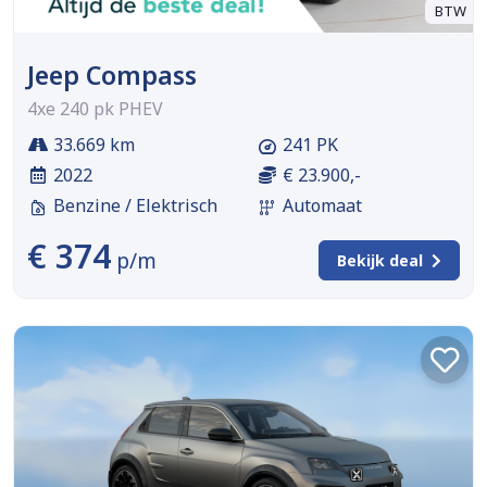
BTW
Jeep Compass
4xe 240 pk PHEV
33.669 km
241 PK
2022
€ 23.900,-
Benzine / Elektrisch
Automaat
€ 374
p/m
Bekijk deal