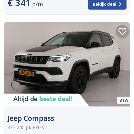
€ 341
p/m
Bekijk deal
BTW
Jeep Compass
4xe 240 pk PHEV