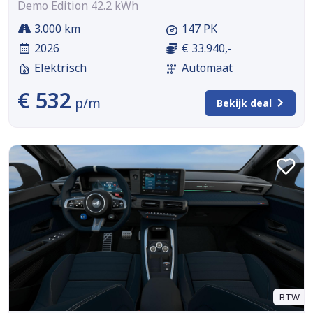
Demo Edition 42.2 kWh
3.000 km
147 PK
2026
€ 33.940,-
Elektrisch
Automaat
€ 532
p/m
Bekijk deal
BTW