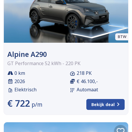
BTW
Alpine A290
GT Performance 52 kWh - 220 PK
0 km
218 PK
2026
€ 46.100,-
Elektrisch
Automaat
€ 722
p/m
Bekijk deal