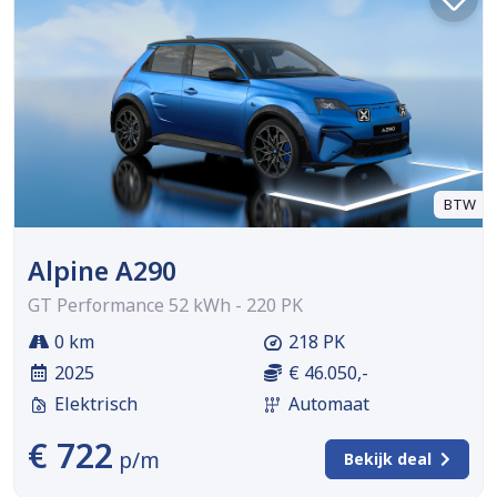
BTW
Alpine A290
GT Performance 52 kWh - 220 PK
0 km
218 PK
2025
€ 46.050,-
Elektrisch
Automaat
€ 722
p/m
Bekijk deal