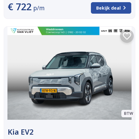
€ 722
p/m
Bekijk deal
BTW
Kia EV2