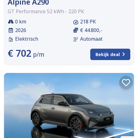
Alpine A290
GT Performance 52 kWh - 220 PK
0 km
218 PK
2026
€ 44.800,-
Elektrisch
Automaat
€ 702
p/m
Bekijk deal