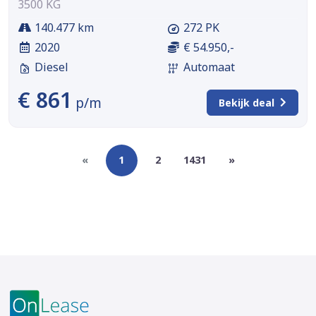
3500 KG
140.477 km
272 PK
2020
€ 54.950,-
Diesel
Automaat
€ 861
p/m
Bekijk deal
«
1
2
1431
»