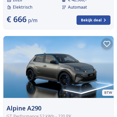
Elektrisch
Automaat
€ 666
p/m
Bekijk deal
BTW
Alpine A290
GT Performance 52 kWh - 220 PK